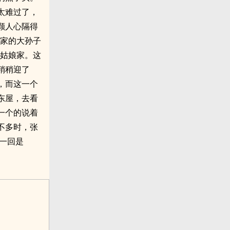
太难过了，
颗人心隔得
陈家的大孙子
子姑娘家。这
稍稍迎了
，而这一个
东屋，去看
一个的说着
不多时，张
一回是