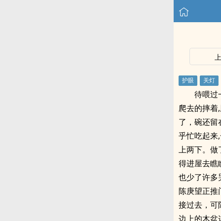
待喂过
爬去的摔着
了，碗还留
乎忙吃起来
上两下。做
得进屋去瞧
也少了许多
陈庚望正推
接过去，可
边上的木盆