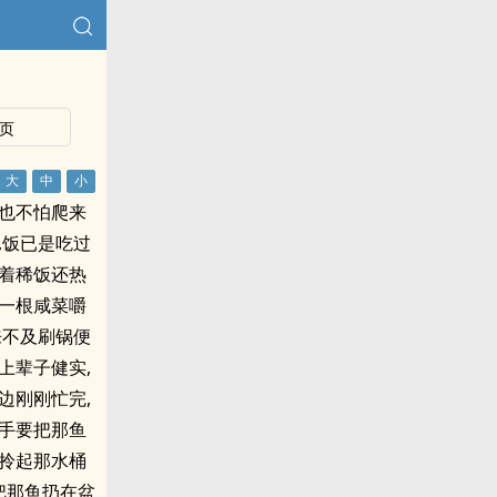
页
也不怕爬来
,饭已是吃过
着稀饭还热
一根咸菜嚼
来不及刷锅便
上辈子健实,
边刚刚忙完,
手要把那鱼
拎起那水桶
把那鱼扔在盆