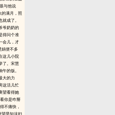
眼与他说
伙的满月，照
也就成了。
爷爷奶奶的
是得问个准
一会儿，才
慧娟便不多
在这儿小院
举了。宋慧
晌午的饭。
最大的力
房这活儿忙
庚望看得她
人看你是咋掰
闹得不痛快，
庚望早知这妇