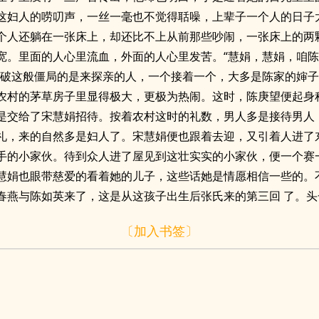
这妇人的唠叨声，一丝一毫也不觉得聒噪，上辈子一个人的日子
个人还躺在一张床上，却还比不上从前那些吵闹，一张床上的两
宽。里面的人心里流血，外面的人心里发苦。“慧娟，慧娟，咱
打破这般僵局的是来探亲的人，一个接着一个，大多是陈家的婶
农村的茅草房子里显得极大，更极为热闹。这时，陈庚望便起身
是交给了宋慧娟招待。按着农村这时的礼数，男人多是接待男人
礼，来的自然多是妇人了。宋慧娟便也跟着去迎，又引着人进了
手的小家伙。待到众人进了屋见到这壮实实的小家伙，便一个赛
慧娟也眼带慈爱的看着她的儿子，这些话她是情愿相信一些的。
春燕与陈如英来了，这是从这孩子出生后张氏来的第三回 了。头
〔加入书签〕