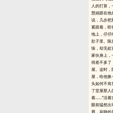
人的打算，
慧娟跟在他
说，几步把
紧跟着，听
地上，仔仔
肚子里。陈
恼，却无处
家伙身上，
得差不多了
屋。这时，
屋，给他换
头如何不肯
了堂屋那人
着……”活
眼前猛然出
唇，寂静的