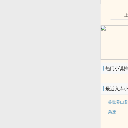
x
热门小说
最近入库
兽世养山君
枭鸢