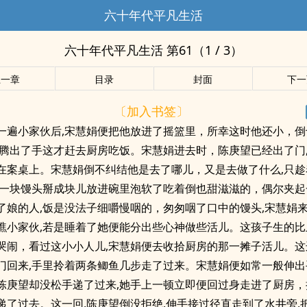
六十年代平凡生活
六十年代平凡生活 第61（1 / 3）
上一章
目录
封面
下一
〔加入书签〕
一遍小家伙后,宋慧娟便把他放进了摇篮里，所幸这时他还小，倒
,腾出了手这才赶去厨房吃饭。宋慧娟进去时，陈庚望已经出了门
在案桌上。宋慧娟倒不纠结他是去了哪儿，又是去做了什么,只趁
,一块馒头掰成块儿放进碗里泡软了吃着倒也甜滋滋的，偶尔夹起
了娘的人,饭是没法子细嚼慢咽的，匆匆咽了口中的馒头,宋慧娟
瞧小家伙,若是睡着了她便能分出些心神做些活儿。这孩子生的比
哭闹，看过这小小人儿,宋慧娟便去收拾厨房的那一摊子活儿。这
门回来,手里拎着两条鲫鱼几步走了过来。宋慧娟便如常一般伸出
陈庚望却没松手递了过来,她手上一顿立即便回过身走进了厨房，
递了过去。这一回,陈庚望倒没拒绝,伸手接过径直走到了水井旁,