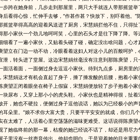
一步跨在她身前，几步走到那屋里，两只大手就连人带那摇篮举
身后看得心惊，忙伸手去够，“作甚作甚？快放下，别吓着他。”
那摇篮举得高高的迎着风送进了厨房，宋慧娟拦他不住，只得扯
得那小家伙一个劲儿地呵呵笑，心里的石头才是往下降了降。等
细细看了一遍小家伙，又贴着头碰了碰，确定没出啥问题，心才
庚望立在门边一动不动，冷眼看着这妇人对这小儿的百般呵护，
宣泄，转头进了堂屋。这边宋慧娟丝毫没有注意到那陈庚望，只
一面活着面，一面侧过身去逗逗小家伙。待到九点多，厨房里的
，宋慧娟这才有机会直起了身子，捶了捶发酸的后腰，抱着小家
陈庚望正闭着眼坐在椅子上假寐，宋慧娟便放轻了步子抱着小家
一块尿布，又穿上那小小的虎头鞋。小家伙也是精神得很，扯着
放开，她也不硬拉，便侧过身子逗他说话，她以为已经极小的声
的耳朵里。“娘不求你大富大贵，只要平平安安的就成，你们几
着实在太难了，人活着心里空荡荡的滋味更难受。这话说得陈庚望
现了她临终前的那一幕，枯瘦的她已经说不话了，却还是用尽力
屋子里没有一丝声音传出，他却也明白，于是迎着她的目光重重