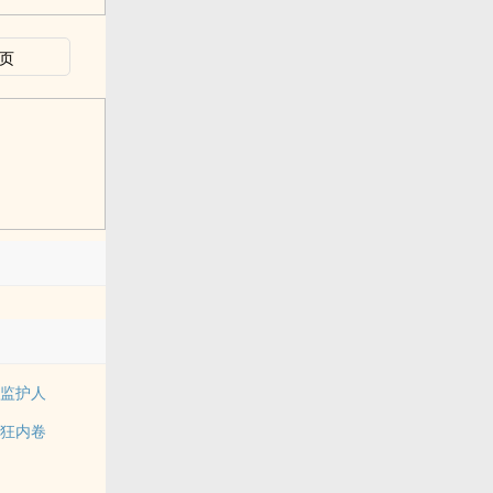
页
物监护人
疯狂内卷