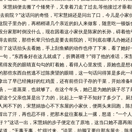
。宋慧娟便去搬了个矮凳子，又拿着刀走了过去,等他接过才垂着
可去前院？”这话问的奇怪，可宋慧娟还是问出了口，今儿是小家
这院子里办的，再稍稍请几个亲近的妇人来做客，随意吃一顿饭
没分家那时倒没什么，现在因着这小家伙是陈家的长孙，碍着他
得去前院，那些长辈只怕也是要去前院的，可到底在哪儿办她还
听了这话抬头去看她，手上刮鱼鳞的动作也停了下来，看了她好
一句，“东西备好在这儿就成了，折腾甚哩？”得了他的准话，宋
黑得发亮的眼睛直勾勾的盯着她，看得人心里发慌，原她也是想
的那些东西自然逃不过陈庚望的眼睛，这一句话问得算是多此一
拿出了早已经腌好的红鸡蛋，还有前些日子存的干菜，开始准备
汤，一道蒸菜，也就够了。在这个年头，她已是为她的孩子尽了
望这个父亲也算是出了力的，比起上一辈子不知好了多少了。厨
人闲不下的，宋慧娟放心不下东屋的小家伙，便两头来回跑，陈
冒出了汗，再也忍不得，把那木盆往案板上一撂，怒道：“一个
好？”这话一出，宋慧娟的步子便定在了原地，这当口她不愿再
笑道，“无事无事，忙得过来。”说罢，抬脚又要往那东屋去，陈