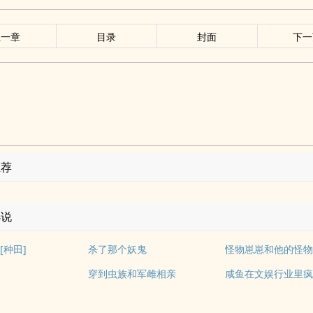
上一章
目录
封面
下一
推荐
小说
[种田]
杀了那个妖鬼
怪物崽崽和他的怪
穿到虫族和军雌相亲
咸鱼在文娱行业里