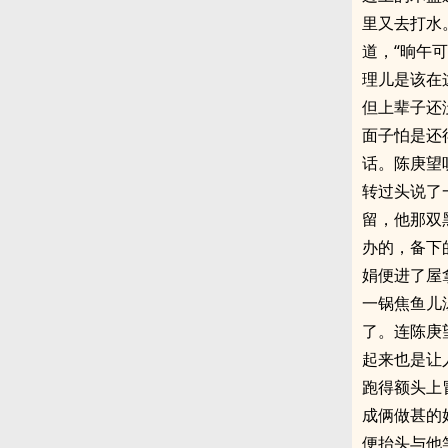
里又去打水
道，“晌午
理儿是该在
但上辈子还
面子怕是还
话。陈庚望
转过头说了
留，他那双
办的，备下
娟便进了屋
一锅焦鱼儿
了。连陈庚
起来也是让
跑得额头上
成俩做甚的
便抬头与他