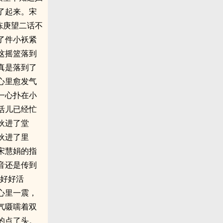
了起来。宋
陈庚望二话不
了件小袄紧
这摇篮落到
真是落到了
心里愈发气
一心扑在小
活儿已经忙
伙进了堂
伙进了里
宋慧娟的指
音还是传到
个好好活
心里一震，
气嗫嚅着双
的点了头。