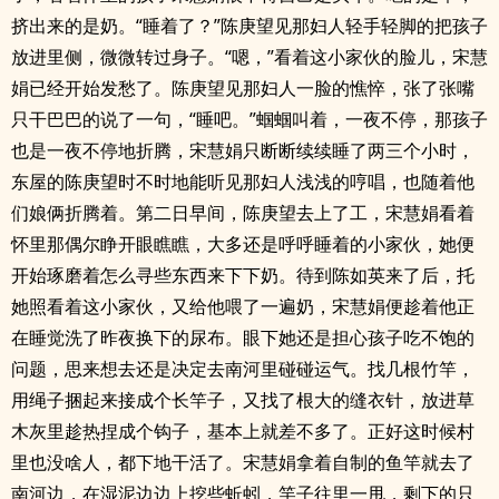
挤出来的是奶。“睡着了？”陈庚望见那妇人轻手轻脚的把孩子
放进里侧，微微转过身子。“嗯，”看着这小家伙的脸儿，宋慧
娟已经开始发愁了。陈庚望见那妇人一脸的憔悴，张了张嘴
只干巴巴的说了一句，“睡吧。”蝈蝈叫着，一夜不停，那孩子
也是一夜不停地折腾，宋慧娟只断断续续睡了两三个小时，
东屋的陈庚望时不时地能听见那妇人浅浅的哼唱，也随着他
们娘俩折腾着。第二日早间，陈庚望去上了工，宋慧娟看着
怀里那偶尔睁开眼瞧瞧，大多还是呼呼睡着的小家伙，她便
开始琢磨着怎么寻些东西来下下奶。待到陈如英来了后，托
她照看着这小家伙，又给他喂了一遍奶，宋慧娟便趁着他正
在睡觉洗了昨夜换下的尿布。眼下她还是担心孩子吃不饱的
问题，思来想去还是决定去南河里碰碰运气。找几根竹竿，
用绳子捆起来接成个长竿子，又找了根大的缝衣针，放进草
木灰里趁热捏成个钩子，基本上就差不多了。正好这时候村
里也没啥人，都下地干活了。宋慧娟拿着自制的鱼竿就去了
南河边，在湿泥边边上挖些蚯蚓，竿子往里一甩，剩下的只