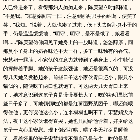
人已经进来了。看得那妇人匆匆走来，陈庚望立时解释道，
“不是我。”宋慧娟闻言一怔，注意到那两只手的纠葛，便笑了
笑，“我知。”说着，人就也凑了过来，低下头去解那臭小子的
手，仍是温温缓缓地，“明守，明守，是不是饿了，娘看看
啊……”陈庚望仿佛闻见了她身上的一股味道，悠悠醇厚，同
那臭小子身上的奶香味还不大一样，多了一味独有的香气。
宋慧娟一露脸，小家伙的注意力就转到了她身上，小牛犊似
的挥舞着手脚。她的孩子这般强健，她还是很高兴的，可没
得几天她又发愁起来。前些日子这小家伙胃口还小，跟只小
猫似的，随便吃了两口也就饱了。可这两天几天胃口上来
了，她才意识到这孩子真是慢慢要长大了，吃的奶明显比前
些日子多了，可她顿顿吃的都是红薯面野菜团子，哪还能喂
得住他，更何况他这么小，连米糊糊也喝不了。宋慧娟没办
法，夜里这小家伙饿得直哭，她也只能给他含着，好歹给这
孩子一点心里安慰。现下倒还好哄，喂了半天好歹是睡着
了，看着怀里的孩子宋慧娟恨不得自己是头牛。吃的是草，