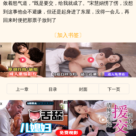
敛着怒气道，“既是要交，给我就成了。”宋慧娟愣了愣，没想
到这事他会不避嫌，但还是起身进了东屋，没得一会儿，再
回来时便把那票子放到了
〔加入书签〕
x
上一章
目录
封面
下一页
x