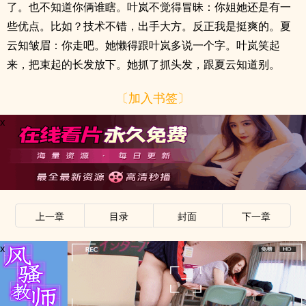
了。也不知道你俩谁瞎。叶岚不觉得冒昧：你姐她还是有一
些优点。比如？技术不错，出手大方。反正我是挺爽的。夏
云知皱眉：你走吧。她懒得跟叶岚多说一个字。叶岚笑起
来，把束起的长发放下。她抓了抓头发，跟夏云知道别。
〔加入书签〕
x
上一章
目录
封面
下一章
x