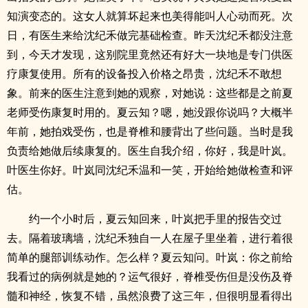
知演变态的。这女人就算坏起来也美得能叫人心动而死。次
日，有医生来给沈纪禾做完基础检查。昨天沈纪禾都没注意
到，今天才发现，这别院里竟然还有好大一块地是专门供医
疗康复使用。所有的设备投入价格之昂贵，沈纪禾不敢想
象。前来的医生注意到她的观察，对她说：这些都是之前夏
老师受伤康复时用的。夏云知？嗯，她没跟你说吗？大概半
年前，她拍戏受伤，也是脊椎和腰背出了些问题。当时是我
负责给她做后续康复的。医生自我介绍，你好，我是叶岚。
叶医生你好。叶岚同沈纪禾温和一笑，开始给她做检查和评
估。
约一个小时后，夏云知回来，叶岚把手里的报告交过
去。隔着玻璃墙，沈纪禾独自一人在屋子里坐着，进行着很
简单的腿部训练动作。怎么样？夏云知问。叶岚：你之前给
我看过的病例就是她的？运气很好，脊椎受伤但是没伤及脊
髓和神经，恢复不错，虽然浪费了这三年，但很明显看得出