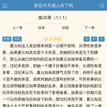
影后今天崩人设了吗
第25章（1 / 1）
上一章
目录
封面
下一章
〔加入书签〕
夏云知这人发起狠来倒是一点都不留情。从理性角度来
看，如果夏云知其实是个大坏蛋，把她拐过来是为了割腰
子。那么从她已经收到的定金外加夏云知做准备花费的一
切，沈纪禾觉得，割她一个腰子好像回不来本。从感性角度
来看，沈纪禾认为，夏云知虽然脾气古怪了些，但绝不会是
十恶不赦的坏蛋。虽然对她的态度时好时坏，可所有事的出
发点很明确夏云知希望她好起来。夏云知预备要拍的电影沈
纪禾和沈杪也在官方处查到了影视备案。如果这一切都只是
一个以伤害她为目的设下的局，那沈纪禾想不通，夏云知花
费这么大力气想要得到的东西是什么。她在谷底，除了一身