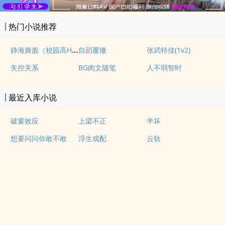
热门小说推荐
静海旖旎（校园高H）
自蹈覆辙
张武特佳(1v2)
失控关系
BG肉文随笔
人不弱智时
最近入库小说
破窗效应
上梁不正
半坏
想要问问你敢不敢
浮生戏配
云轨