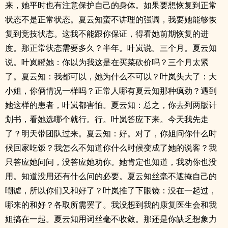
来，她平时也有注意保护自己的身体。如果要想恢复到正常
状态不是正常状态。夏云知蛮不讲理的强调，我要她能够恢
复到竞技状态。这我不能跟你保证，得看她前期恢复的进
度。那正常状态需要多久？半年。叶岚说。三个月。夏云知
说。叶岚瞪她：你以为我这是在买菜砍价吗？三个月太紧
了。夏云知：我都可以，她为什么不可以？叶岚头大了：大
小姐，你俩情况一样吗？正常人哪有夏云知那种疯劲？遇到
她这样的患者，叶岚都害怕。夏云知：总之，你去列两版计
划书，看她选哪个就行。行。叶岚答应下来。今天我先走
了？明天带团队过来。夏云知：好。对了，你姐问你什么时
候回家吃饭？我怎么不知道你什么时候变成了她的说客？我
只答应她问问，没答应她劝你。她肯定也知道，我劝你也没
用。知道没用还有什么问的必要。夏云知丝毫不遮掩自己的
嘲谑，所以你们又和好了？叶岚推了下眼镜：没在一起过，
哪来的和好？各取所需罢了。我没想到我的康复医生会和我
姐搞在一起。夏云知用词丝毫不收敛。那还是你缺乏想象力