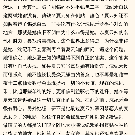
污泥，再无其他。骗子能骗的不外乎钱色二字，沈纪禾自认
这两样她都没有。骗钱？夏云知在倒贴。骗色？夏云知还不
如照着镜子骗她自己。非要说有什么让沈纪禾觉得不对劲的
地方，那就是她依旧不明白为什么非得是她。以夏云知的名
气和财力，要找滑雪教练，这个世界上多得是。为什么非得
是她？沈纪禾不会蠢到再当着夏云知的面问一遍这个问题。
她很确定，她从夏云知的嘴里得不到真正的答案。这个答案
只有她自己去找。如果夏云知当真对她有所图谋，沈纪禾反
而很乐意。她不擅长接受毫无缘由的善意，也不再是相信午
夜十二点仙女教母会出现拯救一切的小女孩。现在的沈纪
禾，比起那些单纯的好，更相信利益驱使下的选择。她在等
夏云知告诉她做这一切后真正的目的。在此之前，沈纪禾会
很有耐心。另外她想，要不是她刷过夏云知演囚禁恋人的变
态女杀手的电影，她也许真的会被夏云知刚刚的话给骗到。
做演员的人都是这样吗？随地大小演沈纪禾的指腹贴在被掐
出指尖的地方。她轻笑了下。老实说，其实她还挺喜欢夏云