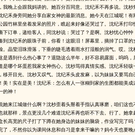
，我晚上会跟我妈讲的。她百分百同意。沈纪禾不再多说。沈杪
沈纪禾身旁同她分享自家女神的最新消息。她今天在江城呢！有
公园竹林里坐着发呆的照片，瞧起来好像还哭过了。沈纪禾打印
撕下订单，递给客人，同沈杪说：哭过了？是啊。沈杪忧心忡忡
凑到沈纪禾的眼珠子前，你看！这眼泪！屏幕里，摘掉了口罩的
脸。晶莹泪珠滑落，下垂的睫毛透着雨水打湿般的润气。哎。沈
这是遇到什么伤心事了？退隐这么半年，好不容易露面，呜呜，
道是哪个坏蛋惹我家女神伤心。沈杪骂得真情实感。沈纪禾轻咳
，移开目光。沈杪又叹气。沈纪禾头皮发麻，以为妹妹又要骂自
！美！实在是美！沈纪禾：怎么有人一张糊到家的生图都能美成
一的神！
说她来江城做什么啊？沈杪歪着头掰着手指认真琢磨，咱们这也
也就那样，景点更没几个难道沈纪禾再也听不下去。行了。她拿
盒长高宽的尺子打了下蹲在她身边的妹妹的脑袋，作业写完了吗
完了，不然你以为课间休息和自习是拿来干嘛的？妈今天也要晚