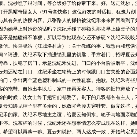
饭。沈杪瞧了眼时间，等会饭好了给你带下来。好。送走沈杪，
打开黑帽奇怪女人（91号拿快递）这位好友的对话框。犹豫片刻
与其有关的热搜内容。几张路人的抓拍被沈纪禾来来回回看到了
因为她早上对她说的话吗？沈纪禾碰了碰额头那块早上磕桌子的
是不是她磕得不够狠，所以导致她现在心还不够硬？沈纪禾咬咬
微信。快鸟驿站（江城洛村店）：关于教练的事，我想再和您谈
间？请进。沈纪禾取下插进锁孔里的钥匙，手撑着门，招呼夏云
旁靠，扶稳了房门，示意沈纪禾先进。门口的小台阶被磨平，沈
云知还站在门口。沈纪禾坐在轮椅上的时候跟门口玄关处的台面
的门，拿出两个蓝色塑料制成的一次性鞋套。抱歉。沈纪禾有些
客的拖鞋。自她出事以后，家中便再无客人。待客的旧拖鞋放了
除的时候，沈女士终于把它们都丢了。剩下的几双都各有主人，
夏云知瞟见柜子里有多余的，她敛眸弯腰去穿鞋套。做完这些，
纪禾的家。沈纪禾尽地主之谊，给夏云知倒水。轮子与地面亲吻
不停。洗茶杯的时候，沈纪禾还在想事情怎么变成现在这样。她
，希望可以再聊一聊。夏云知说好。两人达成一致，开始约定见