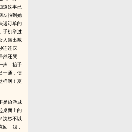
知道这事已
网友拍到她
快递订单的
，手机举过
女人露出戴
杪连连叹
居然还哭
一声，抬手
己一通，便
这样啊！夏
不是旅游城
起桌面上的
？沈杪不以
点回，姐，