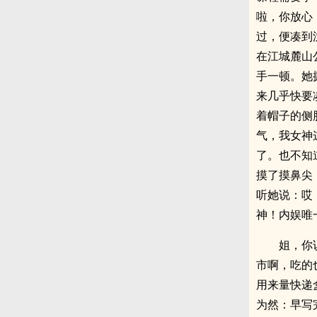
啦，你放心
过，便凑到
在江城麓山
手一顿。她
来几乎快要
着帽子的侧
气，我女神
了。也不知
摸了摸鼻尖
听她说：哎
神！内娱唯
姐，你
市啊，吃的
用来量快递
为然：早写