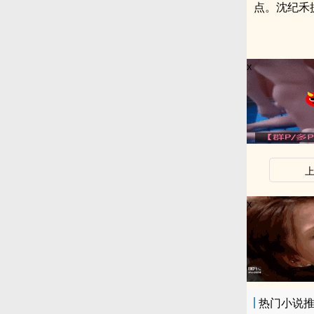
点。沈纪禾
x
x
热门小说