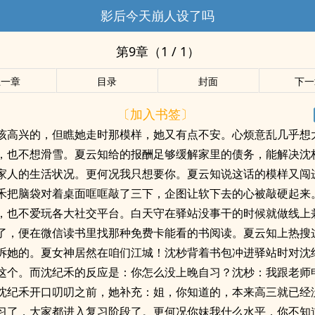
影后今天崩人设了吗
第9章（1 / 1）
上一章
目录
封面
下一
〔加入书签〕
该高兴的，但瞧她走时那模样，她又有点不安。心烦意乱几乎想
，也不想滑雪。夏云知给的报酬足够缓解家里的债务，能解决沈
家人的生活状况。更何况我只想要你。夏云知说这话的模样又闯
禾把脑袋对着桌面哐哐敲了三下，企图让软下去的心被敲硬起来
，也不爱玩各大社交平台。白天守在驿站没事干的时候就做线上
了，便在微信读书里找那种免费卡能看的书阅读。夏云知上热搜
诉她的。夏女神居然在咱们江城！沈杪背着书包冲进驿站时对沈
这个。而沈纪禾的反应是：你怎么没上晚自习？沈杪：我跟老师
沈纪禾开口叨叨之前，她补充：姐，你知道的，本来高三就已经
习了，大家都进入复习阶段了。更何况你妹我什么水平，你不知