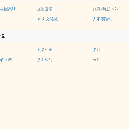
校园高H）
自蹈覆辙
张武特佳(1v2)
BG肉文随笔
人不弱智时
小说
上梁不正
半坏
敢不敢
浮生戏配
云轨