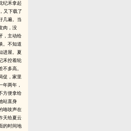
沈纪禾拿起
，又下载了
好几遍。当
皮肉，没
牙，主动给
谈。不知道
知进屋。夏
纪禾控着轮
差不多高。
局促，家里
一年两年，
不方便拿给
她站直身
的咯吱声在
昨天给夏云
面的时间地