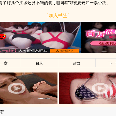
提了好几个江城还算不错的餐厅咖啡馆都被夏云知一票否决。
〔加入书签〕
上一章
目录
封面
下一
推荐