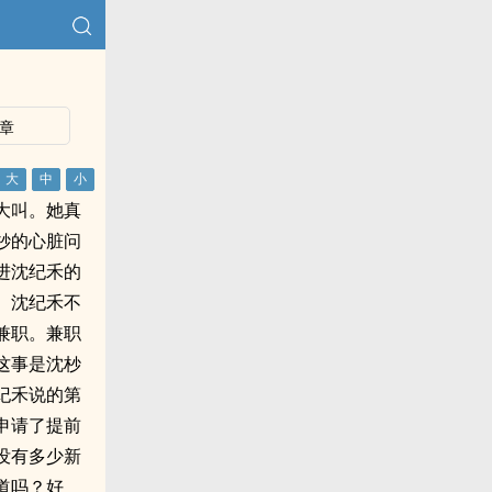
章
大叫。她真
杪的心脏问
进沈纪禾的
。沈纪禾不
兼职。兼职
这事是沈杪
纪禾说的第
申请了提前
没有多少新
道吗？好