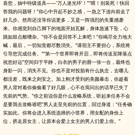
喜您，抽中特级道具——‵万人迷光环’！”“喂！别装死！快回
答我的问题呀！”你心中升起不妙之感，一急之下连向前走了
好几步。然而还没等你说更多，又是一阵强烈的失重感袭
来。你感觉到自己脚下的地面开始瓦解，身体急速下坠，心
跳如鼓点般嘈杂。“你不会是回答不上来吧！”你竭尽全力地大
喊，最后，一切知觉都尽数消失。“请宿主不要担心，系统将
引导您完成任务。”“第一个世界即将开启，即将传送至降落点
祝您好运”空间归于平静，白衣的男子的唇一张一合，最终也
身影一闪，消失不见。你也不是对投胎有什么执念，去哪儿
都没差，既来之则安之。加上刚才受到的美颜暴击，你趁着
男人背对着你偷偷看了好几眼，心不在焉问出的话早已失了
先前的气势。“你之前说你是什么攻略系统，听起来任务不会
是要我去攻略谁吧”男人走至先前的位置，回过身道：“任务确
实如此。你将会进入系统选择的小世界，用女配的身份上
位，挤走原女主，让原本会爱上女主的男人们爱上你。”