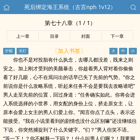
死后绑定海王系统（古言nph 1v12）
第七十八章（1 / 1）
上一章
目录
封面
下一章
〔加入书签〕
你也不是对投胎有什么执念，去哪儿都没差，既来之则
安之。加上刚才受到的美颜暴击，你趁着男人背对着你偷偷
看了好几眼，心不在焉问出的话早已失了先前的气势。“你之
前说你是什么攻略系统，听起来任务不会是要我去攻略谁吧”
男人走至先前的位置，回过身道：“任务确实如此。你将会进
入系统选择的小世界，用女配的身份上位，挤走原女主，让
原本会爱上女主的男人们爱上你。”闻言你点了点头，表示还
能接受。“我在小说里看到的剧情也没什么区别嘛”还没继续往
下说，你突然捕捉到了什么关键字。“们？”男人但笑不语。
“等一下！？你不解释一下吗？！什么叫男人们啊？！我要脚