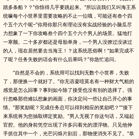
踏多条船？？”你惊得几乎要跳起来。“所以说我们又叫海王系
统嘛每个小世界里需要攻略的不止一位哦，可能还有叁个四
个五个六个呢~”你用你那只有理论没有实战经验的小脑瓜尽
力想象了一下你攻略叁个四个五个六个男人的场景。猛地打
一寒颤。二十多岁都还是母胎单身，一个男人没撩过没谈过
的人，现在居然要去当海王！？这系统恶俗啊！“如果完成不
了呢？任务失败的话会有什么后果吗？”你急忙追问。
“自然是不会的，系统用可以找到无数个小世界，失败
了，那便换一个就好了。”你无语凝噎莫名有一种财大气粗的
感觉是怎么回事？事到如今除了接受也没有别的选择了。强
行忽略那些难以想象的画面，你决定问一些让自己开心的事
情。“那奖励呢？完成任务总可以得到相应的奖励吧？”“接下
来系统将为您抽取绑定奖励。”男人无视了你这句话，又端起
官腔。他的身前凭空出现了许多闪着光的漂浮物。只见他伸
手抓住其中一个，光芒闪烁片刻后，那物便消失不见了。“恭