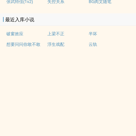
张武特佳(1v2)
失控关系
BG肉文随笔
最近入库小说
破窗效应
上梁不正
半坏
想要问问你敢不敢
浮生戏配
云轨