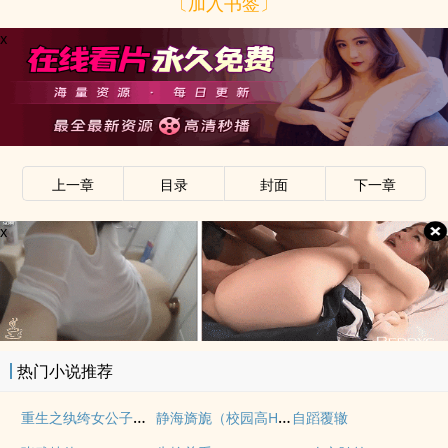
〔加入书签〕
x
上一章
目录
封面
下一章
x
热门小说推荐
重生之纨绔女公子（NPH）
静海旖旎（校园高H）
自蹈覆辙