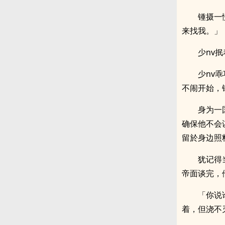
锺摄一
来找我。」
少nv
少nv
不闹开始，
身为一
确保他不会
留於身边照
犹记得
帝面谈完，
「你说
着，但浇不