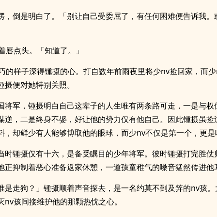
愣，倒是明白了。「别让自己受委屈了，有任何困难便告诉我。
抿着唇点头。「知道了。」
乖巧的样子深得锺摄的心。打自数年前雨夜里将少nv捡回家，而少
锺摄便对她特别关照。
国将军，锺摄明白自己这辈子的人生唯有两条路可走，一是与权
谋逆，二是终身不娶，好让他的势力仅有他自己。因此锺摄虽捡
料，却鲜少有人能够博取他的眼球，而少nv不仅是第一个，更是
当时锺摄仅有十六，是备受瞩目的少年将军。彼时锺摄打完胜仗
他正抑制着恶心准备返家休憩，一道孩童稚气的嗓音猛然传进他
谁是走狗？」锺摄顺着声音探去，是一名约莫不到及笄的nv孩。
灭nv孩间接维护他的那颗热忱之心。