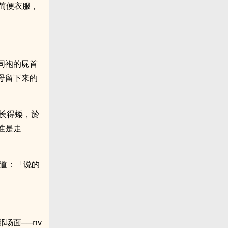
简便衣服，
同袍的屍首
母留下来的
己长得矮，於
谁是走
回道：「说的
场面──nv