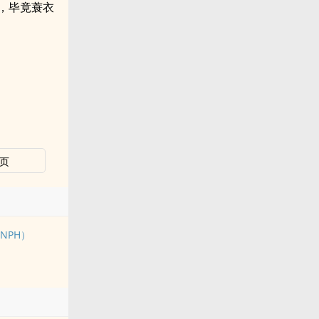
，毕竟蓑衣
页
NPH）