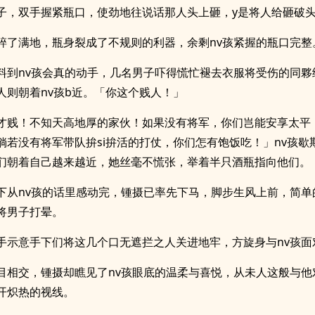
子，双手握紧瓶口，使劲地往说话那人头上砸，y是将人给砸破
碎了满地，瓶身裂成了不规则的利器，余剩nv孩紧握的瓶口完整
料到nv孩会真的动手，几名男子吓得慌忙褪去衣服将受伤的同夥
人则朝着nv孩b近。「你这个贱人！」
才贱！不知天高地厚的家伙！如果没有将军，你们岂能安享太平
倘若没有将军带队拚si拚活的打仗，你们怎有饱饭吃！」nv孩歇
们朝着自己越来越近，她丝毫不慌张，举着半只酒瓶指向他们。
下从nv孩的话里感动完，锺摄已率先下马，脚步生风上前，简单
将男子打晕。
手示意手下们将这几个口无遮拦之人关进地牢，方旋身与nv孩面
目相交，锺摄却瞧见了nv孩眼底的温柔与喜悦，从未人这般与他
开炽热的视线。