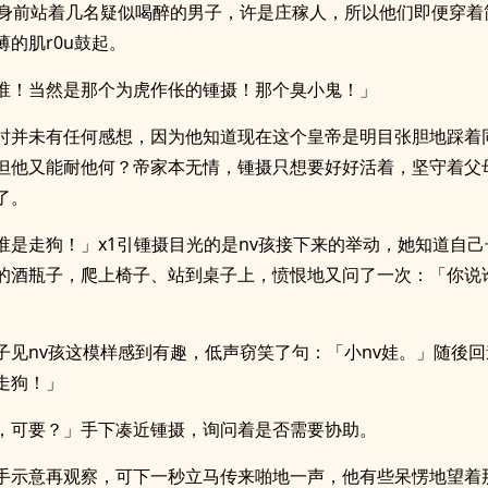
的身前站着几名疑似喝醉的男子，许是庄稼人，所以他们即便穿着
薄的肌r0u鼓起。
谁！当然是那个为虎作伥的锺摄！那个臭小鬼！」
时并未有任何感想，因为他知道现在这个皇帝是明目张胆地踩着
但他又能耐他何？帝家本无情，锺摄只想要好好活着，坚守着父
了。
谁是走狗！」x1引锺摄目光的是nv孩接下来的举动，她知道自
的酒瓶子，爬上椅子、站到桌子上，愤恨地又问了一次：「你说
子见nv孩这模样感到有趣，低声窃笑了句：「小nv娃。」随後
走狗！」
，可要？」手下凑近锺摄，询问着是否需要协助。
手示意再观察，可下一秒立马传来啪地一声，他有些呆愣地望着那