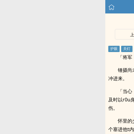
「将军
锺摄尚
冲进来。
「当心
及时以r0
伤。
怀里的
个塞进他t