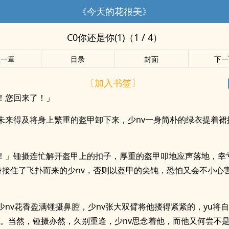
《今天的花很美》
C0你还是你(1)（1 / 4）
上一章
目录
封面
下一
〔加入书签〕
！您回来了！」
未来得及将身上繁重的盔甲卸下来，少nv一身简朴的绿衣提着裙
！」锺摄连忙解开盔甲上的扣子，厚重的盔甲叩地应声落地，幸
u身接住了飞扑而来的少nv，否则以盔甲的尖钝，恐怕又会不小心害
少nv花香盈满锺摄鼻腔，少nv张大双臂将他搂得紧紧的，yu将
内。当然，锺摄亦然，久别重逢，少nv思念着他，而他又何尝不