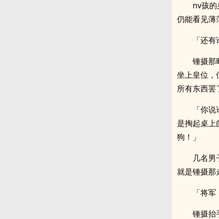
nv孩
仍能看见薄
「还有
锺摄那
坐上皇位，
所有东西罢
「你说
是掏起桌上
狗！」
几名男
就是锺摄那
「将军
锺摄抬