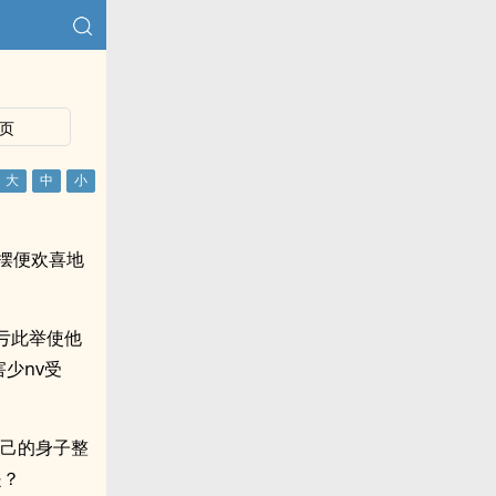
页
摆便欢喜地
亏此举使他
少nv受
自己的身子整
是？