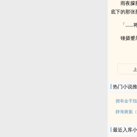
雨夜朦
底下的那张
「……
锺摄蹙
热门小说
静海旖旎（
最近入库