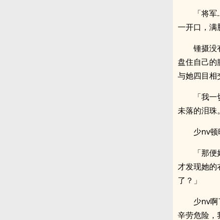
「将军
一开口，满
锺摄没
盘住自己的
与她四目相
「我一
未落的泪珠
少nv
「那便
才发现她的
了？」
少nv
辛劳危险，