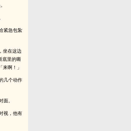
头。
。
给紧急包紮
，坐在这边
斯底里的嘶
「来啊！」
的几个动作
对面。
对视，他有