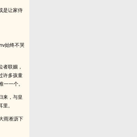
或是让家侍
nv始终不哭
位者联姻，
过许多孩童
唯一一个。
归来，与皇
耳里。
大雨淅沥下