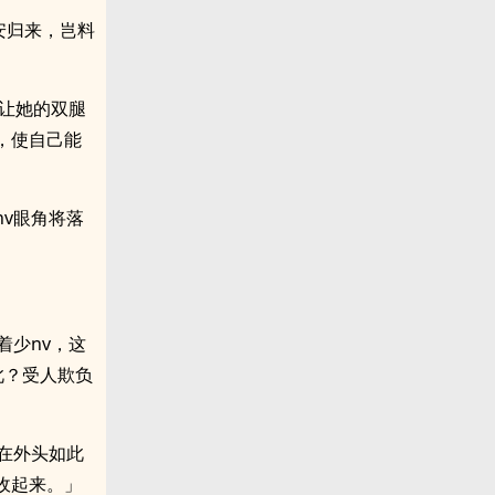
安归来，岂料
，让她的双腿
，使自己能
v眼角将落
着少nv，这
此？受人欺负
在外头如此
收起来。」