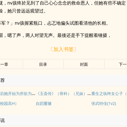
胧，nv孩终於见到了自己心心念念的救命恩人，但她有些不确定
脸，她只曾远远观望过。
将军？」nv孩握紧瓶口，忐忑地偏头试图看清他的长相。
眉，嗯了声，两人对望无声。最後还是手下提醒着锺摄，
〔加入书签〕
上一章
目录
封面
下一
推荐
拥有金手指后她开始为所欲为（nph）
《玉壶传》（骨科）（兄妹）（np）
重生之纨绔女公子（
校园高H）
自蹈覆辙
张武特佳(1v2)
小说