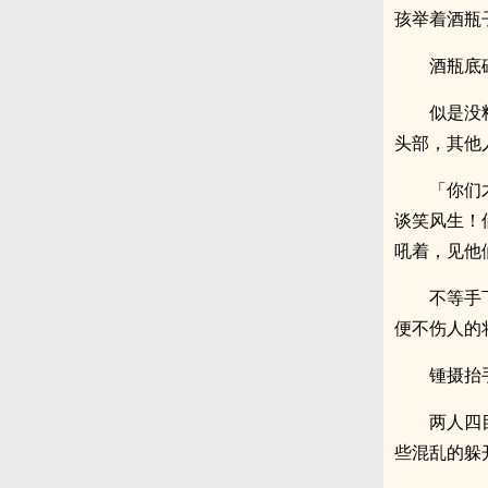
孩举着酒瓶
酒瓶底
似是没
头部，其他
「你们
谈笑风生！
吼着，见他
不等手
便不伤人的
锺摄抬
两人四
些混乱的躲