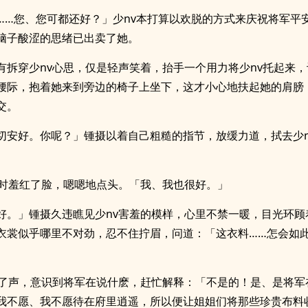
……您、您可都还好？」少nv本打算以欢脱的方式来庆祝将军平
脑子酸涩的思绪已出卖了她。
有拆穿少nv心思，仅是轻声笑着，抬手一个用力将少nv托起来
腰际，抱着她来到旁边的椅子上坐下，这才小心地扶起她的肩膀
交。
切安好。你呢？」锺摄以着自己粗糙的指节，放缓力道，拭去少n
。
顿时羞红了脸，嗯嗯地点头。「我、我也很好。」
好。」锺摄久违瞧见少nv害羞的模样，心里不禁一暖，目光环顾
衣裳似乎哪里不对劲，忍不住拧眉，问道：「这衣料……怎会如
啊了声，意识到将军在说什麽，赶忙解释：「不是的！是、是将军
我不愿、我不愿待在府里逍遥，所以便让姐姐们将那些珍贵布料