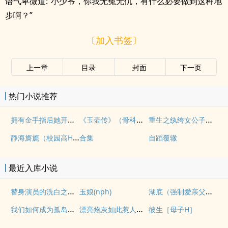
语气卑微道:“小少爷，你我无冤无仇，有什么必要做到这种地
步啊？”
〔加入书签〕
上一章
目录
封面
下一页
热门小说推荐
拥有金手指后她开始为所欲为（nph）
《玉壶传》（骨科）（兄妹）（np）
重生之纨绔女公子（NPH）
静海旖旎（校园高H）
合集
自蹈覆辙
最近入库小说
替身演员的洗白之路(nph)
湖底（强制爱亲父女）
玉娘(nph)
我们如何成为孤岛（异国，NPH）
漂亮炮灰如此惹人怜爱
彼生［母子H］