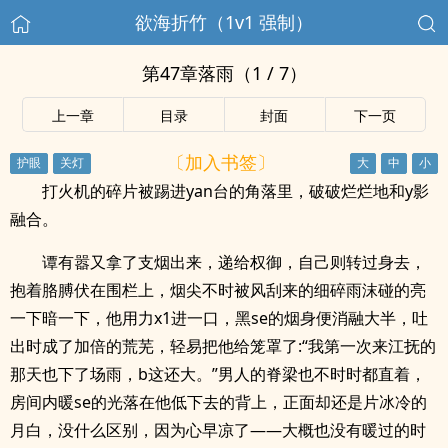
欲海折竹（1v1 强制）
第47章落雨（1 / 7）
上一章
目录
封面
下一页
〔加入书签〕
打火机的碎片被踢进yan台的角落里，破破烂烂地和y影
融合。
谭有嚣又拿了支烟出来，递给权御，自己则转过身去，
抱着胳膊伏在围栏上，烟尖不时被风刮来的细碎雨沫碰的亮
一下暗一下，他用力x1进一口，黑se的烟身便消融大半，吐
出时成了加倍的荒芜，轻易把他给笼罩了:“我第一次来江抚的
那天也下了场雨，b这还大。”男人的脊梁也不时时都直着，
房间内暖se的光落在他低下去的背上，正面却还是片冰冷的
月白，没什么区别，因为心早凉了——大概也没有暖过的时