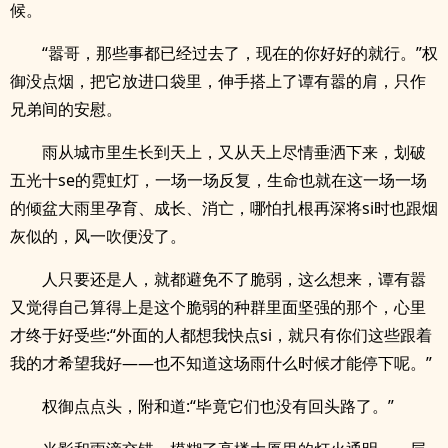
候。
“嚣哥，那些事都已经过去了，现在的你好好的就行。”权
御没点烟，把它放进口袋里，伸手搭上了谭有嚣的肩，只作
兄弟间的安慰。
雨从城市里生长到天上，又从天上尽情垂洒下来，划破
五光十se的霓虹灯，一场一场反复，生命也就在这一场一场
的倾盆大雨里孕育、成长、消亡，哪怕扎根再深将si时也跟烟
灰似的，风一吹便没了。
人只要还是人，就都避免不了脆弱，这么想来，谭有嚣
又觉得自己算得上是这个脆弱的种群里面坚强的那个，心里
才终于好受些:“外面的人都想我快点si，就只有你们这些跟着
我的才希望我好——也不知道这场雨什么时候才能停下呢。”
权御点点头，附和道:“毕竟它们也没有回头路了。”