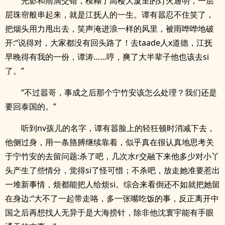
光影和雨滴交错，模糊了高楼大厦里的灯火通明，一层
层珠帘般串起来，就是江抚人的一生。谭有嚣忍不住笑了，
把烟头用力甩出去，笑声淹进浪一样的风里，被雨哗哗地破
开:“说得对，大家都没有回头路了！去taade人x道德，江抚
早晚得有我的一份，谭涛……哼，爽了大半辈子他也该去si
了。”
“不过嚣哥，事成之后那个宁竹安该怎么处理？我们还是
要回泰国的。”
听到nv孩儿的名字，谭有嚣脸上的轻狂顿时消减下去，
他侧过身，用一条胳膊继续靠着，似乎真在很认真地思考关
于宁竹安的去留问题:杀了吧，几次水r交融下来他多少对小丫
头产生了些情分，觉得si了怪可惜；不杀吧，放走她准要惹出
一堆新事情，烦都能把人给烦si。综合来看倒还不如就把她留
在身边:“大不了一起带走咯，多一张嘴吃饭的事，反正离开中
国之后再想找人无异于是大海捞针，除非他沈寰宇能有手眼