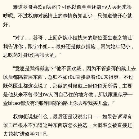
难道嚣哥喜欢ai哭的？可他以前明明还嫌nv人哭起来很
吵呢。不过权御对感情上的事情所知甚少，只知道他开心就
好。
“对了……嚣哥，上回萨婉小姐找来的那位医生走之前让
我告诉你，跟宁小姐……最好还是做点措施，因为她年纪小，
总吃药对身t伤害很大的。”
“意思是我得戴套？”他不喜欢戴，因为不管多薄的戴上去
以后都隔着层东西，总归不如r0u直接裹着r0u来得爽，不过
既然医生都这么说了，那做的时候戴上倒也也无所谓，主要
是他从来不曾带过nv人回自己住的地方做，所以家里似乎一
盒bitao都没有:“那等回家的路上你去帮我买几盒。”
权御想说些什么，最后还是没说出口——如果告诉谭有
嚣自己根本不知道这种东西该怎么挑选，大概率会被直接赶
去花苑“进修学习”吧。