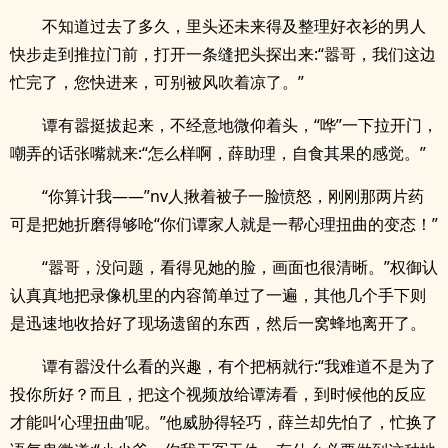
不知道过去了多久，里头还未来得及整理好衣衫的男人
快步走到推拉门前，打开一条缝把头探出来:“嚣哥，我们这边
忙完了，您快进来，可别被风吹着凉了。”
谭有嚣挺拔起来，不经意地微仰着头，“哗”一下拉开门，
嘲弄的话张嘴就来:“怎么样啊，薛助理，自食其果的感觉。”
“你算计我——”nv人揪着被子一脸愤怒，刚刚那两片药
可是把她折磨得够呛“你们谭家人就是一帮心理扭曲的变态！”
“嚣哥，没问题，看得见她的脸，画面也很清晰。”权御认
认真真地把录像机里的内容简单过了一遍，其他几个手下则
是迅速地收拾好了现场遗留的东西，然后一窝蜂地离开了。
谭有嚣没什么看的兴趣，有个把柄就行:“我难道不是为了
投你所好？而且，把这个视频放给谭涛看，到时候他的反应
才能叫‘心理扭曲’呢。”他威胁得轻巧，薛兰却先怕了，忙换了