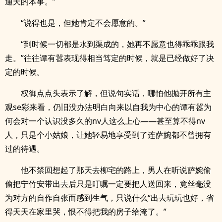
通天的本事。”
“说得也是，但她肯定不会愿意的。”
“到时候一切都是水到渠成的，她再不愿意也得乖乖跟我
走。”往往谭有嚣表现得相当笃定的时候，就是已经做好了决
定的时候。
权御点点头表示了解，但说句实话，哪怕他抛开所有主
观se彩来看，仍旧没办法明白向来以自我为中心的谭有嚣为
何会对一个认识没多久的nv人这么上心——甚至算不得nv
人，只是个小姑娘，让她轻易地享受到了连萨婉都不曾拥有
过的待遇。
他不禁回想起了那天去柳宅的路上，男人在听说萨婉偷
偷把宁竹安带出去后只是叮嘱一定要把人送回来，竟丝毫没
为对方的自作自张而感到生气，只说什么“出去玩玩也好，省
得天天在家里哭，恨不得把我的房子给淹了。”