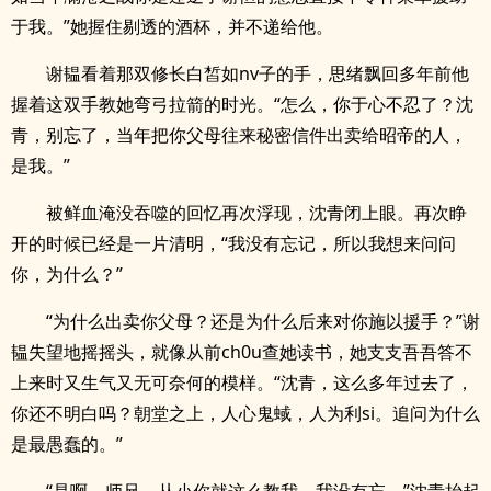
于我。”她握住剔透的酒杯，并不递给他。
谢韫看着那双修长白皙如nv子的手，思绪飘回多年前他
握着这双手教她弯弓拉箭的时光。“怎么，你于心不忍了？沈
青，别忘了，当年把你父母往来秘密信件出卖给昭帝的人，
是我。”
被鲜血淹没吞噬的回忆再次浮现，沈青闭上眼。再次睁
开的时候已经是一片清明，“我没有忘记，所以我想来问问
你，为什么？”
“为什么出卖你父母？还是为什么后来对你施以援手？”谢
韫失望地摇摇头，就像从前ch0u查她读书，她支支吾吾答不
上来时又生气又无可奈何的模样。“沈青，这么多年过去了，
你还不明白吗？朝堂之上，人心鬼蜮，人为利si。追问为什么
是最愚蠢的。”