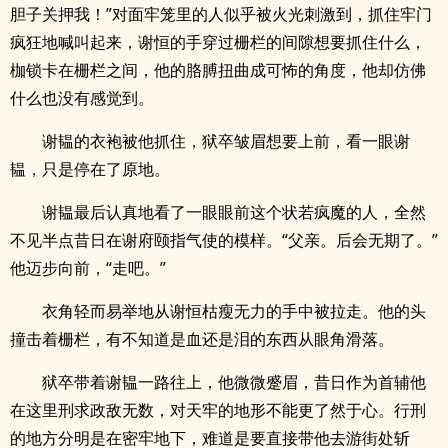
胆子关押我！”对面牢笼里的人似乎被火光刺激到，抓住牢门
疯狂地喊叫起来，谢恒的手穿过栅栏的间隙想要抓住什么，
枷锁卡在栅栏之间，他的胳膊扭曲成可怖的角度，他却仿佛
什么也没有感觉到。
谢韫的衣袍被他抓住，狱卒皱眉想要上前，看一眼谢
韫，只是停在了原地。
谢韫最后认真地看了一眼眼前这个状若疯魔的人，全然
不见半点昔日在谢府颐指气使的模样。“父亲。后会无期了。”
他迈步向前，“走吧。”
衣角轻而易举地从谢恒枯瘦无力的手中被拉走。他的头
撞击着栅栏，有不知道是血还是泪的东西从眼角滑落。
狱卒带着谢韫一路往上，他微微蹙眉，昔日作为首辅他
在这里刑求政敌无数，对天牢的地形不能更了然于心。行刑
的地方分明是在密牢地下，难道是要直接带他去游街处斩