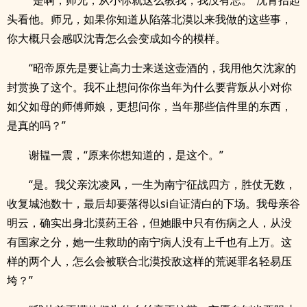
“是啊，师兄，从小你就这么教我，我没有忘。”沈青抬起
头看他。师兄，如果你知道从陷落北漠以来我做的这些事，
你大概只会感叹沈青怎么会变成如今的模样。
“昭帝原先是要让高力士来送这壶酒的，我用他欠沈家的
封赏换了这个。我不止想问你你当年为什么要背叛从小对你
如父如母的师傅师娘，更想问你，当年那些信件里的东西，
是真的吗？”
谢韫一震，“原来你想知道的，是这个。”
“是。我父亲沈凌风，一生为南宁征战四方，胜仗无数，
收复城池数十，最后却要落得以si自证清白的下场。我母亲谷
明云，确实出身北漠药王谷，但她眼中只有伤病之人，从没
有国家之分，她一生救助的南宁病人没有上千也有上万。这
样的两个人，怎么会被联合北漠投敌这样的荒诞罪名轻易压
垮？”