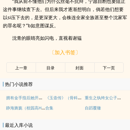
“我从前不懂他们为什么丝毫不抗辩，宁愿自刎也要阻止
这件事继续查下去。但后来我才逐渐想明白，倘若他们想要
以si压下去的，是更深更大，会株连全家全族甚至整个沈家军
的罪名呢？”b如意图谋反。
沈青的眼睛亮如闪电，直视着谢韫
〔加入书签〕
上一章
目录
封面
下一页
热门小说推荐
拥有金手指后她开始为所欲为（nph）
《玉壶传》（骨科）（兄妹）（np）
重生之纨绔女公子（NPH）
静海旖旎（校园高H）
合集
自蹈覆辙
最近入库小说