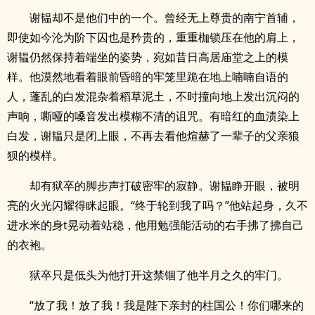
谢韫却不是他们中的一个。曾经无上尊贵的南宁首辅，
即使如今沦为阶下囚也是矜贵的，重重枷锁压在他的肩上，
谢韫仍然保持着端坐的姿势，宛如昔日高居庙堂之上的模
样。他漠然地看着眼前昏暗的牢笼里跪在地上喃喃自语的
人，蓬乱的白发混杂着稻草泥土，不时撞向地上发出沉闷的
声响，嘶哑的嗓音发出模糊不清的诅咒。有暗红的血渍染上
白发，谢韫只是闭上眼，不再去看他煊赫了一辈子的父亲狼
狈的模样。
却有狱卒的脚步声打破密牢的寂静。谢韫睁开眼，被明
亮的火光闪耀得眯起眼。“终于轮到我了吗？”他站起身，久不
进水米的身t晃动着站稳，他用勉强能活动的右手拂了拂自己
的衣袍。
狱卒只是低头为他打开这禁锢了他半月之久的牢门。
“放了我！放了我！我是陛下亲封的柱国公！你们哪来的