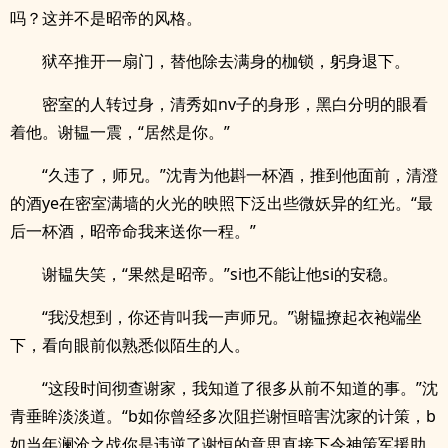
吗？这并不是昭帝的风格。
狱卒推开一扇门，替他除去满身的枷锁，躬身退下。
密室的人转过身，清秀如nv子的身形，黑白分明的眼看
着他。谢韫一震，“居然是你。”
“久违了，师兄。”沈青为他斟一杯酒，推到他面前，清澄
的酒ye在密室满墙的火光的映照下泛出些微妖异的红光。“最
后一杯酒，昭帝命我来送你一程。”
谢韫失笑，“果然是昭帝。”si也不能让他si的安稳。
“我没想到，你还肯叫我一声师兄。”谢韫撩起衣袍端坐
下，看向眼前似熟悉似陌生的人。
“这段时间彻查谢家，我知道了很多从前不知道的事。”沈
青垂眸淡淡道。“b如你曾经多次阻拦谢恒暗害沈家的计策，b
如当年澜沧之战你是违逆了谢恒的意思直接下令神策军援助