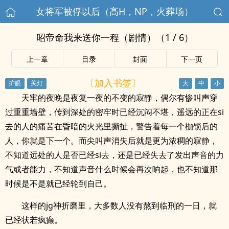
女将军被俘以后（高H，NP，火葬场）
昭帝命我来送你一程（剧情）（1 / 6）
上一章
目录
封面
下一页
〔加入书签〕
天牢的夜晚是夜复一夜的不变的寂静，偶尔有惨叫声穿
过重重墙壁，传到深处的密牢时已经沉闷不堪，遥远的正在si
去的人的痛苦在昏暗的火光里撕扯，警告着每一个枷锁后的
人，你就是下一个。而尖叫声消失后就是更为浓稠的寂静，
不知道远处的人是否已经si去，还是已经失去了发出声音的力
气或者能力，不知道声音什么时候会再次响起，也不知道那
时候是不是就已经轮到自己。
这样的jg神折磨里，大多数人没有熬到临刑的一日，就
已经状若疯癫。