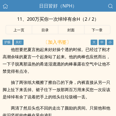
日日皆好（NPH）
11、200万买你一次绰绰有余H（2 / 2）
上一页
目录
封面
下一章
〔加入书签〕
他想要把夏言抱起来好好操个透的时候。已经过了刚才
高潮余味的夏言一个起身站了起来。他的肉棒也应然而出，
一下子脱离那温热的甬道湿漉漉的肉棒暴露在空气中让他不
禁觉得有点冷。
抽了两张纸大概擦了擦自己的下身，内裤直接从另一只
脚上扯下来丢掉。裙子往下一放那两百万用来买您一次应该
是绰绰有余了说着把手上的纸头往垃圾桶一丢。
两清了然后头也不回的走出了颜励的房间。只留他和他
依旧坚挺的肉棒在风中凌乱