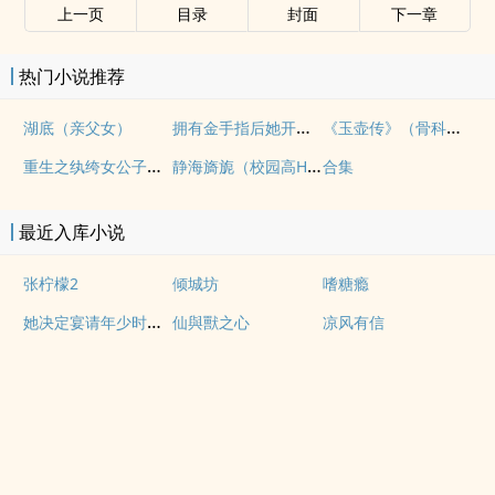
上一页
目录
封面
下一章
热门小说推荐
拥有金手指后她开始为所欲为（nph）
《玉壶传》（骨科）（兄妹）（np）
湖底（亲父女）
重生之纨绔女公子（NPH）
静海旖旎（校园高H）
合集
最近入库小说
张柠檬2
倾城坊
嗜糖瘾
她决定宴请年少时的自己（1v1H）
仙與獸之心
凉风有信