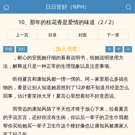
日日皆好（NPH）
10、那年的桂花香是爱情的味道（2 / 2）
上一页
目录
封面
下一章
〔加入书签〕
，耐心的安抚她仔细的看着说明书，给她说明使用方
法，解释这只是一种正常的生理现象以及注意事项。
听得夏言和康知风都一愣一愣的。呵～家里那么多搞生
物的，要是让别人知道她居然到了12岁都不知道月经是怎么
回事，估计要笑掉大牙！夏言心里想着却不好意思说。
而旁边的康知风搞了半天也才终于放心下来，拉着夏言
的手说言言，还好你没有生病，你以后一辈子的卫生巾我都
帮你买给她买一辈子卫生巾这个梗好像也让康知风被康家人
笑了好几年。