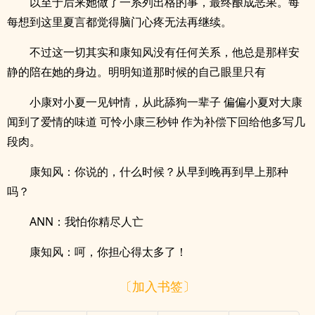
以至于后来她做了一系列出格的事，最终酿成恶果。每
每想到这里夏言都觉得脑门心疼无法再继续。
不过这一切其实和康知风没有任何关系，他总是那样安
静的陪在她的身边。明明知道那时候的自己眼里只有
小康对小夏一见钟情，从此舔狗一辈子 偏偏小夏对大康
闻到了爱情的味道 可怜小康三秒钟 作为补偿下回给他多写几
段肉。
康知风：你说的，什么时候？从早到晚再到早上那种
吗？
ANN：我怕你精尽人亡
康知风：呵，你担心得太多了！
〔加入书签〕