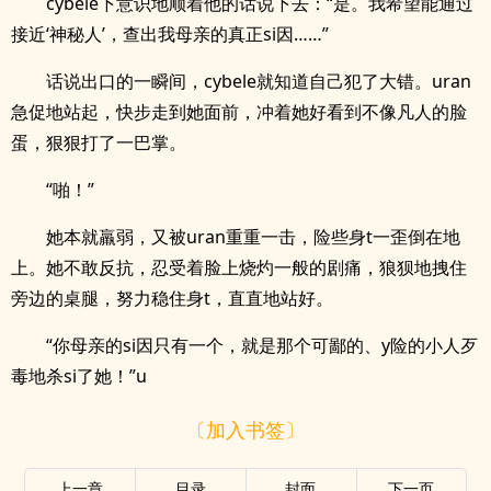
cybele下意识地顺着他的话说下去：“是。我希望能通过
接近‘神秘人’，查出我母亲的真正si因……”
话说出口的一瞬间，cybele就知道自己犯了大错。uran
急促地站起，快步走到她面前，冲着她好看到不像凡人的脸
蛋，狠狠打了一巴掌。
“啪！”
她本就羸弱，又被uran重重一击，险些身t一歪倒在地
上。她不敢反抗，忍受着脸上烧灼一般的剧痛，狼狈地拽住
旁边的桌腿，努力稳住身t，直直地站好。
“你母亲的si因只有一个，就是那个可鄙的、y险的小人歹
毒地杀si了她！”u
〔加入书签〕
上一章
目录
封面
下一页