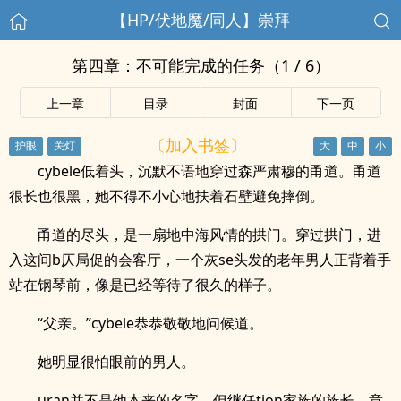
【HP/伏地魔/同人】崇拜
第四章：不可能完成的任务（1 / 6）
上一章
目录
封面
下一页
〔加入书签〕
cybele低着头，沉默不语地穿过森严肃穆的甬道。甬道
很长也很黑，她不得不小心地扶着石壁避免摔倒。
甬道的尽头，是一扇地中海风情的拱门。穿过拱门，进
入这间b仄局促的会客厅，一个灰se头发的老年男人正背着手
站在钢琴前，像是已经等待了很久的样子。
“父亲。”cybele恭恭敬敬地问候道。
她明显很怕眼前的男人。
uran并不是他本来的名字。但继任tion家族的族长，意