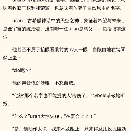
味着收获了权利和荣耀，也意味着放弃了自己原本的名字。
uran，古希腊神话中的天空之神，象征着希望与未来，
是全宇宙的统治者。没有哪一任uran是慈父——包括眼前这
位。
他甚至不屑于抬眼看眼前的nv人一眼，自顾自地在钢琴
凳上坐下。
“cio呢？”
他的声音低沉沙哑，不怒自威。
“他被‘那个名字也不能提的人’击伤了。”cybele恭敬地汇
报。
“什么？”uran大惊失se，“在宴会上？！”
“是。他动作太快，我来不及阻止，只来得及用反咒阻断