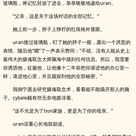
玻璃瓶，将记忆丝放了进去，恭恭敬敬地递给uran。
“父亲，这是关于这场对话的全部记忆。”
她上前一步，脖子上狰狞的红痕格外显眼。
uran接过玻璃瓶，盯了她的脖子一眼，露出一个厌恶的
表情。随后他“嗯”了一声表示赞同：“不错。没有人能从史上
最伟大的摄魂取念大师脑海中撬到任何信息。所以，我需要
你诱惑他，征服他，让他像十二年前把你请进他的办公室一
样，请进他心里，并且窥探到他的全部秘密。”
我倒宁愿去研究摄魂取念术，看看能不能撬开那人的脑
子。cybele颇有些无奈地腹诽着。
“这不光是为了tion家族，更是为了你的母亲。”
uran语重心长地鼓励道。