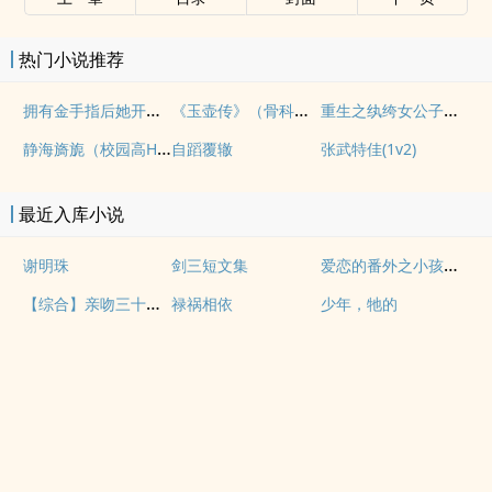
热门小说推荐
拥有金手指后她开始为所欲为（nph）
《玉壶传》（骨科）（兄妹）（np）
重生之纨绔女公子（NPH）
静海旖旎（校园高H）
自蹈覆辙
张武特佳(1v2)
最近入库小说
爱恋的番外之小孩的日常
谢明珠
剑三短文集
【综合】亲吻三十题系列
禄祸相依
少年，牠的