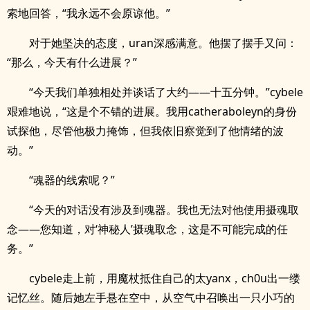
索地回答，“我永远不会原谅他。”
对于她坚决的态度，uran深感满意。他摆了摆手又问：
“那么，今天有什么进展？”
“今天我们单独相处并谈话了大约——十五分钟。”cybele
艰难地说，“这是个不错的进展。我用catheraboleyn的身份
试探他，尽管他极力掩饰，但我依旧察觉到了他情绪的波
动。”
“魂器的线索呢？”
“今天的对话没有涉及到魂器。我也无法对他使用摄魂取
念——您知道，对‘神秘人’摄魂取念，这是不可能完成的任
务。”
cybele走上前，用魔杖抵住自己的太yanx，ch0u出一缕
记忆丝。随后她左手悬在空中，从空气中召唤出一只小巧的