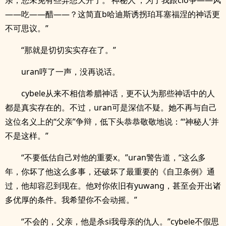
亲，您未免有些异想天开了。‘神秘人’，为了我跟cio争——风
——吃——醋——？这简直b哈迪斯诱拐珀耳塞福涅的神话更
不可思议。”
“那就是切切实实存在了。”
uran哼了一声，没再说话。
cybele从来不相信希腊神话，更不认为那些神话中的人
都是真实存在的。不过，uran可是深信不疑。她不再与自己
这位名义上的“父亲”争辩，低下头恭恭敬敬地说：“‘神秘人’并
不是这样。”
“不要低估自己对他的重要x。”uran警告道，“这么多
年，你坏了他这么多事，还破坏了最重要的《自卫条例》通
过，他却容忍到现在。他对你依旧有yuwang，甚至会开出诸
多优厚的条件。我希望你不会动摇。”
“不会的，父亲，他是杀si我母亲的仇人。”cybele不假思