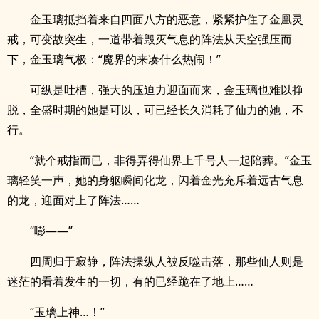
金玉璃抵挡着来自四面八方的恶意，紧紧护住了金凰灵
戒，可变故突生，一道带着毁灭气息的阵法从天空强压而
下，金玉璃气极：“魔界的来凑什么热闹！”
可纵是吐槽，强大的压迫力迎面而来，金玉璃也难以挣
脱，全盛时期的她是可以，可已经长久消耗了仙力的她，不
行。
“就个戒指而已，非得弄得仙界上千号人一起陪葬。”金玉
璃轻笑一声，她的身躯瞬间化龙，闪着金光充斥着远古气息
的龙，迎面对上了阵法……
“嘭——”
四周归于寂静，阵法操纵人被反噬击落，那些仙人则是
迷茫的看着发生的一切，有的已经跪在了地上……
“玉璃上神…！”