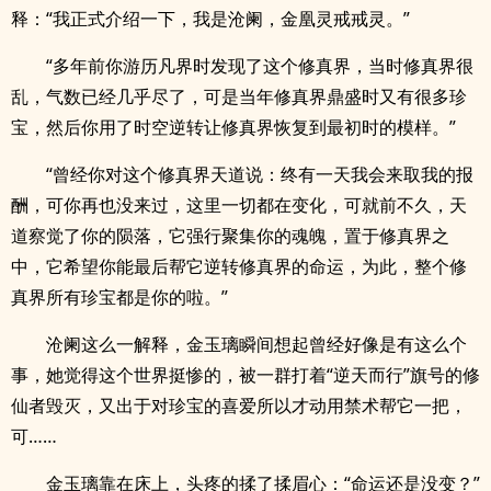
释：“我正式介绍一下，我是沧阑，金凰灵戒戒灵。”
“多年前你游历凡界时发现了这个修真界，当时修真界很
乱，气数已经几乎尽了，可是当年修真界鼎盛时又有很多珍
宝，然后你用了时空逆转让修真界恢复到最初时的模样。”
“曾经你对这个修真界天道说：终有一天我会来取我的报
酬，可你再也没来过，这里一切都在变化，可就前不久，天
道察觉了你的陨落，它强行聚集你的魂魄，置于修真界之
中，它希望你能最后帮它逆转修真界的命运，为此，整个修
真界所有珍宝都是你的啦。”
沧阑这么一解释，金玉璃瞬间想起曾经好像是有这么个
事，她觉得这个世界挺惨的，被一群打着“逆天而行”旗号的修
仙者毁灭，又出于对珍宝的喜爱所以才动用禁术帮它一把，
可……
金玉璃靠在床上，头疼的揉了揉眉心：“命运还是没变？”