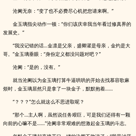
沧阑无奈：“变了也不必费尽心机把您请来啊。”
金玉璃指尖动作一顿：“你们该庆幸我当年看过修真界的
发展史。”
“我没记错的话…金凛是父亲，盛卿濯是母亲，金灼是大
哥。”金玉璃垂眼：“身份定义都没问题对吧？”
沧阑：“是的，没有。”
就当沧阑以为金玉璃打算牛逼哄哄的开始去找慕容歌麻
烦时，金玉璃居然只是拿了一块金子，默默抱着……
“？？？”怎么就这么不思进取呢？
“那个…主人啊，虽然说任务艰巨，可是我们还得有一颗
向前的心嘛不是……”沧阑非常艰难的想激起金玉璃的斗志。