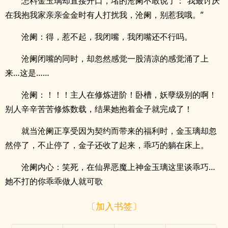
怎料金玉璃却直接开口，堵的沧阑不敢说了：“我最讨厌
在我抱我家亲亲金金时有人打扰我，沧阑，别惹我哦。”
沧阑：得，惹不起，我闭嘴，我闭嘴还不行吗。
沧阑闭嘴的同时，却忽然感觉一股清凉的感觉涌了上
来…这是……
沧阑：！！！主人在修炼进阶！卧槽，妖孽级别的啊！
别人辛辛苦苦修炼数载，结果她抱着金子就完成了！
就当沧阑正享受因为契约而带来的福利时，金玉璃却忽
然停了，不止停了，金子还收了起来，乖巧的躺在床上。
沧阑内心：笑死，在仙界恶魔上神金玉璃这里谈乖巧…
她不打的你乖乖做人就可歌
〔加入书签〕