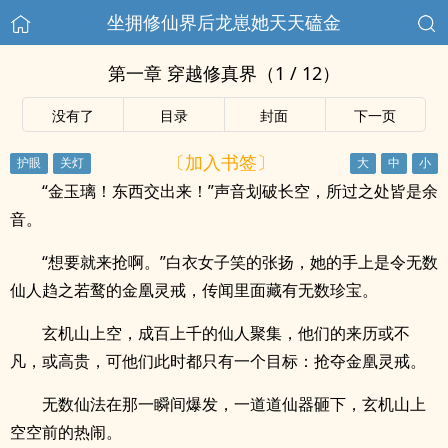
坐拥修仙界后龙崽她天天磕金
第一章 穿越修真界（1 / 12）
没有了
目录
封面
下一页
〔加入书签〕
“金玉璃！东西交出来！”声音划破长空，所过之处皆是余
音。
“想要就来抢啊。”白衣女子笑的张扬，她的手上是令无数
仙人趋之若鹜的金凰灵戒，传闻里面藏有无数珍宝。
玄机山上空，成百上千的仙人聚集，他们的来历或不
凡，或高贵，可他们此时都只有一个目标：抢夺金凰灵戒。
无数仙法在那一瞬间爆发，一道道仙器砸下，玄机山上
空空前的热闹。