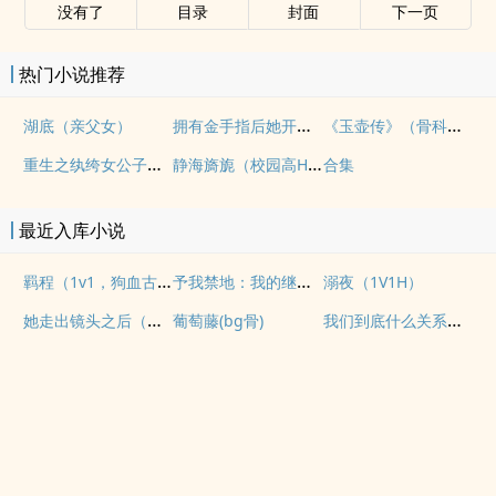
没有了
目录
封面
下一页
热门小说推荐
拥有金手指后她开始为所欲为（nph）
《玉壶传》（骨科）（兄妹）（np）
湖底（亲父女）
重生之纨绔女公子（NPH）
静海旖旎（校园高H）
合集
最近入库小说
羁程（1v1，狗血古早）
予我禁地：我的继子不对劲
溺夜（1V1H）
她走出镜头之后（纯爱 1v1
我们到底什么关系（姐弟）
葡萄藤(bg骨)