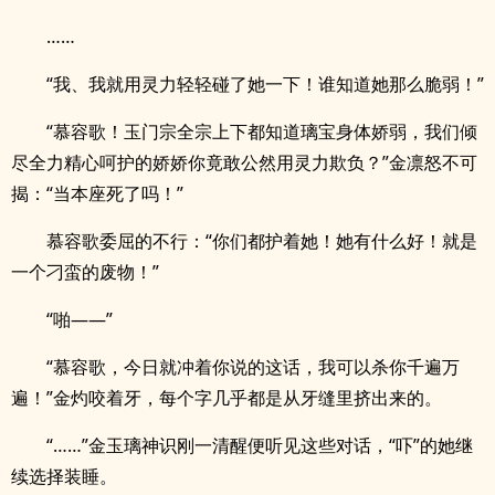
……
“我、我就用灵力轻轻碰了她一下！谁知道她那么脆弱！”
“慕容歌！玉门宗全宗上下都知道璃宝身体娇弱，我们倾
尽全力精心呵护的娇娇你竟敢公然用灵力欺负？”金凛怒不可
揭：“当本座死了吗！”
慕容歌委屈的不行：“你们都护着她！她有什么好！就是
一个刁蛮的废物！”
“啪——”
“慕容歌，今日就冲着你说的这话，我可以杀你千遍万
遍！”金灼咬着牙，每个字几乎都是从牙缝里挤出来的。
“……”金玉璃神识刚一清醒便听见这些对话，“吓”的她继
续选择装睡。