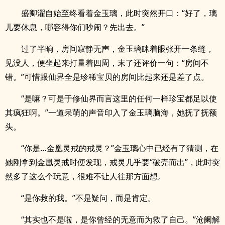
盛卿濯自始至终看着金玉璃，此时突然开口：“好了，璃
儿要休息，哪容得你们吵闹？先出去。”
过了半晌，房间寂静无声，金玉璃眯着眼张开一条缝，
见没人，便坐起来打量着四周，末了还评价一句：“房间不
错。”可惜跟仙界全是珍稀宝贝的房间比起来还是差了点。
“是嘛？可是于修仙界而言这里的任何一样珍宝都足以使
其疯狂啊。”一道呆萌的声音印入了金玉璃脑海，她抚了抚额
头。
“你是…金凰灵戒的戒灵？”金玉璃心中已经有了猜测，在
她刚拿到金凰灵戒时便发现，戒灵几乎要“破壳而出”，此时突
然多了这么个玩意，很难不让人往那方面想。
“是你救的我。”不是疑问，而是肯定。
“其实也不是啦，是你曾经的无意而为救了自己。”沧阑解