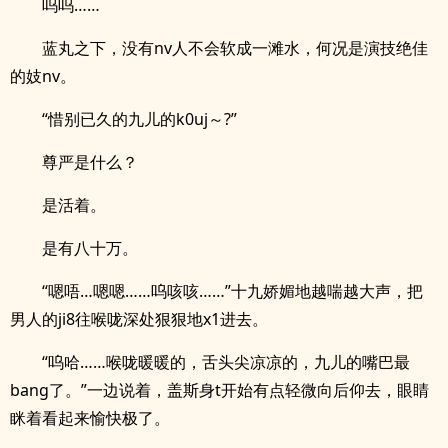
呜呜……
蓝丸之下，没有nv人不会软成一滩水，何况是演技绝佳
的妓nv。
“惜别已久的九儿的k0uj～?”
尊严是什么？
是活着。
是有八十万。
“嗯唔…嗯嗯……呜咳咳……”十九娇媚地越喘越大声，把
男人的ji8往喉咙深处狠狠地x1进去。
“呜哈……喉咙暖暖的，舌头尖凉凉的，九儿的嘴巴最
bang了。”一边说着，盖斯身t开始有点轻微向后仰去，眼睛
眯着看起来愉快极了。