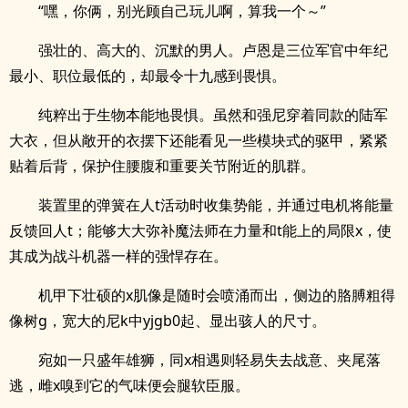
“嘿，你俩，别光顾自己玩儿啊，算我一个～”
强壮的、高大的、沉默的男人。卢恩是三位军官中年纪
最小、职位最低的，却最令十九感到畏惧。
纯粹出于生物本能地畏惧。虽然和强尼穿着同款的陆军
大衣，但从敞开的衣摆下还能看见一些模块式的驱甲，紧紧
贴着后背，保护住腰腹和重要关节附近的肌群。
装置里的弹簧在人t活动时收集势能，并通过电机将能量
反馈回人t；能够大大弥补魔法师在力量和t能上的局限x，使
其成为战斗机器一样的强悍存在。
机甲下壮硕的x肌像是随时会喷涌而出，侧边的胳膊粗得
像树g，宽大的尼k中yjgb0起、显出骇人的尺寸。
宛如一只盛年雄狮，同x相遇则轻易失去战意、夹尾落
逃，雌x嗅到它的气味便会腿软臣服。