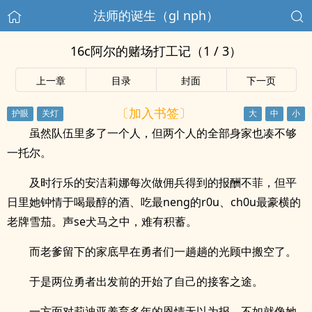
法师的诞生（gl nph）
16c阿尔的赌场打工记（1 / 3）
上一章
目录
封面
下一页
〔加入书签〕
虽然队伍里多了一个人，但两个人的全部身家也凑不够
一托尔。
及时行乐的安洁莉娜每次做佣兵得到的报酬不菲，但平
日里她钟情于喝最醇的酒、吃最neng的r0u、ch0u最豪横的
老牌雪茄。声se犬马之中，难有积蓄。
而老爹留下的家底早在勇者们一趟趟的光顾中搬空了。
于是两位勇者出发前的开始了自己的接客之途。
一方面对莉迪亚养育多年的恩情无以为报，不如就像她