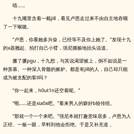
唔……
十九嘴里含着一截ji8，看见卢恩走过来不由自主地吞咽
了一下喉咙。
“卢恩，你看她多兴奋，已经等不及你上她了。”发现十九
的x器翘起、拍打自己小臂，强尼揶揄地抬头说道。
撅了撅pgu，十九想，与其说渴望被上，倒不如说是一
种羡慕、一种深入骨髓的嫉妒。都是有ji8的人，自己却只能
成为被支配的客t吗？
“你一起来，h0ut1n还空着呢。”
“呃……还是xia0x吧。”看来男人的癖好b较传统。
“那就一个一个来吧。”强尼本就打趣意味居多，卢恩为人
正经、一板一眼，早料到他会拒绝。于是又补充道，