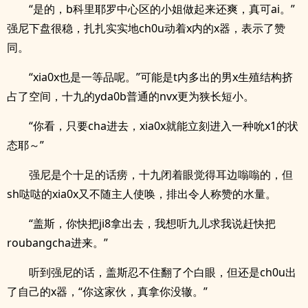
“是的，b科里耶罗中心区的小姐做起来还爽，真可ai。”
强尼下盘很稳，扎扎实实地ch0u动着x内的x器，表示了赞
同。
“xia0x也是一等品呢。”可能是t内多出的男x生殖结构挤
占了空间，十九的yda0b普通的nvx更为狭长短小。
“你看，只要cha进去，xia0x就能立刻进入一种吮x1的状
态耶～”
强尼是个十足的话痨，十九闭着眼觉得耳边嗡嗡的，但
sh哒哒的xia0x又不随主人使唤，排出令人称赞的水量。
“盖斯，你快把ji8拿出去，我想听九儿求我说赶快把
roubangcha进来。”
听到强尼的话，盖斯忍不住翻了个白眼，但还是ch0u出
了自己的x器，“你这家伙，真拿你没辙。”