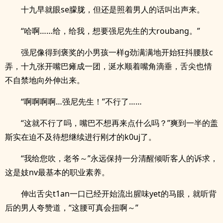
十九早就眼se朦胧，但还是照着男人的话叫出声来。
“哈啊……给，给我，想要强尼先生的大roubang。”
强尼像得到褒奖的小男孩一样g劲满满地开始狂抖腰肢c
弄，十九张开嘴巴瘫成一团，涎水顺着嘴角滴垂，舌尖也情
不自禁地向外伸出来。
“啊啊啊啊…强尼先生！”不行了……
“这就不行了吗，嘴巴不想再来点什么吗？”爽到一半的盖
斯实在迫不及待想继续进行刚才的k0uj了。
“我给您吹，老爷～”永远保持一分清醒倾听客人的诉求，
这是妓nv最基本的职业素养。
伸出舌尖t1an一口已经开始流出腥味yet的马眼，就听背
后的男人夸赞道，“这腰可真会扭啊～”