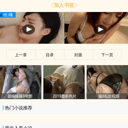
〔加入书签〕
x
上一章
目录
封面
下一页
x
热门小说推荐