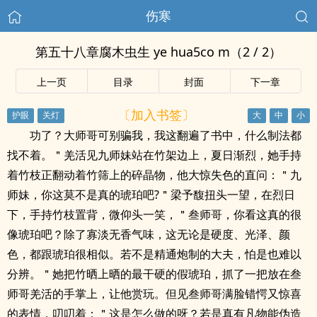
伤寒
第五十八章腐木虫生 ye hua5co m（2 / 2）
上一页
目录
封面
下一章
〔加入书签〕
功了？大师哥可别骗我，我这翻遍了书中，什么制法都
找不着。＂羌活见九师妹站在竹架边上，夏日渐烈，她手持
着竹枝正翻动着竹筛上的碎晶物，他大惊失色的直问：＂九
师妹，你这莫不是真的琥珀吧?＂梁予馥扭头一望，在烈日
下，手持竹枝置背，微仰头一笑，＂叁师哥，你看这真的很
像琥珀吧？除了寡淡无香气味，这无论是硬度、光泽、颜
色，都跟琥珀很相似。若不是精通炮制的大夫，怕是也难以
分辨。＂她把竹晒上晒的最干硬的假琥珀，抓了一把放在叁
师哥羌活的手掌上，让他赏玩。但见叁师哥满脸错愕又惊喜
的表情，叨叨着：＂这是怎么做的呀？若是真有凡物能伪造