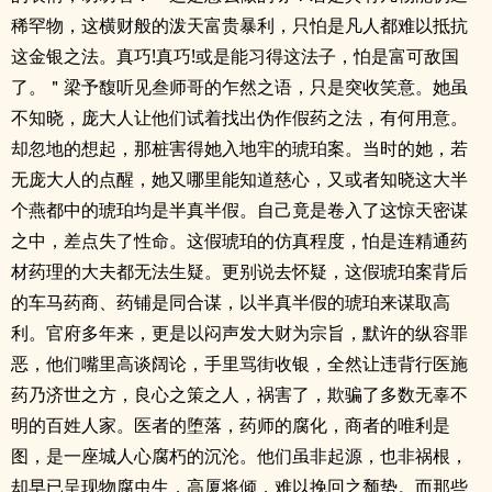
稀罕物，这横财般的泼天富贵暴利，只怕是凡人都难以抵抗
这金银之法。真巧!真巧!或是能习得这法子，怕是富可敌国
了。＂梁予馥听见叁师哥的乍然之语，只是突收笑意。她虽
不知晓，庞大人让他们试着找出伪作假药之法，有何用意。
却忽地的想起，那桩害得她入地牢的琥珀案。当时的她，若
无庞大人的点醒，她又哪里能知道慈心，又或者知晓这大半
个燕都中的琥珀均是半真半假。自己竟是卷入了这惊天密谋
之中，差点失了性命。这假琥珀的仿真程度，怕是连精通药
材药理的大夫都无法生疑。更别说去怀疑，这假琥珀案背后
的车马药商、药铺是同合谋，以半真半假的琥珀来谋取高
利。官府多年来，更是以闷声发大财为宗旨，默许的纵容罪
恶，他们嘴里高谈阔论，手里骂街收银，全然让违背行医施
药乃济世之方，良心之策之人，祸害了，欺骗了多数无辜不
明的百姓人家。医者的堕落，药师的腐化，商者的唯利是
图，是一座城人心腐朽的沉沦。他们虽非起源，也非祸根，
却早已呈现物腐虫生，高厦将倾，难以挽回之颓势。而那些