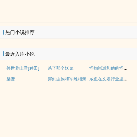
热门小说推荐
最近入库小说
怪物崽崽和他的怪物监护人
兽世养山君[种田]
杀了那个妖鬼
咸鱼在文娱行业里疯狂内卷
枭鸢
穿到虫族和军雌相亲