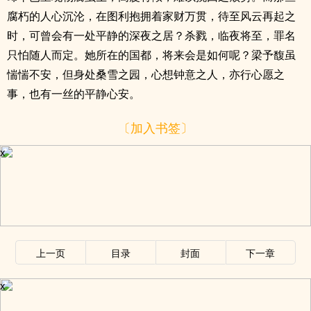
腐朽的人心沉沦，在图利抱拥着家财万贯，待至风云再起之
时，可曾会有一处平静的深夜之居？杀戮，临夜将至，罪名
只怕随人而定。她所在的国都，将来会是如何呢？梁予馥虽
惴惴不安，但身处桑雪之园，心想钟意之人，亦行心愿之
事，也有一丝的平静心安。
〔加入书签〕
x
上一页
目录
封面
下一章
x