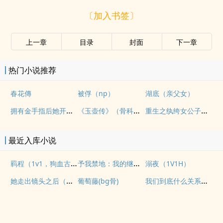
〔加入书签〕
上一章
目录
封面
下一章
热门小说推荐
春花傳
被俘（np）
湖底（亲父女）
拥有金手指后她开始为所欲为（nph）
《玉壶传》（骨科）（兄妹）（np）
重生之纨绔女公子（NPH）
最近入库小说
羁程（1v1，狗血古早）
予我禁地：我的继子不对劲
溺夜（1V1H）
她走出镜头之后（纯爱 1v1
我们到底什么关系（姐弟）
葡萄藤(bg骨)