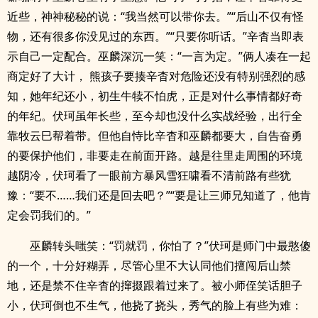
近些，神神秘秘的说：“我当然可以带你去。”“后山不仅有怪
物，还有很多你没见过的东西。”“只要你听话。”辛杳当即表
示自己一定配合。巫麟深沉一笑：“一言为定。”俩人凑在一起
商定好了大计， 熊孩子要揍辛杳对危险还没有特别强烈的感
知，她年纪还小，初生牛犊不怕虎，正是对什么事情都好奇
的年纪。伏珂虽年长些，至今却也没什么实战经验，出行全
靠牧云巳帮着带。但他自恃比辛杳和巫麟都要大，自告奋勇
的要保护他们，非要走在前面开路。越是往里走周围的环境
越阴冷，伏珂看了一眼前方暴风雪狂啸看不清前路有些犹
豫：“要不……我们还是回去吧？”“要是让三师兄知道了，他肯
定会罚我们的。”
巫麟转头嗤笑：“罚就罚，你怕了？”伏珂是师门中最憨傻
的一个，十分好糊弄，尽管心里不大认同他们擅闯后山禁
地，还是禁不住辛杳的撺掇跟着过来了。被小师侄笑话胆子
小，伏珂倒也不生气，他挠了挠头，秀气的脸上有些为难：