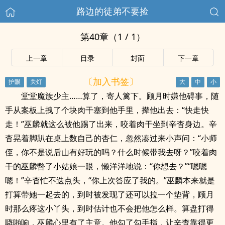
路边的徒弟不要捡
第40章（1 / 1）
上一章
目录
封面
下一章
〔加入书签〕
堂堂魔族少主……算了，寄人篱下。顾月时嫌他碍事，随
手从案板上拽了个块肉干塞到他手里，撵他出去：“快走快
走！”巫麟就这么被他踢了出来，咬着肉干坐到辛杳身边。辛
杳晃着脚趴在桌上数自己的杏仁，忽然凑过来小声问：“小师
侄，你不是说后山有好玩的吗？什么时候带我去呀？”咬着肉
干的巫麟瞥了小姑娘一眼，懒洋洋地说：“你想去？”“嗯嗯
嗯！”辛杳忙不迭点头，“你上次答应了我的。”巫麟本来就是
打算带她一起去的，到时被发现了还可以拉一个垫背，顾月
时那么疼这小丫头，到时估计也不会把他怎么样。算盘打得
噼啪响，巫麟心里有了主意。他勾了勾手指，让辛杳靠得更