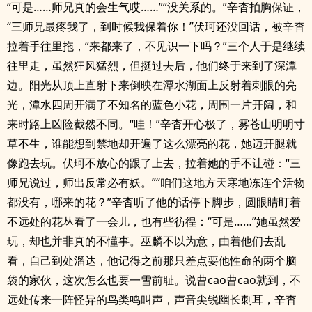
“可是……师兄真的会生气哎……”“没关系的。”辛杳拍胸保证，
“三师兄最疼我了，到时候我保着你！”伏珂还没回话，被辛杳
拉着手往里拖，“来都来了，不见识一下吗？”三个人于是继续
往里走，虽然狂风猛烈，但挺过去后，他们终于来到了深潭
边。阳光从顶上直射下来倒映在潭水湖面上反射着刺眼的亮
光，潭水四周开满了不知名的蓝色小花，周围一片开阔，和
来时路上凶险截然不同。“哇！”辛杳开心极了，雾苍山明明寸
草不生，谁能想到禁地却开遍了这么漂亮的花，她迈开腿就
像跑去玩。伏珂不放心的跟了上去，拉着她的手不让碰：“三
师兄说过，师出反常必有妖。”“咱们这地方天寒地冻连个活物
都没有，哪来的花？”辛杳听了他的话停下脚步，圆眼睛盯着
不远处的花丛看了一会儿，也有些彷徨：“可是……”她虽然爱
玩，却也并非真的不懂事。巫麟不以为意，由着他们去乱
看，自己到处溜达，他记得之前那只差点要他性命的两个脑
袋的家伙，这次怎么也要一雪前耻。说曹cao曹cao就到，不
远处传来一阵怪异的鸟类鸣叫声，声音尖锐幽长刺耳，辛杳