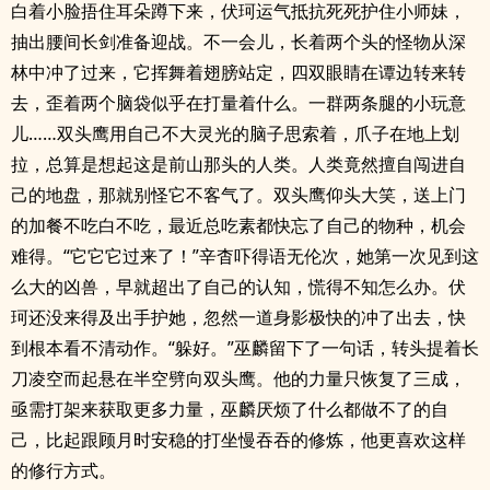
白着小脸捂住耳朵蹲下来，伏珂运气抵抗死死护住小师妹，
抽出腰间长剑准备迎战。不一会儿，长着两个头的怪物从深
林中冲了过来，它挥舞着翅膀站定，四双眼睛在谭边转来转
去，歪着两个脑袋似乎在打量着什么。一群两条腿的小玩意
儿……双头鹰用自己不大灵光的脑子思索着，爪子在地上划
拉，总算是想起这是前山那头的人类。人类竟然擅自闯进自
己的地盘，那就别怪它不客气了。双头鹰仰头大笑，送上门
的加餐不吃白不吃，最近总吃素都快忘了自己的物种，机会
难得。“它它它过来了！”辛杳吓得语无伦次，她第一次见到这
么大的凶兽，早就超出了自己的认知，慌得不知怎么办。伏
珂还没来得及出手护她，忽然一道身影极快的冲了出去，快
到根本看不清动作。“躲好。”巫麟留下了一句话，转头提着长
刀凌空而起悬在半空劈向双头鹰。他的力量只恢复了三成，
亟需打架来获取更多力量，巫麟厌烦了什么都做不了的自
己，比起跟顾月时安稳的打坐慢吞吞的修炼，他更喜欢这样
的修行方式。