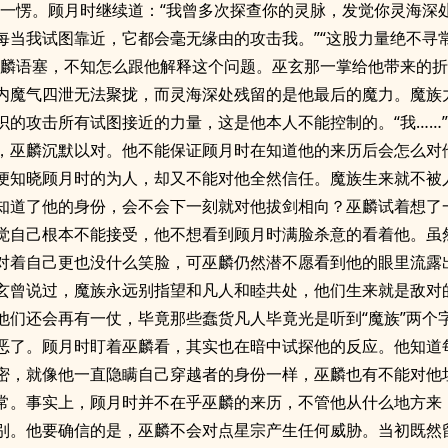
麟一愣。顾月时继续道：“我曾多次探查你的灵脉，发觉你灵海深
每当我试图靠近，它都会毫无缘由的攻击我。”“这股力量绝不寻
巫麟语塞，不知怎么跟他解释这个问题。巫玄那一掌给他带来的
内魔气四泄无法聚拢，而灵海深处残留的是他最后的魔力。魔族
识的攻击所有试图接近的力量，这是他本人不能控制的。“我……
，巫麟沉默以对。他不能保证顾月时在知道他的来历后会怎么对
便知晓顾月时的为人，却又不能对他全然信任。魔族生来就不被
知道了他的身份，会不会下一刻就对他拔剑相向？巫麟试着想了
觉自己根本不能接受，他不想看到顾月时满脸杀意的看着他。虽
对着自己更也没什么笑脸，可巫麟仍然潜不愿看到他的眼里流露
玄曾说过，魔族永远别指望和凡人和睦共处，他们生来就是敌对
他们还会再有一仗，毕竟那些蠢货凡人毕竟光是听到“魔族”两个
恶了。顾月时盯着巫麟看，其实也在暗中试探他的反应。他知道
密，就像他一直隐瞒自己穿越者的身份一样，巫麟也有不能对他
常。事实上，顾月时并不在乎巫麟的来历，不管他从什么地方来
别。他要确信的是，巫麟不会对点星宗产生任何威胁。当初既然