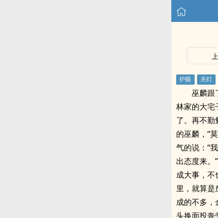
巫麟跟
林家的大宅
了。再不勤
的巫麟，“
气的说：“
出态度来。
成大事，不
里，就算是
成的不多，
头换面投奔