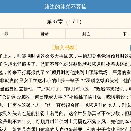
路边的徒弟不要捡
第37章（1 / 1）
上一章
目录
封面
下一
〔加入书签〕
了上去，师徒俩时隔这么多天再回来，巫麟却莫名觉得顾月时这
子住起来舒服多了。然而不等他好好歇歇就被顾月时拎着去练剑
勉，将来不打算报仇了？”顾月时将他拽到山顶练武场，严肃的
莫非就真的只安于在这小小的山头一辈子？”巫麟微微仰头对上他
我当然要回去揍他！”“那就对了。”顾月时点头，“既然你想报仇，
”“总是这么懒散，何日能成大事？”巫麟揉了揉耳朵，嘟囔着说：
也一样窝在这破地方。”他一直都很奇怪，以顾月时的实力，别
放到外头去也是能排得上名号的。这个世界修真者不在少数，但
金丹期不算什么，可顾月时即便对上元婴也不落下风，凭他的本
旁人，就算是青霄门这样的大户也争着要，他却安于这破旧的点