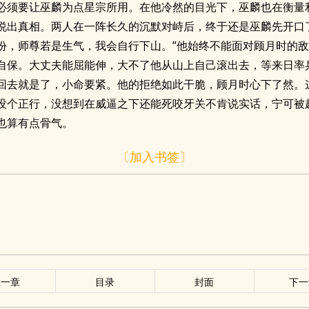
必须要让巫麟为点星宗所用。在他冷然的目光下，巫麟也在衡量
说出真相。两人在一阵长久的沉默对峙后，终于还是巫麟先开口
份，师尊若是生气，我会自行下山。”他始终不能面对顾月时的
自保。大丈夫能屈能伸，大不了他从山上自己滚出去，等来日率
回去就是了，小命要紧。他的拒绝如此干脆，顾月时心下了然。
没个正行，没想到在威逼之下还能死咬牙关不肯说实话，宁可被
也算有点骨气。
〔加入书签〕
上一章
目录
封面
下一