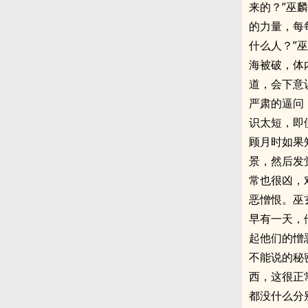
来的？”巫
的力量，每
什么人？”
海被破，体
道，会下意
严肃的逼问
识太短，即
顾月时如果
景，然后发
常也很凶，
恶憎恨。巫
早有一天，
起他们的憎
不能说的秘
西，这很正
都没什么分