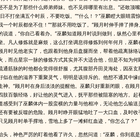
还不是为了那些什么师弟师妹。也不见得哪里有出息。“还敢顶嘴
今日不打坐满五个时辰，不要吃饭。”“什么！？”巫麟瞪大眼睛震惊
我一个时辰都坐不住！”“那就不用吃饭了。”顾月时伸手掸了掸身
的说道，“你自己看着办。”巫麟知道顾月时说到做到，纵然心里
坐。凡人修炼就是麻烦，这么打坐调息得修炼到何年何月，巫麟
顾月时见他老实了，也跟着到他身后盘腿而坐，帮着他疏离脉络
火，而点星宗一脉的修炼方式其实并不大适合他，但是不知为何
疏通筋脉的时他都会觉得很舒服，尤其腹部丹田灵海处，因巫玄
好似在他的滋养下重聚灵气，明明是该排斥的。他想不通其中缘
走神。”顾月时在身后淡淡的提醒他。巫麟只好重新闭眼，在顾
四肢百骸经络，好让他的灵气进入，抚平那些被阻塞的地方。起
道感受到了巫麟体内一股蛮横的力量与他相冲，无论他怎么输送
还有要被反噬的危险。顾月时睁开眼猛地吐了一大口血，及时收手
只见顾月时单手撑地，雪地上多了一滩鲜红血迹，“你怎么了？”
抬头，神色严厉的盯着他看了许久，忽然问道：“巫麟，你到底