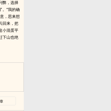
利弊，选择
了。“我的确
敌意，思来想
兵回来，把
这小混蛋平
赶下山也绝
章