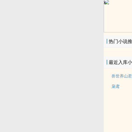
x
热门小说
最近入库
兽世养山君
枭鸢