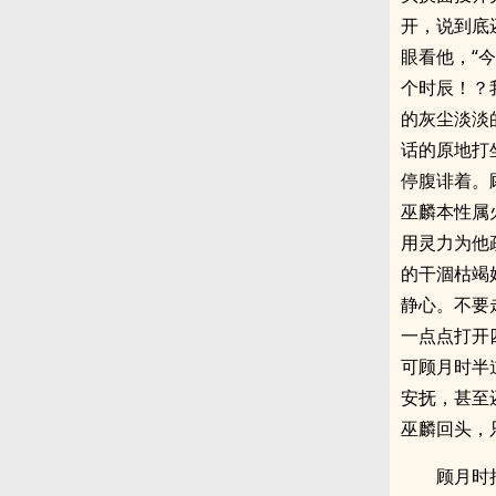
开，说到底
眼看他，“
个时辰！？
的灰尘淡淡
话的原地打
停腹诽着。
巫麟本性属
用灵力为他
的干涸枯竭
静心。不要
一点点打开
可顾月时半
安抚，甚至
巫麟回头，
顾月时