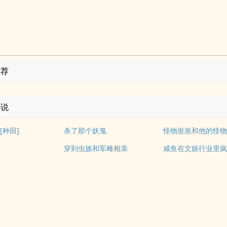
推荐
小说
[种田]
杀了那个妖鬼
怪物崽崽和他的怪
穿到虫族和军雌相亲
咸鱼在文娱行业里