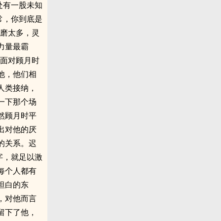
处有一股未知
常，你到底是
折磨太多，灵
力量最霸
”面对顾月时
他，他们相
人类接纳，
一下那个场
然顾月时平
出对他的厌
的关系。迟
字，就足以激
每个人都有
坦白的东
，对他而言
留下了他，