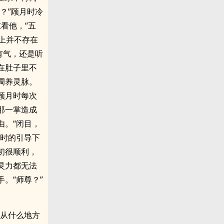
？”顾月时冷
看他，“五
上并不存在
有气，还是听
在肚子里不
调养灵脉。
顾月时每次
那一掌造成
由。“闭目，
月时的引导下
初很顺利，
灵力都无法
。“师尊？”
是从什么地方