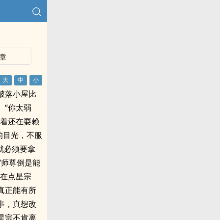
章
破落小屋比
。“你太弱
看着还在耍赖
的目光，不服
就必须要拿
“师尊倒是能
说在点星宗
真正能有所
事，真想改
星宗不肯离