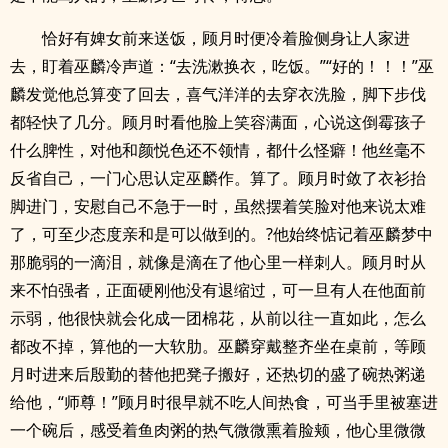
恰好有婢女前来送饭，顾月时便冷着脸侧身让人家进
去，盯着巫麟冷声道：“去洗漱换衣，吃饭。”“好的！！！”巫
麟发觉他总算变了回去，喜气洋洋的去穿衣洗脸，脚下步伐
都轻快了几分。顾月时看他脸上笑容满面，心说这倒霉孩子
什么脾性，对他和颜悦色还不领情，都什么怪癖！他丝毫不
反省自己，一门心思认定巫麟作。算了。顾月时敛了衣衫抬
脚进门，安慰自己不急于一时，虽然摆着笑脸对他来说太难
了，可至少态度亲和是可以做到的。?他始终惦记着巫麟梦中
那脆弱的一滴泪，就像是滴在了他心里一样刺人。顾月时从
来不怕强者，正面硬刚他没有退缩过，可一旦有人在他面前
示弱，他很快就会化成一团棉花，从前以往一直如此，怎么
都改不掉，算他的一大软肋。巫麟穿戴整齐坐在桌前，等顾
月时进来后殷勤的替他把凳子搬好，还热切的盛了碗热粥递
给他，“师尊！”顾月时很早就不吃人间热食，可当手里被塞进
一个碗后，感受着鱼肉粥的热气微微熏着脸颊，他心里微微