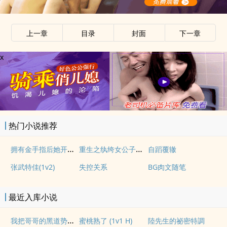
上一章
目录
封面
下一章
x
热门小说推荐
拥有金手指后她开始为所欲为（nph）
重生之纨绔女公子（NPH）
自蹈覆辙
张武特佳(1v2)
失控关系
BG肉文随笔
最近入库小说
我把哥哥的黑道势力睡了（np 含骨科 全免）
蜜桃熟了 (1v1 H)
陸先生的祕密特調