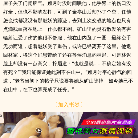
屋子关了门闹脾气。顾月时没时间哄他，他手臂上的伤口没
好全，但也不影响发挥，可到了金亭山后却扑了个空，任他
怎么找都没没有那魅妖的踪迹，去到上次交战的地点也只有
点滴残血落在地上，什么都不剩。矿山里的灵石散发的有害
辐射让受了伤的他很不舒服，他在山内逛了一圈，最终空手
无功而返，想着魅妖受了重伤，或许已经离开了这里。他返
回林家，将这个消息带给了还在等候消息的林迟。可是林迟
脸上却没有一点高兴，拧眉道：“也就是说……不确定她有没
有死？”“我只能保证她此刻不在山中。”顾月时平心静气的回
道，“老爷当初下的帖子只说要将她从矿山除掉，如今她已不
在山中，在下也算完成了任务。”
〔加入书签〕
x