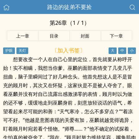
路边的徒弟不要捡
第26章（1 / 1）
上一章
目录
封面
下一章
〔加入书签〕
想要改变一个人在自己心里的定位，首先就要从称呼开
始！实不相瞒，我想当你爹。巫麟的面部表情变了几变几乎
扭曲，脑子里瞬间过了好几种念头。他首先想这人是不是冒
充的顾月时，其次又在怀疑，这家伙是不是被人夺舍了。眼
看巫麟并没有对自己流露出感激涕零的表情，顾月时以为做
的还不够，缓缓地走到巫麟身前，刻意放轻说话的语气，希
望看起来尽可能的和善：“天气寒冷，怎么不多穿点？”“着凉
可不好。”他越是意图表现的关爱有加，巫麟就越觉得诡异，
盯着顾月时宛若看个怪物。“师尊……？”他不确定的试探着，
生怕真的被夺舍了。“我在。”顾月时努力维持笑容，嘴角肌肉