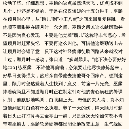
松动了些。仔细想想，巫麟的缺点虽然满天飞，优点找不到
几个，也还是不错的。于是在仅仅短短的十五分钟里，巫麟
在顾月时心里，从“麟儿”到“小王八蛋”之间来回反复横跳，看
他顺不顺眼圈在顾月时一念之间。巫麟之所以这么献殷勤并
不是因为良心发现，主要是他觉着“麟儿”这称呼非常恶心，希
望顾月时赶紧失忆，不要再这么叫他。可惜他这殷勤送出去
让顾月时会错了意，反正这对神经病师徒脑回路从来就没对
上过，顾月时一感动，张口道：“多谢麟儿。”他下决心要好好
地cao|练巫麟，不许他再偷懒，必须要让他尽快修炼起来，
好早日变得强大，然后亲自带他去揍他哥夺回家产。想到这
里，顾月时忽然觉着人生找到了意义，前途一片光亮。巫麟
捧着碗尚且不知道顾月时正在制定针对他的丧心病狂的补课
计划，他默默地喝粥，白眼翻上天。 奇怪的夫人啧，真不知
道他到底对白色有什么执着。养了一天的伤，隔天顾月时趁
着日头正好打算再去金亭山一趟，只是这次无论如何都不肯
带着巫麟去，巫麟软磨硬泡都没能让他改变主意，生气躲回