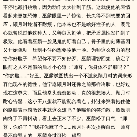
不停地颤抖跳动，因为动作太大扯到了筋。这就使他的表情
看起来更加恐怖，巫麟眼里一片惊慌。长久得不到想要的回
应，顾月时逐渐不耐烦，他本来也不是啥好性子的人，裴元
心就曾说过他这种人，又善良又刻薄，把矛盾属性发挥到了
极致。他看着巫麟一脸见鬼的盯着自己，骨子里的刻薄基因
又开始跳动，压制不住的想要喷他一脸。为师这么努力的想
给你好脸子，希望你不要不知好歹。巫麟理智回笼，确定了
眼前之人不是假的后才小心道：“师尊，你身体不舒服吗？”
“你的脸……”好丑。巫麟试图找出一个不激怒顾月时的词来形
容他现在的德性，他宁愿顾月时还像之前那样冷脸，也好过
现在这尊荣。而且他拳头蠢蠢欲动，真的很想揍人。顾月时
耐心告罄，这小王八蛋就不能配合着点，扑过来哭着抱住他
的胳膊表示感激这事就这么难吗？他嘴角的笑消散，脸颊肌
肉终于不再抖动，看上去正常了不少。巫麟松了口气：“师
尊，你好了？”我好你麻了个……顾月时再次提醒自己，师尊
是不能骂人的，巫麟身世可怜，得忍。