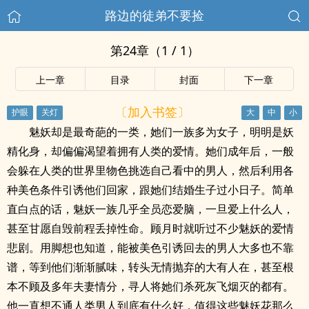
路边的徒弟不要捡
第24章（1 / 1）
上一章
目录
封面
下一章
〔加入书签〕
魅妖却是最奇葩的一类，她们一族多为女子，明明是妖
精化身，却偏偏渴望着拥有人类的爱情。她们成年后，一般
会躲在人类的世界里物色挑选自己看中的男人，然后利用各
种美色条件引诱他们回家，跟她们结婚生子过小日子。简单
直白点的话，魅妖一族几乎全员恋爱脑，一旦爱上什么人，
甚至甘愿自毁前程丢掉性命。顾月时就听过不少魅妖的爱情
悲剧。用脚想也知道，能被美色引诱回去的男人大多也不靠
谱，等到他们渐渐腻味，转头无情抛弃的大有人在，甚至根
本不顾及多年夫妻情分，寻人将她们杀死灰飞烟灭的都有。
他一直想不通人类男人到底有什么好，值得这些魅妖花那么