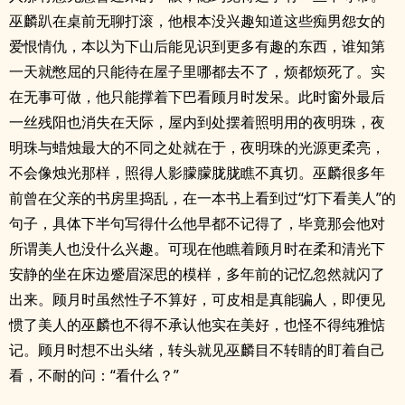
巫麟趴在桌前无聊打滚，他根本没兴趣知道这些痴男怨女的
爱恨情仇，本以为下山后能见识到更多有趣的东西，谁知第
一天就憋屈的只能待在屋子里哪都去不了，烦都烦死了。实
在无事可做，他只能撑着下巴看顾月时发呆。此时窗外最后
一丝残阳也消失在天际，屋内到处摆着照明用的夜明珠，夜
明珠与蜡烛最大的不同之处就在于，夜明珠的光源更柔亮，
不会像烛光那样，照得人影朦朦胧胧瞧不真切。巫麟很多年
前曾在父亲的书房里捣乱，在一本书上看到过“灯下看美人”的
句子，具体下半句写得什么他早都不记得了，毕竟那会他对
所谓美人也没什么兴趣。可现在他瞧着顾月时在柔和清光下
安静的坐在床边蹙眉深思的模样，多年前的记忆忽然就闪了
出来。顾月时虽然性子不算好，可皮相是真能骗人，即便见
惯了美人的巫麟也不得不承认他实在美好，也怪不得纯雅惦
记。顾月时想不出头绪，转头就见巫麟目不转睛的盯着自己
看，不耐的问：“看什么？”