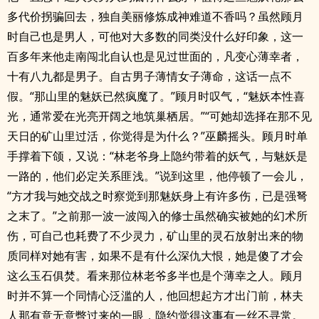
多代价拐骗回去，独自美丽修炼成神难道不香吗？虽然顾月
时自己也是男人，可他对大多数的同类没什么好印象，这一
百多年来他走南闯北自认也是见过世面的，凡变心薄幸者，
十有八九都是男子。自古男子薄情女子薄命，这话一点不
假。“那山里的魅妖已然疯魔了。”顾月时叹气，“魅妖本性喜
光，通常爱在光亮开阔之地筑巢栖居。”“可她却选择在那不见
天日的矿山里过活，你觉得是为什么？”巫麟摇头。顾月时单
手撑着下颌，又说：“林老爷身上隐约带着的妖气，与魅妖是
一路的，他们必定关系匪浅。”说到这里，他停顿了一会儿，
“方才我与她交战之时察觉到那魅妖身上有许多伤，已是强弩
之末了。”之前那一波一波闯入的修士虽然确实被她的幻术所
伤，可自己也耗费了不少灵力，矿山里的灵石放射出来的物
质同样对她有害，如果不是有什么深仇大恨，她是傻了才会
这么玉石俱焚。看来那位林老爷多半也是个薄幸之人。顾月
时并不算一个同情心泛滥的人，他回想起方才出门前，林夫
人那有意无意瞥过来的一眼，隐约觉得这事有一丝不寻常。