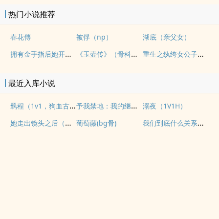
热门小说推荐
春花傳
被俘（np）
湖底（亲父女）
拥有金手指后她开始为所欲为（nph）
《玉壶传》（骨科）（兄妹）（np）
重生之纨绔女公子（NPH）
最近入库小说
羁程（1v1，狗血古早）
予我禁地：我的继子不对劲
溺夜（1V1H）
她走出镜头之后（纯爱 1v1
我们到底什么关系（姐弟）
葡萄藤(bg骨)