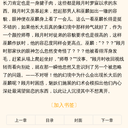
长刀肯定也是一身腱子肉，这些都是顾月时梦寐以求的东
西。顾月时又羡慕起来，想起那男人和巫麟如出一辙的容
貌，眼神便在巫麟身上看了一会儿。这么一看巫麟长得是挺
不错的，如果他长大后真的像幻境中那样帅气就好了，作为
一个颜控师尊，顾月时对徒弟的容貌要求也是很高的，这样
巫麟作妖时，他的容忍度同样会更高点。巫麟：“？？？”顾月
时那家伙的眼神怎么忽然变奇怪了？？？他被看得浑身发
毛，赶紧从塌上爬起坐好，“师尊？”“没事。”顾月时收回视线
转而看向别处，就在那一瞬他忽然又意识到了另一个被忽略
了的问题。——不对呀！他的幻境中为什么会出现长大后的
巫麟呢？顾月时困惑，魅妖们施展的幻术会模拟出他们内心
深处最渴望留恋的东西，以此让人沉浸其中不想离开。
〔加入书签〕
上一章
目录
封面
下一章