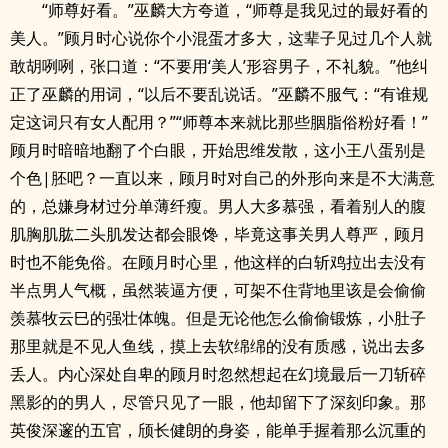
“师尊好看。”巫麟大方夸道，“师尊是我见过的最好看的
美人。”顾月时心说你个小混蛋才多大，这辈子见过几个人就
敢胡咧咧，张口道：“不要用‘美人’形容男子，不礼貌。”他纠
正了巫麟的用词，“以后不要乱说话。”巫麟不服气：“有谁规
定这词只有女人配用？”“师尊本来就比那些胭脂俗粉好看！”
顾月时暗暗地翻了个白眼，开始思维发散，这小王八蛋别是
个色|胚吧？一直以来，顾月时对自己的外形向来是不大满意
的，总嫌身材过分单薄纤瘦。男人大多慕强，看着别人的腹
肌胸肌肱二头肌发达都会眼馋，毕竟这事关男人尊严，顾月
时也不能免俗。在顾月时心里，他这样的白斩鸡拉出去没有
半点男人气概，虽然装逼方便，可架不住背地里该是会偷偷
羡慕牧云巳的强壮体魄。但是无论他怎么偷偷锻炼，小肚子
那里就是不见人鱼线，摸上去软绵绵的没有质感，说出去多
丢人。内心深处自卑的顾月时忽然想起在幻境最后一刀斩碎
黑影的的男人，尽管只见了一眼，他却留下了深刻印象。那
英俊深邃的五官，颀长健朗的身姿，能单手握着那么沉重的