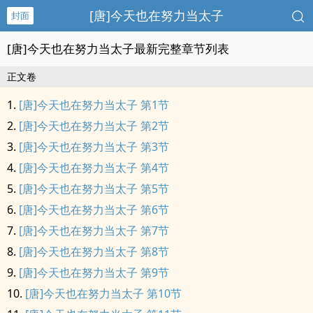
[唐]今天也在努力当太子
封面
[唐]今天也在努力当太子最新完整章节列表
正文卷
[唐]今天也在努力当太子 第1节
[唐]今天也在努力当太子 第2节
[唐]今天也在努力当太子 第3节
[唐]今天也在努力当太子 第4节
[唐]今天也在努力当太子 第5节
[唐]今天也在努力当太子 第6节
[唐]今天也在努力当太子 第7节
[唐]今天也在努力当太子 第8节
[唐]今天也在努力当太子 第9节
[唐]今天也在努力当太子 第10节