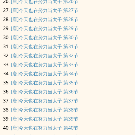
[唐]今天也在努力当太子 第26节
[唐]今天也在努力当太子 第27节
[唐]今天也在努力当太子 第28节
[唐]今天也在努力当太子 第29节
[唐]今天也在努力当太子 第30节
[唐]今天也在努力当太子 第31节
[唐]今天也在努力当太子 第32节
[唐]今天也在努力当太子 第33节
[唐]今天也在努力当太子 第34节
[唐]今天也在努力当太子 第35节
[唐]今天也在努力当太子 第36节
[唐]今天也在努力当太子 第37节
[唐]今天也在努力当太子 第38节
[唐]今天也在努力当太子 第39节
[唐]今天也在努力当太子 第40节