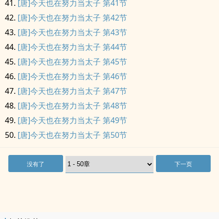
[唐]今天也在努力当太子 第41节
[唐]今天也在努力当太子 第42节
[唐]今天也在努力当太子 第43节
[唐]今天也在努力当太子 第44节
[唐]今天也在努力当太子 第45节
[唐]今天也在努力当太子 第46节
[唐]今天也在努力当太子 第47节
[唐]今天也在努力当太子 第48节
[唐]今天也在努力当太子 第49节
[唐]今天也在努力当太子 第50节
没有了
下一页