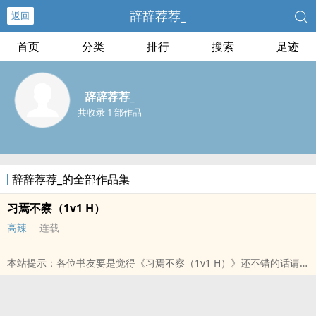
辞辞荐荐_
返回
首页
分类
排行
搜索
足迹
辞辞荐荐_
共收录 1 部作品
辞辞荐荐_的全部作品集
习焉不察（1v1 H）
高辣
连载
本站提示：各位书友要是觉得《习焉不察（1v1 H）》还不错的话请
不要忘记向您QQ群和微博里的朋友推荐哦！