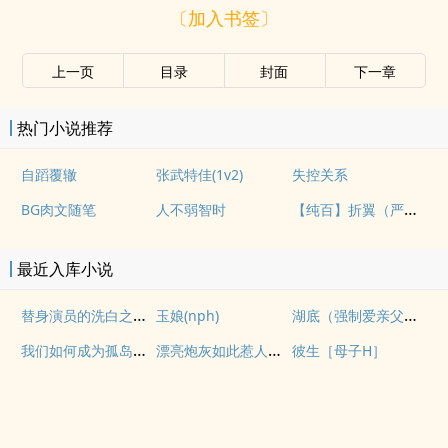
〔加入书签〕
上一页
目录
封面
下一章
热门小说推荐
自蹈覆辙
张武特佳(1v2)
失控关系
【纯百】折翼（严厉上司是小鸟）
BG肉文随笔
人不弱智时
最近入库小说
替身演员的洗白之路(nph)
湖底（强制爱亲父女）
玉娘(nph)
我们如何成为孤岛（异国，NPH）
漂亮炮灰如此惹人怜爱
彼生［母子H］