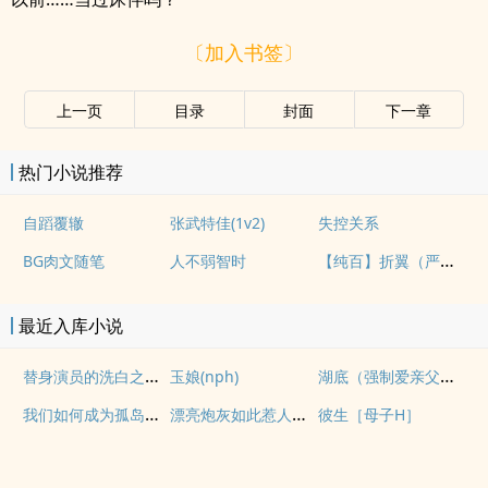
〔加入书签〕
上一页
目录
封面
下一章
热门小说推荐
自蹈覆辙
张武特佳(1v2)
失控关系
【纯百】折翼（严厉上司是小鸟）
BG肉文随笔
人不弱智时
最近入库小说
替身演员的洗白之路(nph)
湖底（强制爱亲父女）
玉娘(nph)
我们如何成为孤岛（异国，NPH）
漂亮炮灰如此惹人怜爱
彼生［母子H］