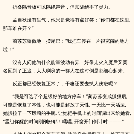
折叠隔音板可以隔绝声音，但却隔绝不了灵力。
孟自秋没有生气，他只是觉得有点好笑：“你们都在这里,
那车谁在开？”
蔺苏苏骄傲地一摆尾巴：“我把车停在一片很宽阔的地方
啦！”
没有人问他为什么能量波动有异，好像走火入魔后又莫
名回到了正途，大大咧咧的一群人在这时倒是都细心起来。
反正都已经恢复正常了，干嘛还要去扒人伤疤呢？
“我是可选了个超级好的地方停车！”蔺苏苏变成狐狸后,
可能是恢复了本性，也可能是解放了天性, 一天比一天活泼,
她扒拉了一下殷莉的手腕, 让她把手机上的时间调出来给她看,
“孟组你醒的时间刚刚好耶！嘿嘿, 开窗开门倒计时———”