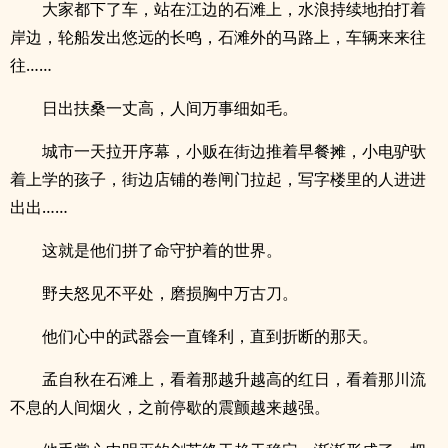
大家都下了车，站在江边的石滩上，水浪持续地拍打着
岸边，轮船发出悠远的长鸣，石滩外的马路上，车辆来来往
往……
日出扶桑一丈高，人间万事细如毛。
城市一天拉开序幕，小贩在街边推着早餐摊，小电驴驮
着上学的孩子，街边店铺的卷闸门拉起，写字楼里的人进进
出出……
这就是他们拼了命守护着的世界。
野夫怒见不平处，磨损胸中万古刀。
他们心中的武器会一直锋利，直到折断的那天。
孟自秋在石滩上，看着那越升越高的红日，看着那川流
不息的人间烟火，之前停歇的震颤越来越强。