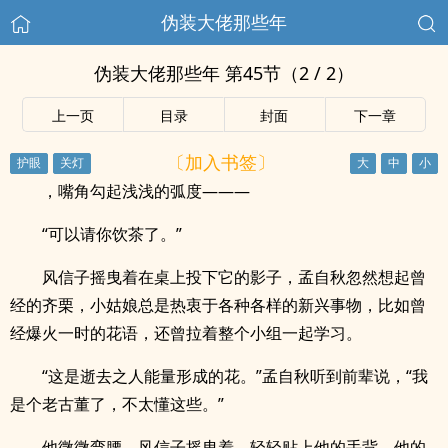
伪装大佬那些年
伪装大佬那些年 第45节（2 / 2）
上一页
目录
封面
下一章
〔加入书签〕
，嘴角勾起浅浅的弧度———
“可以请你饮茶了。”
风信子摇曳着在桌上投下它的影子，孟自秋忽然想起曾
经的齐栗，小姑娘总是热衷于各种各样的新兴事物，比如曾
经爆火一时的花语，还曾拉着整个小组一起学习。
“这是逝去之人能量形成的花。”孟自秋听到前辈说，“我
是个老古董了，不太懂这些。”
他微微弯腰，风信子摇曳着，轻轻贴上他的手背，他的