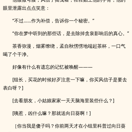
眼里泄露出点点笑意：
“不过……作为补偿，告诉你一个秘密。”
“你在梦中听到的那些话，是去除掉贪泉影响后的真心。”
茶香弥漫，烟雾缭绕，孟自秋愣愣地端起茶杯，一口气
喝了个干净。
好像有什么有遗忘的记忆被唤醒———
[组长，买花的时候好歹注意一下嘛，你买风信子是要去
表白呀？]
[去看朋友，小姑娘家家一天天脑海里装些什么？]
[咦惹，凶什么嘛？那就送向日葵啊！]
［你当我是傻子吗？你前两天才在小组里科普过向日葵