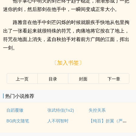
他手掌心中明灭的剑芒终于趋于稳定，渐渐形成了一把
迷你的剑，然后那剑在他手中，一瞬间变成正常大小。
路雅音在他手中剑芒闪烁的时候就眼疾手快地从包里掏
出了一张看起来就很特殊的符咒，肉痛地将它按在了地上，
符咒在地面上消失，孟自秋抬手对着前方广阔的江面，挥出
一剑。
〔加入书签〕
上一页
目录
封面
下一章
热门小说推荐
自蹈覆辙
张武特佳(1v2)
失控关系
【纯百】折翼（严厉上司是小鸟）
BG肉文随笔
人不弱智时