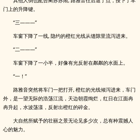
其他人倒也配合蔺苏苏闹, 路雅音往后退了点，按下了车
门上的升降键。
“三———”
车窗下降了一线, 隐约的橙红光线从缝隙里流泻进来。
“二———”
车窗下降了一小半，好像有光反射在粼粼的水面上。
“一！”
路雅音突然将车门一把打开, 橙红的光线倾泻进来，车门
外，是一望无际的浩荡江流，天边朝霞绚烂，红日在江面冉
冉升起，水波荡漾，反射出橙红的碎金。
大自然所赋予的壮丽之景无论见多少次，总有种震撼人
心的魅力。