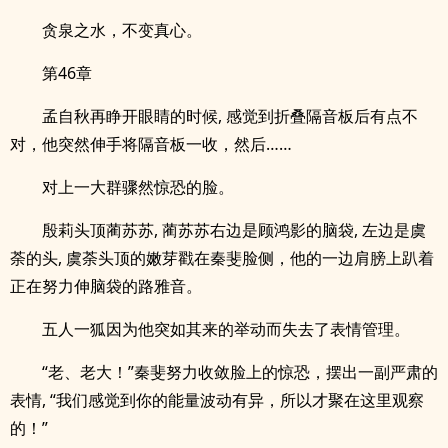
贪泉之水，不变真心。
第46章
孟自秋再睁开眼睛的时候, 感觉到折叠隔音板后有点不
对，他突然伸手将隔音板一收，然后……
对上一大群骤然惊恐的脸。
殷莉头顶蔺苏苏, 蔺苏苏右边是顾鸿影的脑袋, 左边是虞
荼的头, 虞荼头顶的嫩芽戳在秦斐脸侧，他的一边肩膀上趴着
正在努力伸脑袋的路雅音。
五人一狐因为他突如其来的举动而失去了表情管理。
“老、老大！”秦斐努力收敛脸上的惊恐，摆出一副严肃的
表情, “我们感觉到你的能量波动有异，所以才聚在这里观察
的！”