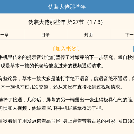
伪装大佬那些年
伪装大佬那些年 第27节（1 / 3）
上一章
目录
封面
下一
〔加入书签〕
手机里传来的提示音让他们暂停了对嫩芽的下一步研究。孟自秋
 发现是草木一族的长老给他发过来的视频通话请求。
有些诧异，草木一族大多是能打字绝不语音，能语音绝不通话，
和草木一族也打过几次交道，还从来没有直接收到过视频请求。
选择了接通，几秒后，屏幕的另一端露出一张生得极具仙气的脸,
习惯和人视频，他皱着眉, 将手机屏幕拿得远了些。
自秋看到了用发冠束着高马尾, 身上穿着带着古意的衬衫, 袖口