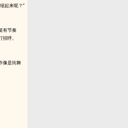
缩起来呢？”
挺有节奏
打招呼。
作像是街舞