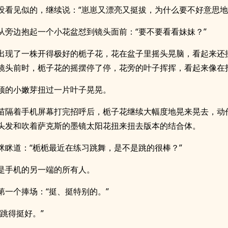
没看见似的，继续说：“崽崽又漂亮又挺拔，为什么要不好意思地
从旁边抱起一个小花盆怼到镜头面前：“要不要看看妹妹？”
出现了一株开得极好的栀子花，花在盆子里摇头晃脑，看起来还
镜头前时，栀子花的摇摆停了停，花旁的叶子挥挥，看起来像在
顶的小嫩芽扭过一片叶子晃晃。
苗隔着手机屏幕打完招呼后，栀子花继续大幅度地晃来晃去，动
头发和吹着萨克斯的墨镜太阳花扭来扭去版本的结合体。
眯眯道：“栀栀最近在练习跳舞，是不是跳的很棒？”
是手机的另一端的所有人。
第一个捧场：“挺、挺特别的。”
“跳得挺好。”