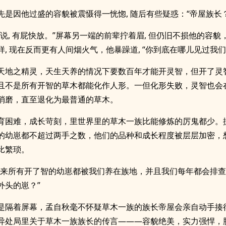
先是因他过盛的容貌被震慑得一恍惚, 随后有些疑惑：“帝屋族长？
快说, 有屁快放。”屏幕另一端的前辈拧着眉, 但仍旧不损他的容貌
样, 现在反而更有人间烟火气，他暴躁道, “你到底在哪儿见过我们
天地之精灵，天生天养的情况下要数百年才能开灵智，但开了灵
且不是所有开智的草木都能化作人形。一但化形失败，灵智也会
消磨，直至退化为最普通的草木。
育困难，成长苛刻，里世界里的草木一族比能修炼的厉鬼都少。
的幼崽都不超过两手之数，他们的品种和成长程度被层层加密，
比繁琐。
年来所有开了智的幼崽都被我们养在族地，并且我们每年都会排
外头的崽？”
是隔着屏幕，孟自秋毫不怀疑草木一族的族长帝屋会亲自动手揍
异处局里关于草木一族族长的传言———容貌绝美，实力强悍，