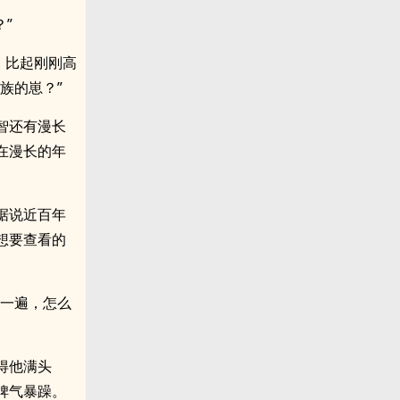
”
，比起刚刚高
族的崽？”
智还有漫长
在漫长的年
据说近百年
想要查看的
查一遍，怎么
得他满头
脾气暴躁。