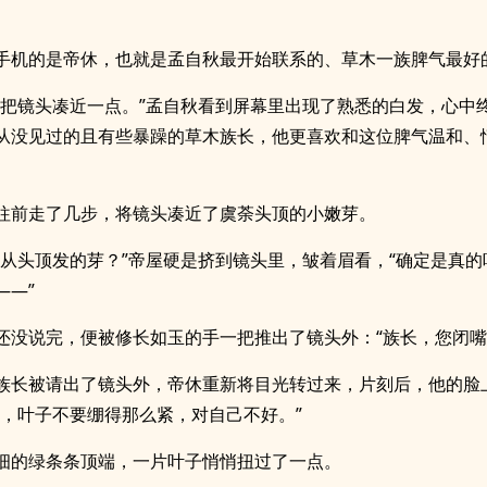
手机的是帝休，也就是孟自秋最开始联系的、草木一族脾气最好
，把镜头凑近一点。”孟自秋看到屏幕里出现了熟悉的白发，心中
从没见过的且有些暴躁的草木族长，他更喜欢和这位脾气温和、
。
往前走了几步，将镜头凑近了虞荼头顶的小嫩芽。
是从头顶发的芽？”帝屋硬是挤到镜头里，皱着眉看，“确定是真的
——”
还没说完，便被修长如玉的手一把推出了镜头外：“族长，您闭嘴
族长被请出了镜头外，帝休重新将目光转过来，片刻后，他的脸
崽，叶子不要绷得那么紧，对自己不好。”
细的绿条条顶端，一片叶子悄悄扭过了一点。