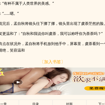
：“有种不属于人类世界的美感。”
“……嗯。”
说完后，孟自秋将镜头往下挪了挪，镜头里出现了虞荼茫然的脸
笑更温和了：“自秋和我说你叫虞荼，我可以称呼你为荼荼吗？”
有点在状况外，孟自秋将手机放到他手中，屏幕里，虞荼看到一
清绝，笑容温和
〔加入书签〕
上一章
目录
封面
下一