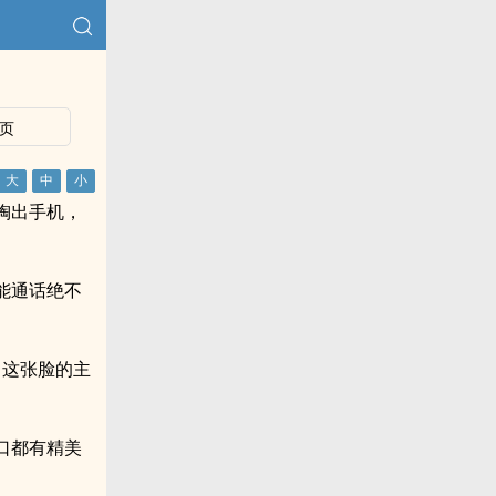
页
掏出手机，
能通话绝不
 这张脸的主
领口都有精美