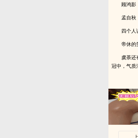
顾鸿影
孟自秋：
四个人
帝休的
虞荼还
冠中，气质
x