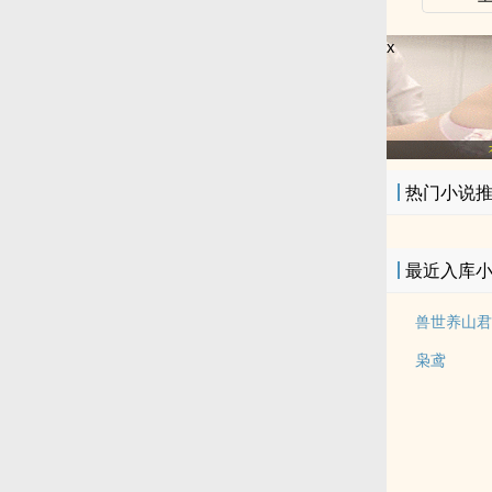
x
热门小说
最近入库
兽世养山君
枭鸢