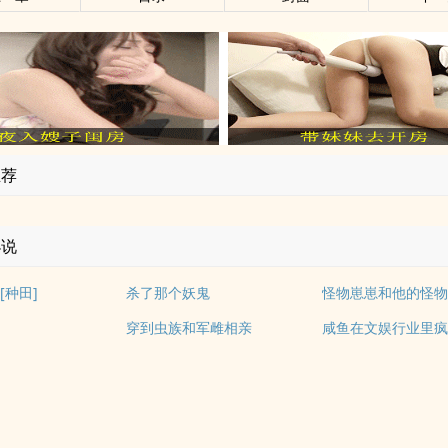
推荐
小说
[种田]
杀了那个妖鬼
怪物崽崽和他的怪
穿到虫族和军雌相亲
咸鱼在文娱行业里