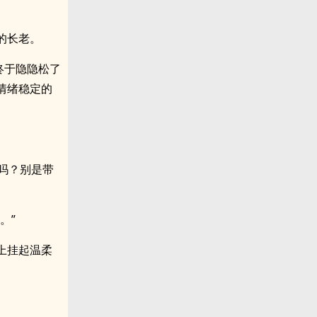
的长老。
终于隐隐松了
情绪稳定的
吗？别是带
。”
上挂起温柔