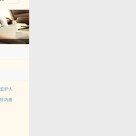
物监护人
疯狂内卷