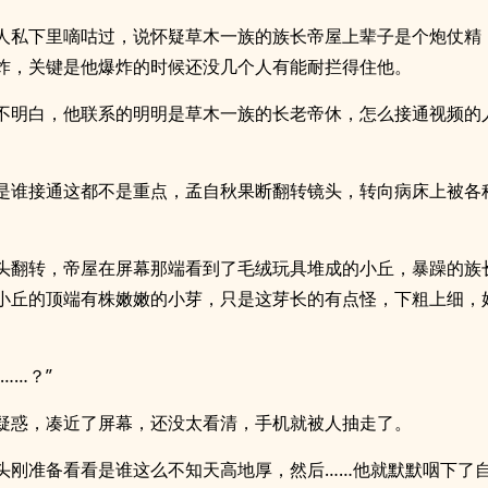
人私下里嘀咕过，说怀疑草木一族的族长帝屋上辈子是个炮仗精
炸，关键是他爆炸的时候还没几个人有能耐拦得住他。
不明白，他联系的明明是草木一族的长老帝休，怎么接通视频的
是谁接通这都不是重点，孟自秋果断翻转镜头，转向病床上被各
。
头翻转，帝屋在屏幕那端看到了毛绒玩具堆成的小丘，暴躁的族
小丘的顶端有株嫩嫩的小芽，只是这芽长的有点怪，下粗上细，
……？”
疑惑，凑近了屏幕，还没太看清，手机就被人抽走了。
头刚准备看看是谁这么不知天高地厚，然后……他就默默咽下了