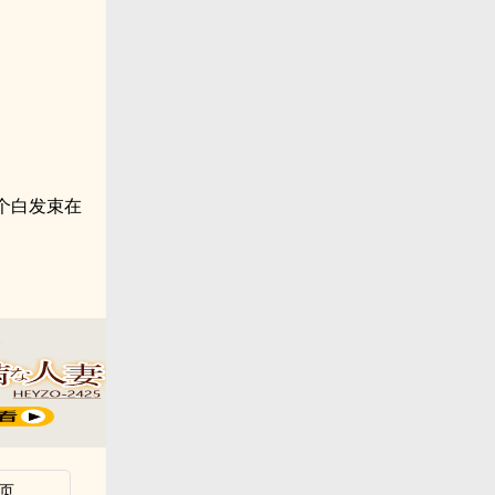
。
个白发束在
页