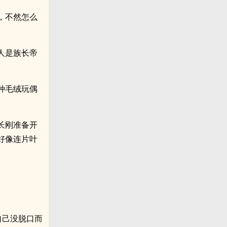
，不然怎么
人是族长帝
种毛绒玩偶
长刚准备开
好像连片叶
自己没脱口而