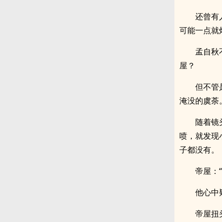
还曾有
可能一点就
孟自秋
屋？
但不管
淹没的虞荼
随着镜
喷，就发现
子都没有。
帝屋：“
他心中
帝屋扭