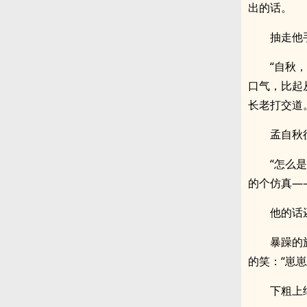
出的话。
抽走他
“自秋
口气，比起
长老打交道
孟自秋
“怎么
的个仿真—
他的话
暴躁的
的笑：“崽
下粗上