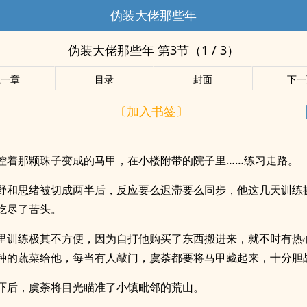
伪装大佬那些年
伪装大佬那些年 第3节（1 / 3）
上一章
目录
封面
下一
〔加入书签〕
。
控着那颗珠子变成的马甲，在小楼附带的院子里……练习走路。
野和思绪被切成两半后，反应要么迟滞要么同步，他这几天训练
吃尽了苦头。
里训练极其不方便，因为自打他购买了东西搬进来，就不时有热
种的蔬菜给他，每当有人敲门，虞荼都要将马甲藏起来，十分胆
吓后，虞荼将目光瞄准了小镇毗邻的荒山。