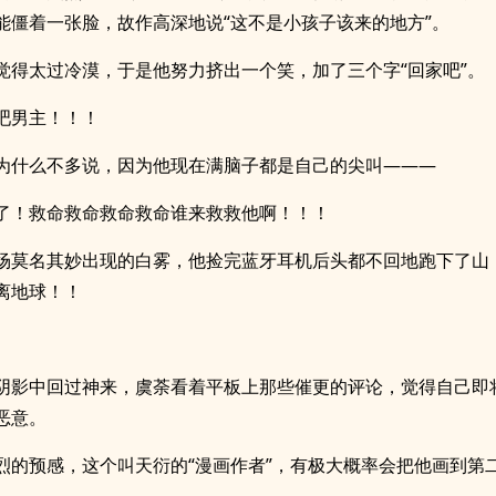
能僵着一张脸，故作高深地说“这不是小孩子该来的地方”。
觉得太过冷漠，于是他努力挤出一个笑，加了三个字“回家吧”。
吧男主！！！
为什么不多说，因为他现在满脑子都是自己的尖叫———
了！救命救命救命救命谁来救救他啊！！！
场莫名其妙出现的白雾，他捡完蓝牙耳机后头都不回地跑下了山
离地球！！
阴影中回过神来，虞荼看着平板上那些催更的评论，觉得自己即
恶意。
烈的预感，这个叫天衍的“漫画作者”，有极大概率会把他画到第