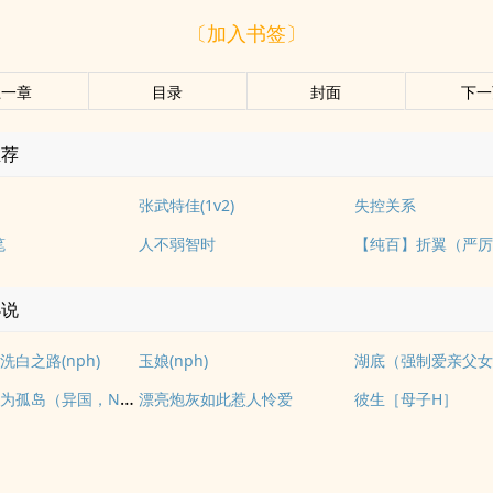
〔加入书签〕
上一章
目录
封面
下一
推荐
张武特佳(1v2)
失控关系
笔
人不弱智时
小说
白之路(nph)
玉娘(nph)
湖底（强制爱亲父
我们如何成为孤岛（异国，NPH）
漂亮炮灰如此惹人怜爱
彼生［母子H］