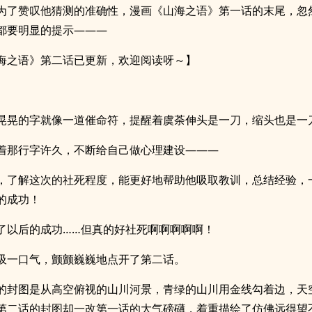
为了赞叹他猜测的准确性，漫画《山海之语》第一话的末尾，忽
都要明显的提示———
海之语》第二话已更新，欢迎阅读呀～】
晃晃的字就像一道催命符，提醒着虞荼伸头是一刀，缩头也是一
着那行字许久，不断给自己做心理建设———
，了解这次的社死程度，能更好地帮助他吸取教训，总结经验，
的成功！
了以后的成功……但真的好社死啊啊啊啊啊！
吸一口气，颤颤巍巍地点开了第二话。
的封图是从高空俯视的山川河景，青绿的山川用金线勾着边，天
第二话的封图却一改第一话的大气磅礴，着重描绘了仿佛远得望