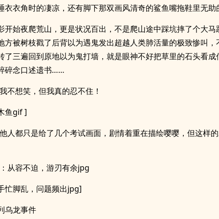
睡衣衣角时的凄凉，还有脚下那双画风清奇的鲨鱼嘴拖鞋里无助
影开始夜爬荒山，更是状况百出，不是爬山途中踩坑摔了个大马
地方被树枝戳了后背以为遇鬼发出超越人类肺活量的极致惨叫，
转了三遍回到原地以为鬼打墙，就是眼神不好把草里的石头看成
碎碎念口述遗书……
起我不想笑，但我真的忍不住！
鱼gif ]
其他人都只是给了几个考试画面，剧情着重在描绘嘤嘤，但这样
人：从容不迫，游刃有余jpg
手忙脚乱，问题频出jpg]
列乌龙事件