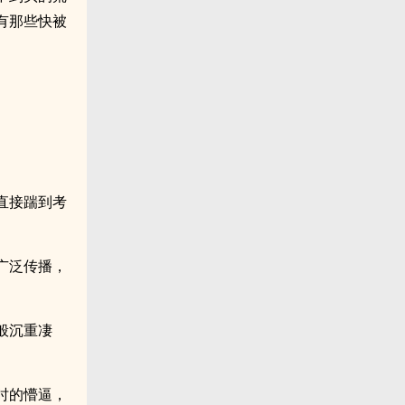
有那些快被
直接踹到考
广泛传播，
般沉重凄
时的懵逼，