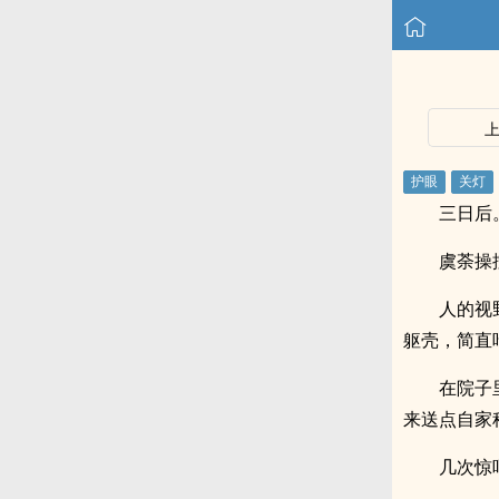
三日后
虞荼操
人的视
躯壳，简直
在院子
来送点自家
几次惊