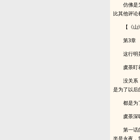
仿佛是
比其他评论
【《山
第3章
这行明
虞荼盯
没关系
是为了以后
都是为
虞荼深
第一话
半是永夜，