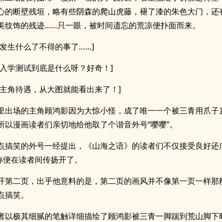
心的断壁残垣，略有些阴森的爬山虎藤，褪了漆的朱色大门，还
美纹饰的残迹……只一眼，被时间遗忘的荒凉便扑面而来。
要发生什么了不得的事了……]
的入学测试到底是什么呀？好奇！]
是主角待遇，从大图就能看出来了！]
里出场的主角顾鸿影因为大惊小怪，成了唯一一个被三青用爪子
所以漫画读者们亲切地给他取了个谐音外号“嘤嘤”。
点搞笑的外号一经提出，《山海之语》的读者们不仅接受良好还
昵称便在读者间传扬开了。
开第二页，出乎他意料的是，第二页的画风并不像第一页一样那
点搞笑。
者以极其细腻的笔触详细描绘了顾鸿影被三青一脚踹到荒山脚下