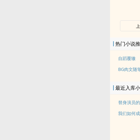
热门小说
自蹈覆辙
BG肉文随
最近入库
替身演员的洗