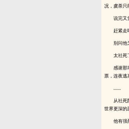
况，虞荼只
说完又
赶紧走
别问他
太社死
感谢那
票，连夜逃
……
从社死
世界更深的
他有强