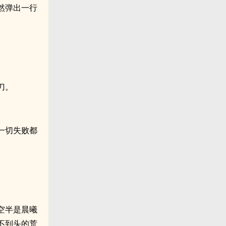
然弹出一行
刀。
一切失败都
空半是晨曦
不到头的荒