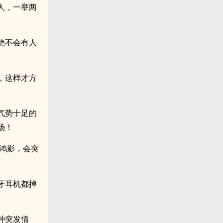
人，一举两
绝不会有人
，这样才方
气势十足的
场！
鸿影，会突
牙耳机都掉
种突发情