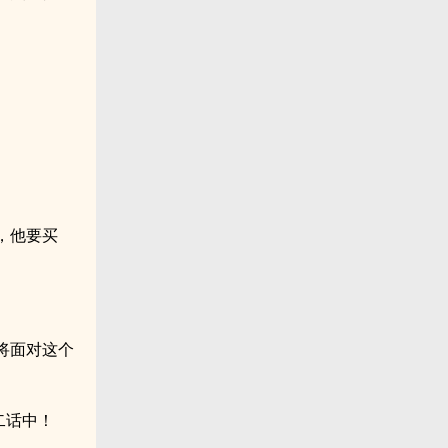
，他要买
将面对这个
二话中！