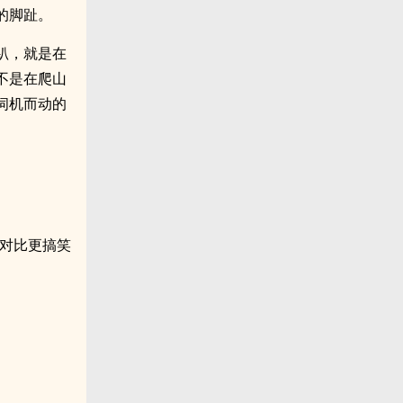
的脚趾。
趴，就是在
不是在爬山
伺机而动的
的对比更搞笑