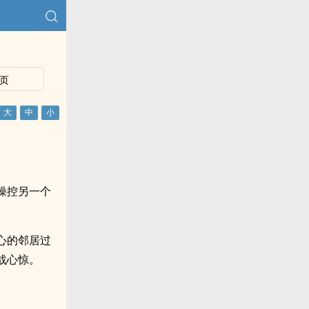
页
操控另一个
心的邻居过
战心惊。