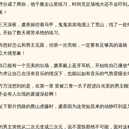
野分成了两份，他干脆去山里练习，时间充足场地大还不会吓到
美！
三天深夜，虞荼操控着马甲，鬼鬼祟祟地溜上了荒山，找了一处
，开始了数天艰苦卓绝的练习。
有想好怎么和男主见面，但第一次亮相，一定要有足够高的逼格
立大佬形象！
自己能有一个完美的出场，虞荼戴上蓝牙耳机，开始给自己播放
力求让自己在没有音乐的情况下，也能以如有音乐的气势震慑全
万万没想到的是，在第一章 里被三青一爪子蹬进白光里的男主顾
不会有人出现的废墟深处啊！
扯下那片挡路的爬山虎藤时，虞荼因为这突如其来的动静吓到蓝
的男主突然从二次元变成三次元，说不震惊那绝不可能，面对这