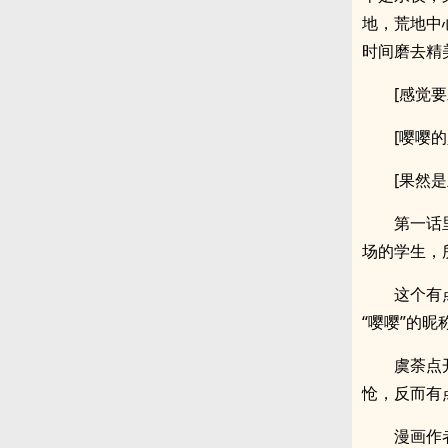
地，荒地中
时间磨去精
[感觉
[嘤嘤
[果然
第一话
场的学生，
这个有
“嘤嘤”的
虞荼点
怆，反而有
漫画作