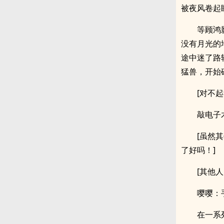
被夜风卷起
等顾鸿
没有月光的
途中迷了路
猛兽，开始
[对不
敲电子木
[虽然
了好吗！]
[其他
嘤嘤：
在一系