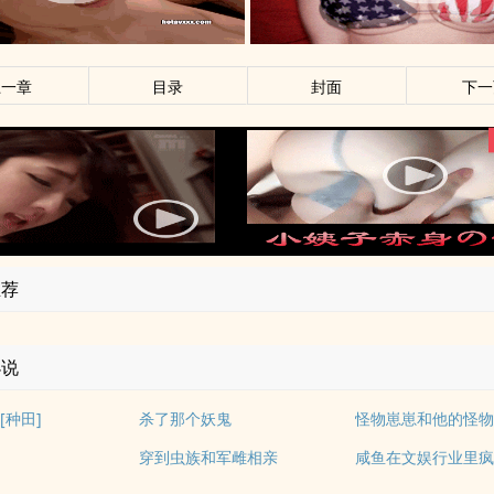
上一章
目录
封面
下一
推荐
小说
[种田]
杀了那个妖鬼
怪物崽崽和他的怪
穿到虫族和军雌相亲
咸鱼在文娱行业里