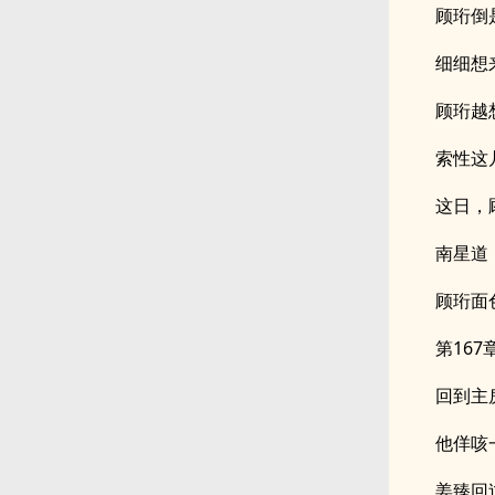
顾珩倒
细细想
顾珩越
索性这
这日，
南星道
顾珩面
第167
回到主
他佯咳
姜臻回