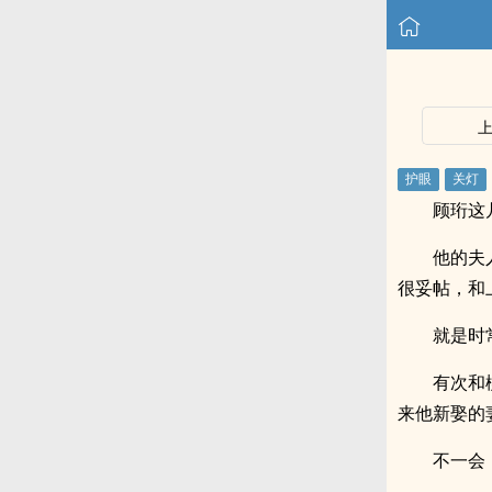
顾珩这
他的夫
很妥帖，和
就是时
有次和
来他新娶的
不一会