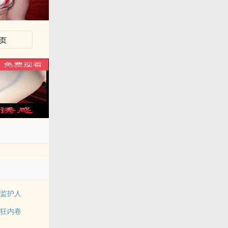
页
物监护人
疯狂内卷