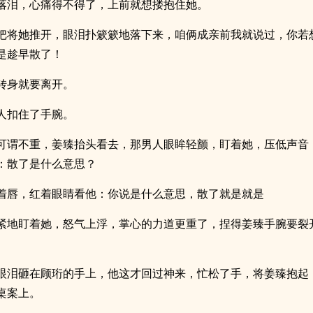
落泪，心痛得不得了，上前就想搂抱住她。
把将她推开，眼泪扑簌簌地落下来，咱俩成亲前我就说过，你若
是趁早散了！
转身就要离开。
人扣住了手腕。
可谓不重，姜臻抬头看去，那男人眼眸轻颤，盯着她，压低声音
：散了是什么意思？
着唇，红着眼睛看他：你说是什么意思，散了就是就是
紧地盯着她，怒气上浮，掌心的力道更重了，捏得姜臻手腕要裂
眼泪砸在顾珩的手上，他这才回过神来，忙松了手，将姜臻抱起
桌案上。