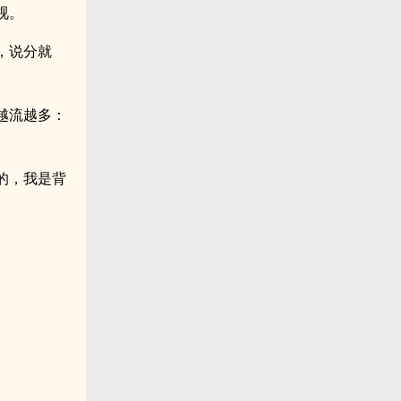
视。
，说分就
越流越多：
的，我是背