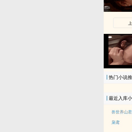
x
热门小说
最近入库
兽世养山君
枭鸢