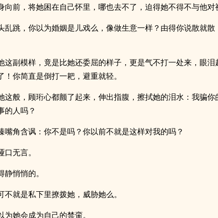
身向前，将她困在自己怀里，哪也去不了，迫得她不得不与他对
头乱跳，你以为婚姻是儿戏么，像做生意一样？由得你说散就散
他这副模样，竟是比她还委屈的样子，更是气不打一处来，眼泪
了！你简直是倒打一耙，避重就轻。
她这般，顾珩心都颤了起来，伸出指腹，擦拭她的泪水：我骗你
事的人吗？
臻嘴角含讽：你不是吗？你以前不就是这样对我的吗？
哑口无言。
得静悄悄的。
可不就是私下里撩拨她，威胁她么。
以为她会成为自己的禁脔。