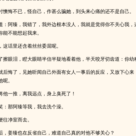
时懊悔不已，怪自己，作甚么骗她，到头来心痛的还不是自己。
道：阿臻，我错了，我外边根本没人，我就是觉得你不关心我，
你能不能想起我来。
，这话里还含着丝丝委屈呢。
了擦眼泪，瞪大眼睛半信半疑地看着他，半天咬牙切齿道：你幼
就后悔了，见她听闻自己外面有女人一事后的反应，又放下心来
他呢。
将他一推，离我远点，身上臭死了！
笑：那阿臻等我，我去洗个澡。
便往净室而去。
后，姜臻也在反省自己，难道自己真的对他不够关心？