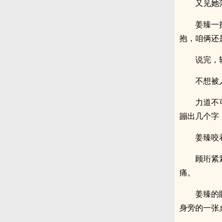
又见她
姜臻一
抱，咱俩还
说完，
不想被
力道不
蹦出几个字
姜臻咬
顾珩紧
痛。
姜臻的
身旁的一张