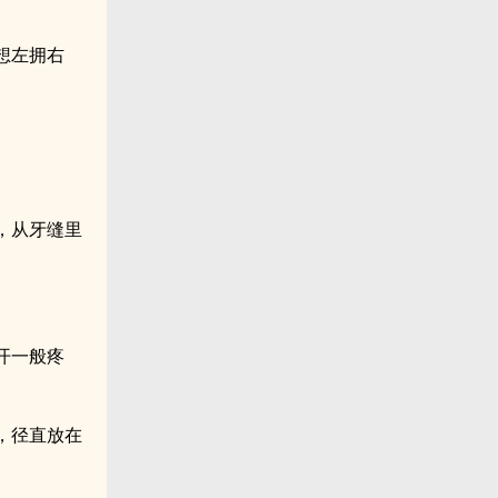
想左拥右
，从牙缝里
开一般疼
，径直放在