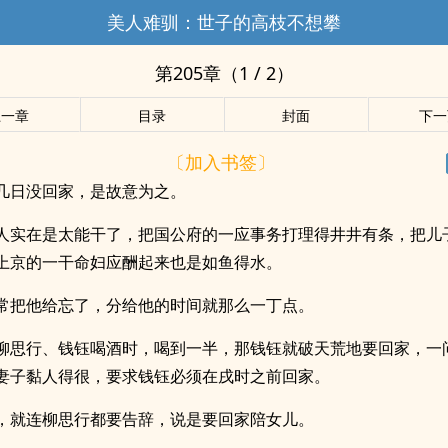
美人难驯：世子的高枝不想攀
第205章（1 / 2）
上一章
目录
封面
下一
〔加入书签〕
几日没回家，是故意为之。
人实在是太能干了，把国公府的一应事务打理得井井有条，把儿
上京的一干命妇应酬起来也是如鱼得水。
常把他给忘了，分给他的时间就那么一丁点。
柳思行、钱钰喝酒时，喝到一半，那钱钰就破天荒地要回家，一
妻子黏人得很，要求钱钰必须在戌时之前回家。
，就连柳思行都要告辞，说是要回家陪女儿。