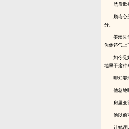
然后欺
顾珩心
分。
姜臻见
你倒还气上
如今见
地里干这种
哪知姜
他忽地
房里变
他以前
让她误