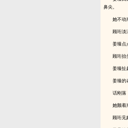
鼻尖。
她不动
顾珩淡
姜臻点
顾珩抬
姜臻扯
姜臻的
话刚落
她颤着
顾珩见