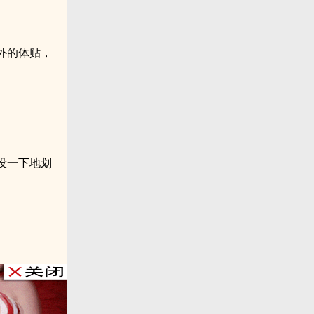
外的体贴，
没一下地划