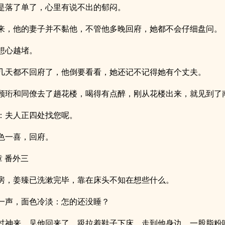
是落了单了，心里有说不出的郁闷。
来，他的妻子并不黏他，不管他多晚回府，她都不会仔细盘问。
想心越堵。
几天都不回府了，他倒要看看，她还记不记得她有个丈夫。
顾珩和同僚去了趟花楼，喝得有点醉，刚从花楼出来，就见到了
：夫人正四处找您呢。
色一喜，回府。
章 番外三
房，姜臻已洗漱完毕，靠在床头不知在想些什么。
一声，面色冷淡：怎的还没睡？
过神来，见他回来了，趿拉着鞋子下床，走到他身边，一股脂粉