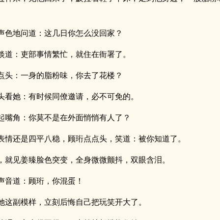
声色地问道：这几日你怎么没回家？
淡道：吏部事情繁忙，就住在衙署了。
点头：一身的脂粉味，你去了花楼？
头看她：有时候同僚邀请，必不可免的。
起嘴角：你莫不是在外面悄悄有人了？
表情还是四平八稳，顾珩点点头，笑道：被你知道了。
，就见姜臻脸色突变，全身微微颤抖，双眼含泪。
声音道：顾珩，你混蛋！
她这副模样，立刻后悔自己把玩笑开大了。