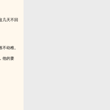
这几天不回
稚不幼稚。
，他的妻