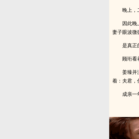
晚上，
因此晚
妻子眼波微
是真正
顾珩看
姜臻并
着：夫君，
成亲一
x