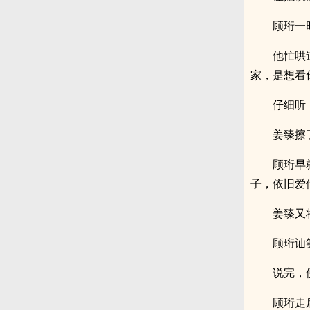
顾珩一
他忙哄
家，是想看
仔细听
姜臻擦
顾珩早
子，依旧爱
姜臻又
顾珩讪
说完，
顾珩走