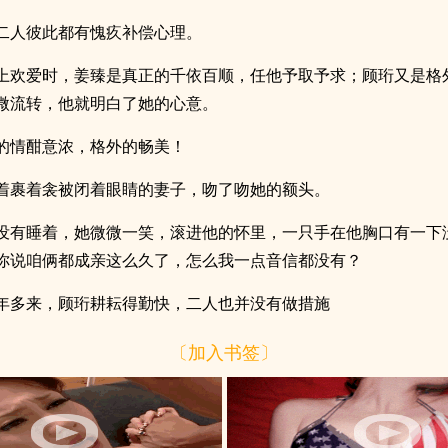
二人彼此都有愧疚补偿心理。
上欢爱时，姜臻是真正的千依百顺，任他予取予求；顾珩又是格
微流转，他就明白了她的心意。
的情酣意浓，格外的畅美！
着裹着衾被闭着眼睛的妻子，吻了吻她的额头。
没有睡着，她微微一笑，滚进他的怀里，一只手在他胸口有一下
你说咱俩都成亲这么久了，怎么我一点音信都没有？
年多来，顾珩耕耘得勤快，二人也并没有做措施
〔加入书签〕