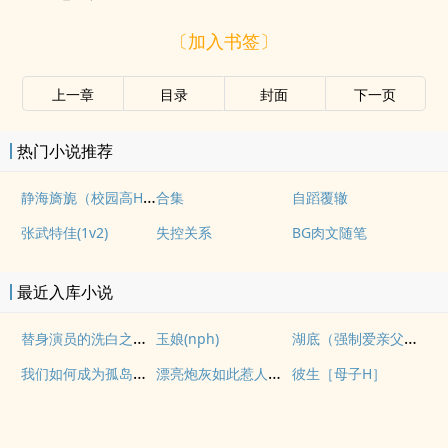
〔加入书签〕
上一章
目录
封面
下一页
热门小说推荐
静海旖旎（校园高H）
合集
自蹈覆辙
张武特佳(1v2)
失控关系
BG肉文随笔
最近入库小说
替身演员的洗白之路(nph)
湖底（强制爱亲父女）
玉娘(nph)
我们如何成为孤岛（异国，NPH）
漂亮炮灰如此惹人怜爱
彼生［母子H］