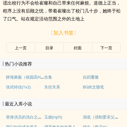
谎出校行为不会给崔璨和自己带来任何麻烦。道德上正当，
程序上没有后顾之忧，带着崔璨出了校门几十步，她终于松
了口气。站在规定活动范围之外的土地上
〔加入书签〕
上一页
目录
封面
下一页
热门小说推荐
静海旖旎（校园高H）
合集
自蹈覆辙
张武特佳(1v2)
失控关系
BG肉文随笔
最近入库小说
替身演员的洗白之路(nph)
湖底（强制爱亲父女）
玉娘(nph)
我们如何成为孤岛（异国，NPH）
漂亮炮灰如此惹人怜爱
彼生［母子H］