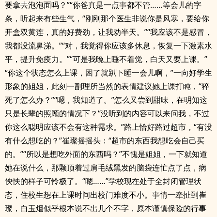
要拿去泡泡面吗？”“你爸真是一点事都不管……等会儿的字
条，听起来有些生气，“刚刚那个医生非说你是风寒，要给你
开盒双黄连，真的好费劲，让我劝半天。”“我应该不是感冒，
我都没流鼻涕。”“对，我觉得你应该多休息，恢复一下激素水
平，提升免疫力。”“可是我晚上睡不着觉，白天又要上课。”
“你这个状态怎么上课，困了就趴下睡一会儿啊，”一向好学生
形象的姐姐，此刻一副理所当然的表情建议她上课打盹，“猝
死了怎么办？”“嗯，我知道了。”怎么又尝到甜味，在明知这
只是长辈的照顾的情况下？“没听到的内容可以来问我，不过
你这么聪明应该不会有这种需求。”路上恰好路过超市，“有没
有什么想吃的？”崔璨摇摇头：“超市的东西我想吃会自己买
的。”“所以是想吃外面的东西吗？”不愧是姐姐，一下就知道
她在说什么，那颗顶着过肩毛绒黑发的脑袋连忙点了点，病
怏怏的样子可怜极了。“嗯……”学校现在处于全封闭管理状
态，住校生想在上课时间出校门难度不小。事情一牵扯到崔
璨，白玉烟似乎根本说不出几个不字，原本谨慎保险的行事