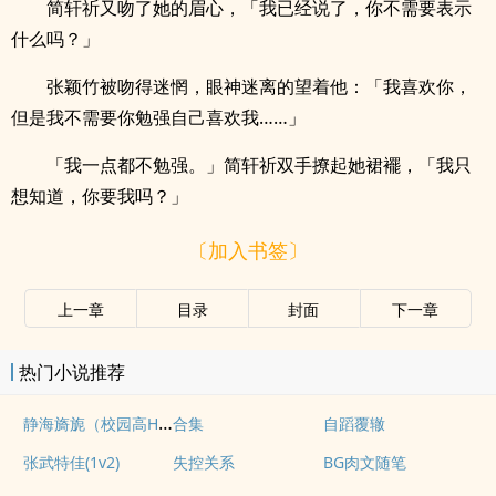
简轩祈又吻了她的眉心，「我已经说了，你不需要表示
什么吗？」
张颖竹被吻得迷惘，眼神迷离的望着他：「我喜欢你，
但是我不需要你勉强自己喜欢我……」
「我一点都不勉强。」简轩祈双手撩起她裙襬，「我只
想知道，你要我吗？」
〔加入书签〕
上一章
目录
封面
下一章
热门小说推荐
静海旖旎（校园高H）
合集
自蹈覆辙
张武特佳(1v2)
失控关系
BG肉文随笔