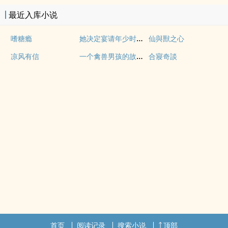
最近入库小说
她决定宴请年少时的自己（1v1H）
嗜糖瘾
仙與獸之心
一个禽兽男孩的故事（母子乱伦）
凉风有信
合寢奇談
首页
阅读记录
搜索小说
顶部