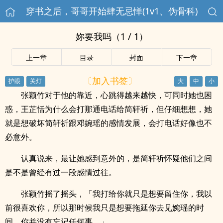
穿书之后，哥哥开始肆无忌惮(1v1、伪骨科)
妳要我吗（1 / 1）
上一章
目录
封面
下一章
〔加入书签〕
张颖竹对于他的靠近，心跳得越来越快，可同时她也困
惑，王芷恬为什么会打那通电话给简轩祈，但仔细想想，她
就是想破坏简轩祈跟邓婉瑶的感情发展，会打电话好像也不
必意外。
认真说来，最让她感到意外的，是简轩祈怀疑他们之间
是不是曾经有过一段感情过往。
张颖竹摇了摇头，「我打给你就只是想要留住你，我以
前很喜欢你，所以那时候我只是想要拖延你去见婉瑶的时
间，你并没有忘记任何事。」