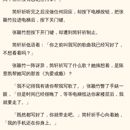
简轩祈听完之后没做任何回应，却按下电梯按钮，把张
颖竹拉进电梯后，按下关门键。
张颖竹想按下开门键，却遭到简轩祈制止。
简轩祈低语着：「你之前叫我写的歌曲我已经写好了，
不想看看吗？」
张颖竹一阵讶异，简轩祈写了什么歌？她揣想着，是陈
昱凯帮她写的那首《为爱成瘾》？
「我不记得我有请你帮我写歌了。」张颖竹瞥了手錶一
眼，「但是时间已经很晚了，等等电梯抵达你家楼层后，我
就要走了。」
「既然都写好了，你就带走吧。」简轩祈手心向着她，
「我的手机还在你身上。」