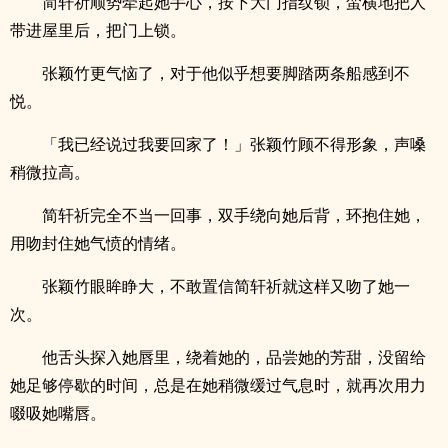
简轩祈顺势牵起她手心，按下大门指纹锁，蛮横地把人
带进屋里后，把门上锁。
张颖竹更气恼了，对于他似乎想要脚踏两条船感到不
悦。
「我已经说过我要回家了！」张颖竹顾不得形象，声嗓
稍微拉高。
简轩祈完全不当一回事，双手绕向她后背，环抱住她，
用吻封住她气愤的情绪。
张颖竹眼眸睁大，不敢置信简轩祈就这样又吻了她一
次。
他舌头探入她唇里，绕着她的，品尝她的芳甜，没留给
她足够停歇的时间，总是在她稍微缓过气息时，就再次用力
啜吸她嘴唇。