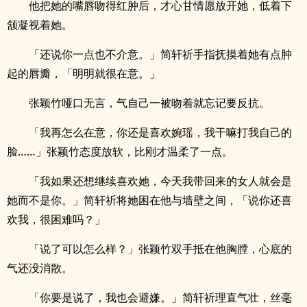
他把她的嘴唇吻得红肿后，才心甘情愿放开她，低着下
颔凝视着她。
「还说你一点也不介意。」简轩祈手指抚摸着她有点肿
起的唇瓣，「明明就很在意。」
张颖竹哑口无言，气自己一被吻着就忘记要反抗。
「我再怎么在意，你还是喜欢婉瑶，我干嘛打我自己的
脸……」张颖竹态度放软，比刚才温柔了一点。
「我如果还想继续喜欢她，今天我带回来的女人就会是
她而不是你。」简轩祈将她困在他与墙壁之间，「说你还喜
欢我，很困难吗？」
「说了可以怎么样？」张颖竹双手抵在他胸膛，心底的
气还没消散。
「你要是说了，我也会避嫌。」简轩祈理直气壮，丝毫