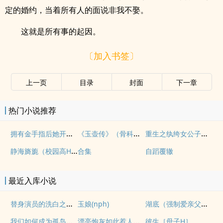
定的婚约，当着所有人的面说非我不娶。
这就是所有事的起因。
〔加入书签〕
上一页
目录
封面
下一章
热门小说推荐
拥有金手指后她开始为所欲为（nph）
《玉壶传》（骨科）（兄妹）（np）
重生之纨绔女公子（NPH）
静海旖旎（校园高H）
合集
自蹈覆辙
最近入库小说
替身演员的洗白之路(nph)
湖底（强制爱亲父女）
玉娘(nph)
我们如何成为孤岛（异国，NPH）
漂亮炮灰如此惹人怜爱
彼生［母子H］