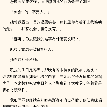
怎麽会变成这样，我没想到我的行为会害了她啊。
「你会si的，不要去。」
她对我露出一贯的温柔笑容，瞳孔里却有着不由我憾动
的觉悟，「我有机会，但你没有。」
「娜娜，你忘记我的名字有什麽意义吗？」
凯拉，意思是被ai着的人。
她在赌神会救她。
凯拉的生日是春天，那晚有春末特有的微凉，她换上一
袭透明的能看见如瓷肌肤的白纱，白金se的长发简单的编起
辫子，本来替她祝贺生日的人全聚集到了大教堂，等着看是
否有奇蹟降临。
我如同罪犯般站在的吵杂渐渐汇流成圣歌，低低的咏唱
起帝国经典里最古老的民谣。