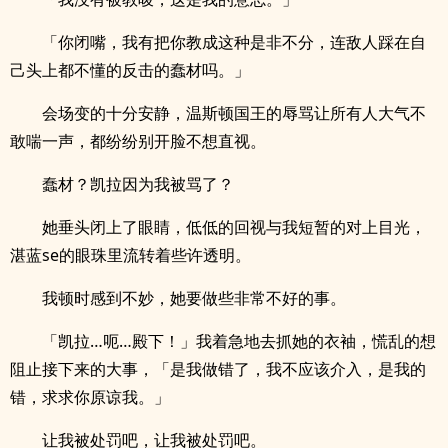
「你闭嘴，我有把你教成这种是非不分，连敌人踩在自
己头上都不懂的反击的蠢材吗。」
会场变的十分安静，温斯顿国王的辱骂让所有人大气不
敢喘一声，都纷纷别开脸不想直视。
蠢材？凯拉因为我被骂了？
她垂头闭上了眼睛，低低的回视与我短暂的对上目光，
湛蓝se的眼珠里流转着些许透明。
我顿时感到不妙，她要做些非常不好的事。
「凯拉…呃…殿下！」我着急地去抓她的衣袖，慌乱的想
阻止接下来的大事，「是我做错了，我不应该介入，是我的
错，求求你原谅我。」
让我被处罚吧，让我被处罚吧。