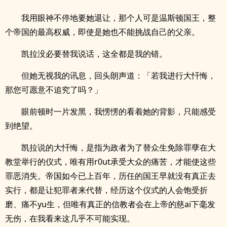
我用眼神不停地要她退让，那个人可是温斯顿国王，整
个帝国的最高权威，即使是她也不能挑战自己的父亲。
凯拉没必要替我说话，这全都是我的错。
但她无视我的讯息，回头朗声道：「若我进行大忏悔，
那您可愿意不追究了吗？」
眼前顿时一片发黑，我愣愣的看着她的背影，只能感受
到绝望。
凯拉说的大忏悔，是指为政者为了替众生免除罪孽在大
教堂举行的仪式，唯有用r0ut承受大众的痛苦，才能使这些
罪恶消失。帝国如今已上百年，历任的国王早就没有真正去
实行，都是让犯罪者来代替，经历这个仪式的人会饱受折
磨、痛不yu生，但唯有真正的信教者会在上帝的慈ai下毫发
无伤，在我看来这几乎不可能实现。