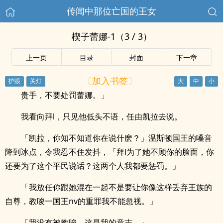
传闻中那位亡国的王女
楔子蕾娜-1（3 / 3）
上一页
目录
封面
下一章
〔加入书签〕
贵手，不要处罚蕾娜。」
我看向拜l，只见他低头不语，任由凯拉去说。
「凯拉，你知不知道你在说什麽？」温斯顿国王的嗓音
降到冰点，令我忍不住发抖，「拜l为了她不顾你的脸面，你
还要为了这个平民说话？这两个人我都要惩罚。」
「我放任你跟她混在一起不是要让你像这样丢弃王族的
自尊，教唆一国王nv的重罪我不能忽视。」
「我没有被教唆，这是我的意志。」