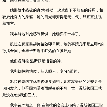
她那娇小残破的身t每移动一次就留下不知名的碎屑，相
较於她奋力的身躯，她的目光却变得毫无生气，只直直注视
着前方。
我本能地对她感到畏惧，她确实不一样了。
凯拉在爬完整趟路後随即晕厥，她的事蹟几乎是立即x的
散播全国，全毕维斯近乎狂热的在膜拜她。
他们说凯拉·温斯顿是活着的神。
我和凯拉的地位，从人跟人，变ren跟神。
凯拉神奇的在休养後恢复如初，她本就美丽的容貌更是
闪闪发光，似乎因为受难而蜕变的不可一世，温斯顿国王就
此没在g涉我们三人。
我事後才知道，拜l在凯拉的宴会上拒绝了温斯顿国王指