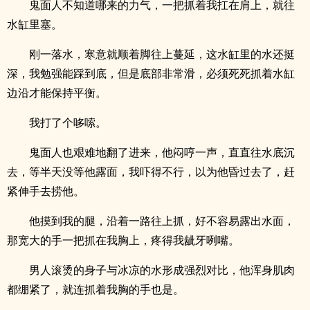
鬼面人不知道哪来的力气，一把抓着我扛在肩上，就往
水缸里塞。
刚一落水，寒意就顺着脚往上蔓延，这水缸里的水还挺
深，我勉强能踩到底，但是底部非常滑，必须死死抓着水缸
边沿才能保持平衡。
我打了个哆嗦。
鬼面人也艰难地翻了进来，他闷哼一声，直直往水底沉
去，等半天没等他露面，我吓得不行，以为他昏过去了，赶
紧伸手去捞他。
他摸到我的腿，沿着一路往上抓，好不容易露出水面，
那宽大的手一把抓在我胸上，疼得我龇牙咧嘴。
男人滚烫的身子与冰凉的水形成强烈对比，他浑身肌肉
都绷紧了，就连抓着我胸的手也是。