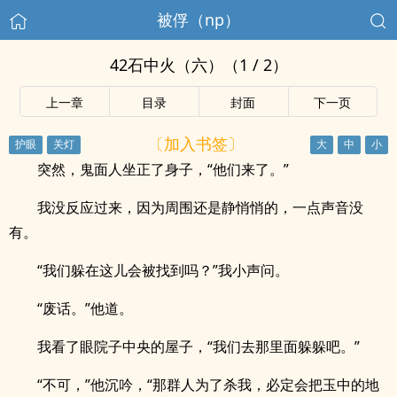
被俘（np）
42石中火（六）（1 / 2）
上一章
目录
封面
下一页
〔加入书签〕
突然，鬼面人坐正了身子，“他们来了。”
我没反应过来，因为周围还是静悄悄的，一点声音没
有。
“我们躲在这儿会被找到吗？”我小声问。
“废话。”他道。
我看了眼院子中央的屋子，“我们去那里面躲躲吧。”
“不可，”他沉吟，“那群人为了杀我，必定会把玉中的地