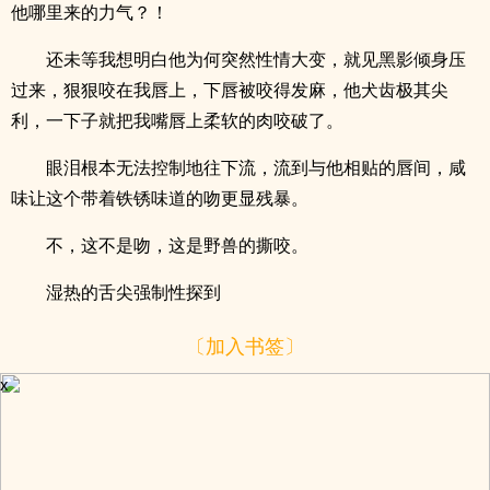
他哪里来的力气？！
还未等我想明白他为何突然性情大变，就见黑影倾身压
过来，狠狠咬在我唇上，下唇被咬得发麻，他犬齿极其尖
利，一下子就把我嘴唇上柔软的肉咬破了。
眼泪根本无法控制地往下流，流到与他相贴的唇间，咸
味让这个带着铁锈味道的吻更显残暴。
不，这不是吻，这是野兽的撕咬。
湿热的舌尖强制性探到
〔加入书签〕
x