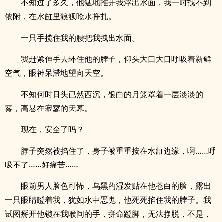
不知过了多久，他猛地推开我浮出水面，我一时找不到
依附，在水缸里狼狈呛水挣扎。
一只手揽住我的腰把我拽出水面。
我赶紧伸手去环住他的脖子，仰头大口大口呼吸着新鲜
空气，眼神呆滞地望向天空。
不知何时日头已然西沉，银白的月笼罩着一层淡淡的
雾，高悬在寂寥的天幕。
现在，安全了吗？
脖子突然被掐住了，身子被重重按在水缸边缘，啊……呼
吸不了……好痛苦……
眼前男人脸色可怖，乌黑的湿发贴在他苍白的脸，露出
一只眼睛瞪着我，犹如水中恶鬼，他死死掐住我的脖子。我
试图掰开他锁在我喉间的手，拼命蹬脚，无法挣脱，不是，