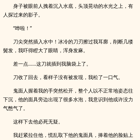
身子被眼前人拽着沉入水底，头顶晃动的水光之上，有
人探过来的影子。
“哗啦！”
刀尖突然插入水中！冰冷的刀刃擦过我耳廓，削断几缕
鬓发，我吓得瞪大了眼睛，浑身发麻。
差一点……这刀就插到我脑袋上了。
刀收了回去，看样子没有被发现，我松了一口气。
鬼面人握着我的手突然松开，整个人以不正常地姿态往
下沉，他的面具旁边出现了很多水泡，我意识到他或许没力
气憋气了。
这样下去他必死无疑。
我赶紧拉住他，慌乱取下他的鬼面具，捧着他的脸贴上