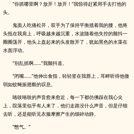
“你抓哪里啊？放开！放开！”我惊得赶紧用手去打他的
头。
鬼面人吃痛松开，双手为了保持平衡揽着我的腰，他将
头抵在我肩上，呼吸越来越沉重，水波随着他失控的颤抖一
圈圈荡开，他头上盘起来的头发散开了，犹如黑色的水藻在
水面浮动。
“别乱抓啊……”我颤抖道。
“闭嘴……”他伸出食指，轻轻竖在我唇上，耳畔听得他微
弱如蚊蝇振翅般的叹息。
咯吱咯吱的声音愈来愈近，每一下都仿佛踩在我心尖
上，院落里似乎有人来了，他们走路没什么声音，但是仔细
去听，还是能听见衣服摩擦产生的细碎动静。
“憋气。”