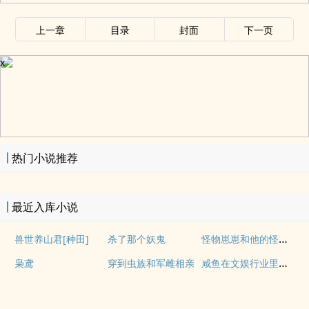
上一章
目录
封面
下一页
x
热门小说推荐
最近入库小说
怪物崽崽和他的怪物监护人
兽世养山君[种田]
杀了那个妖鬼
咸鱼在文娱行业里疯狂内卷
枭鸢
穿到虫族和军雌相亲