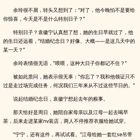
余玲很不屑，转头又想到了：“对了，他今晚怕不是要给
你惊喜，今天是不是什么特别日子？”
特别日子？袁徽宁认真想了想，她的生日早就过了，他
的生日还远着，“结婚纪念日？好像、大概——是这几天中的
某一天？”
余玲表情很无语，“喂喂，这种大日子你都记不住？”
被如此质问，她表示很无辜：“你忘了？我和他领证只不
过是走过场完成任务，何况我们三年来从不过这些节日的。”
说起结婚纪念日，袁徽宁想起去年的糗事。
那天恰好是周日，她陪自家母亲以及江母一起去喝早
茶，后来走进某家nv装店，两人不停推荐衣服给她试穿。
“宁宁，还有这件，再试试看。”江母给她一套红se吊带