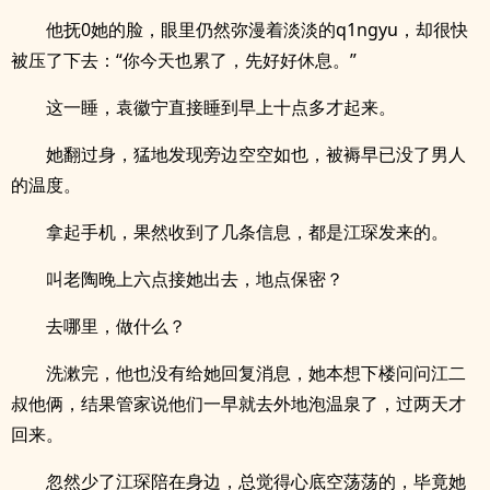
他抚0她的脸，眼里仍然弥漫着淡淡的q1ngyu，却很快
被压了下去：“你今天也累了，先好好休息。”
这一睡，袁徽宁直接睡到早上十点多才起来。
她翻过身，猛地发现旁边空空如也，被褥早已没了男人
的温度。
拿起手机，果然收到了几条信息，都是江琛发来的。
叫老陶晚上六点接她出去，地点保密？
去哪里，做什么？
洗漱完，他也没有给她回复消息，她本想下楼问问江二
叔他俩，结果管家说他们一早就去外地泡温泉了，过两天才
回来。
忽然少了江琛陪在身边，总觉得心底空荡荡的，毕竟她