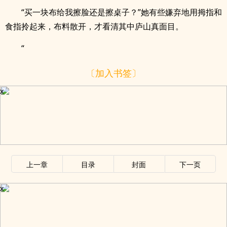
“买一块布给我擦脸还是擦桌子？”她有些嫌弃地用拇指和
食指拎起来，布料散开，才看清其中庐山真面目。
“
〔加入书签〕
x
上一章
目录
封面
下一页
x