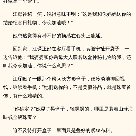
好像是一个盒子。
江母神秘一笑，说得意味不明：“这是我和你妈妈送你的
结婚纪念日礼物，今晚加油哦！”
她忽然觉得有种不好的预感在心头上蔓延。
回到家，江琛正好在客厅看手机，袁徽宁扯开袋子，一
边告诉他：“我婆婆和你岳母大人联名送盒神秘礼物给我，还
叫我今晚加油，你说什么意思？”
江琛瞅了一眼那个粉se长方形盒子，便冷淡地挪回视
线，继续看手机：“她们送你的，不是美颜补品，就是珠宝首
饰，有什么难猜的。”
“你确定？”她晃了晃盒子，轻飘飘的，哪里是装着山珍海
味或金银珠宝？
迫不及待打开盒子，里面只是叠好的紫se布料。