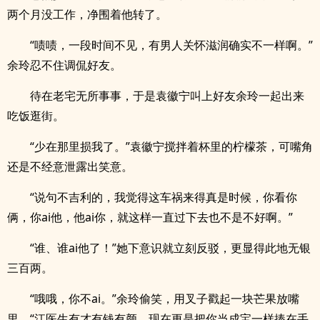
两个月没工作，净围着他转了。
“啧啧，一段时间不见，有男人关怀滋润确实不一样啊。”
余玲忍不住调侃好友。
待在老宅无所事事，于是袁徽宁叫上好友余玲一起出来
吃饭逛街。
“少在那里损我了。”袁徽宁搅拌着杯里的柠檬茶，可嘴角
还是不经意泄露出笑意。
“说句不吉利的，我觉得这车祸来得真是时候，你看你
俩，你ai他，他ai你，就这样一直过下去也不是不好啊。”
“谁、谁ai他了！”她下意识就立刻反驳，更显得此地无银
三百两。
“哦哦，你不ai。”余玲偷笑，用叉子戳起一块芒果放嘴
里，“江医生有才有钱有颜，现在更是把你当成宝一样捧在手