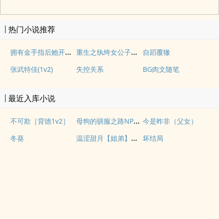
热门小说推荐
拥有金手指后她开始为所欲为（nph）
重生之纨绔女公子（NPH）
自蹈覆辙
张武特佳(1v2)
失控关系
BG肉文随笔
最近入库小说
母狗的驯服之路NP（强制爱）
不可欺［背德1v2］
今是昨非（父女）
温涩甜月【姐弟】【1v1】
冬葵
坏结局