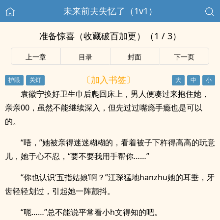
未来前夫失忆了（1v1）
准备惊喜（收藏破百加更）（1 / 3）
上一章
目录
封面
下一页
〔加入书签〕
袁徽宁换好卫生巾后爬回床上，男人便凑过来抱住她，
亲亲00，虽然不能继续深入，但先过过嘴瘾手瘾也是可以
的。
“唔，”她被亲得迷迷糊糊的，看着被子下杵得高高的玩意
儿，她于心不忍，“要不要我用手帮你……”
“你也认识‘五指姑娘’啊？”江琛猛地hanzhu她的耳垂，牙
齿轻轻划过，引起她一阵颤抖。
“呃……”总不能说平常看小h文得知的吧。