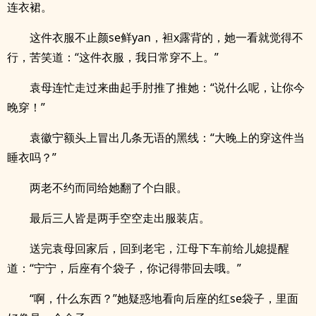
连衣裙。
这件衣服不止颜se鲜yan，袒x露背的，她一看就觉得不
行，苦笑道：“这件衣服，我日常穿不上。”
袁母连忙走过来曲起手肘推了推她：“说什么呢，让你今
晚穿！”
袁徽宁额头上冒出几条无语的黑线：“大晚上的穿这件当
睡衣吗？”
两老不约而同给她翻了个白眼。
最后三人皆是两手空空走出服装店。
送完袁母回家后，回到老宅，江母下车前给儿媳提醒
道：“宁宁，后座有个袋子，你记得带回去哦。”
“啊，什么东西？”她疑惑地看向后座的红se袋子，里面