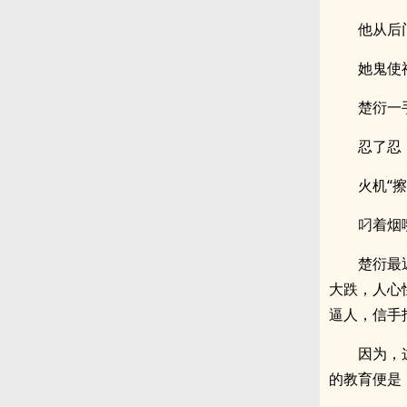
他从后
她鬼使
楚衍一
忍了忍
火机“
叼着烟
楚衍最
大跌，人心
逼人，信手
因为，
的教育便是