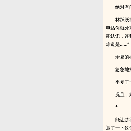
绝对有
林跃跃
电话你就死
能认识，连
难道是……”
余夏的
急急地
平复了
况且，
*
能让楚
迎了一下这