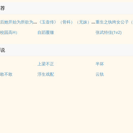
推荐
拥有金手指后她开始为所欲为（nph）
《玉壶传》（骨科）（兄妹）（np）
重生之纨绔女公子（
校园高H）
自蹈覆辙
张武特佳(1v2)
小说
上梁不正
半坏
敢不敢
浮生戏配
云轨