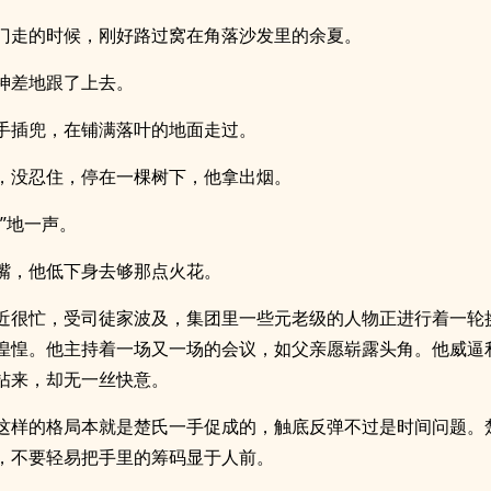
门走的时候，刚好路过窝在角落沙发里的余夏。
神差地跟了上去。
手插兜，在铺满落叶的地面走过。
，没忍住，停在一棵树下，他拿出烟。
擦”地一声。
嘴，他低下身去够那点火花。
近很忙，受司徒家波及，集团里一些元老级的人物正进行着一轮
惶惶。他主持着一场又一场的会议，如父亲愿崭露头角。他威逼
拈来，却无一丝快意。
这样的格局本就是楚氏一手促成的，触底反弹不过是时间问题。
，不要轻易把手里的筹码显于人前。