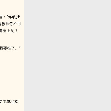
塞：“你敢挂
这教授你不可
讲座上见？
我要挂了。”
。
文简单地欢