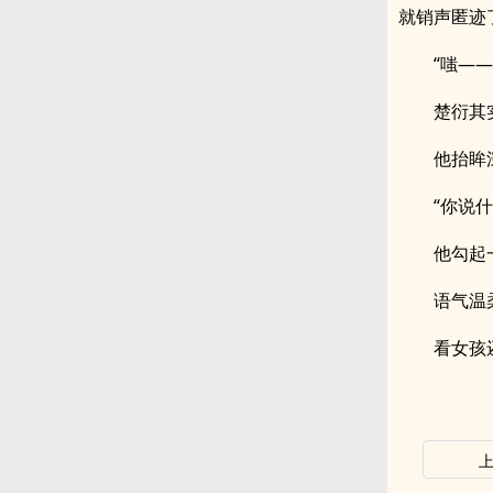
就销声匿迹
“嗤—
楚衍其
他抬眸
“你说
他勾起
语气温
看女孩