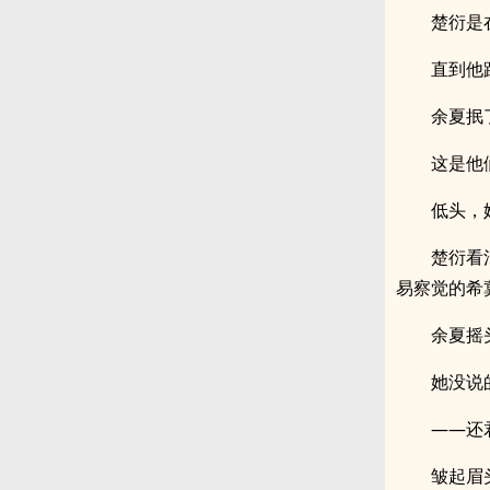
楚衍是
直到他
余夏抿
这是他
低头，
楚衍看
易察觉的希
余夏摇
她没说
——还
皱起眉