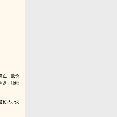
换血，股价
利诱，咄咄
楚衍从小受