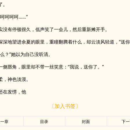
了。
—呵呵呵呵……”
实没有停顿很久，低声笑了一会儿，然后重新摊开手。
深深地望进余夏的眼里，重瞳翻腾着什么，却云淡风轻道，“送你
什么？”她以为自己没听清。
一侧唇角，眼里却不带一丝笑意：“我说，送你了。”
柔，神色淡漠。
还在发愣，他
〔加入书签〕
上一章
目录
封面
下一