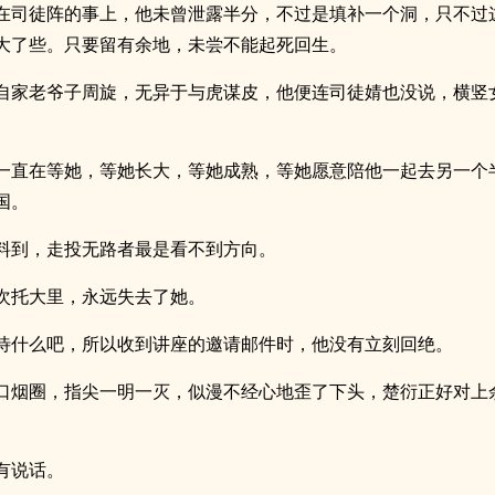
在司徒阵的事上，他未曾泄露半分，不过是填补一个洞，只不过
大了些。只要留有余地，未尝不能起死回生。
自家老爷子周旋，无异于与虎谋皮，他便连司徒婧也没说，横竖
一直在等她，等她长大，等她成熟，等她愿意陪他一起去另一个
国。
料到，走投无路者最是看不到方向。
次托大里，永远失去了她。
待什么吧，所以收到讲座的邀请邮件时，他没有立刻回绝。
口烟圈，指尖一明一灭，似漫不经心地歪了下头，楚衍正好对上
有说话。