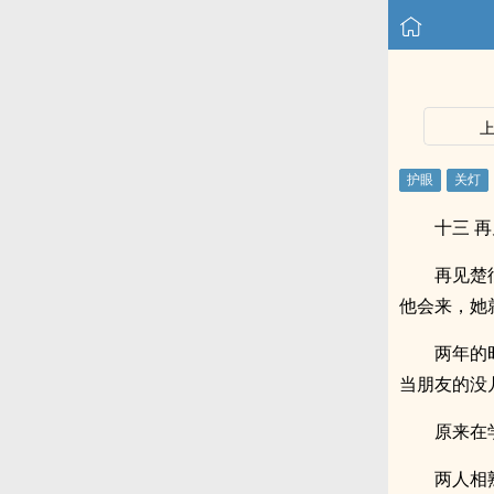
十三 
再见楚
他会来，她
两年的
当朋友的没
原来在
两人相