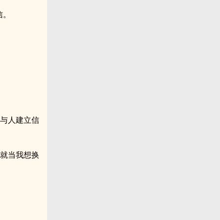
信。
么与人建立信
你就当我想换