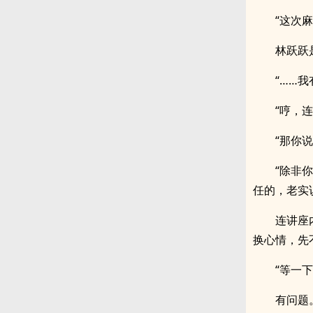
“这次
林跃跃
“……我
“哼，
“那你
“除非
任的，老实
连讲座
换心情，先
“等一下
有问题