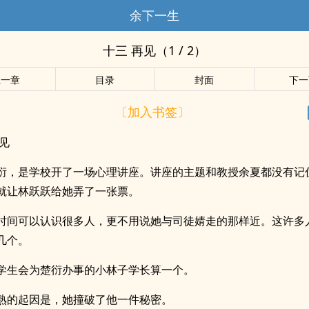
余下一生
十三 再见（1 / 2）
上一章
目录
封面
下一
〔加入书签〕
再见
衍，是学校开了一场心理讲座。讲座的主题和教授余夏都没有记
就让林跃跃给她弄了一张票。
时间可以认识很多人，更不用说她与司徒婧走的那样近。这许多
几个。
学生会为楚衍办事的小林子学长算一个。
熟的起因是，她撞破了他一件秘密。