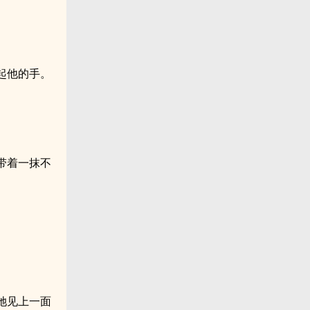
起他的手。
带着一抹不
她见上一面