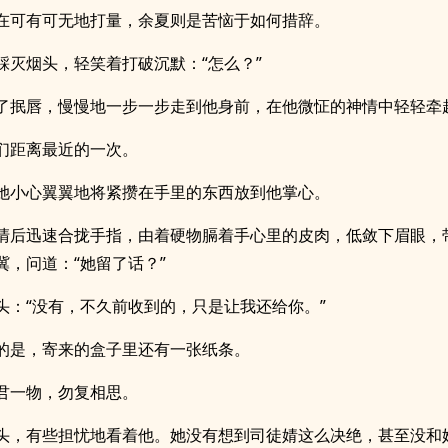
在可有可无地打量，余夏则是苦恼于如何措辞。
踩灭烟头，轻笑着打破沉默：“怎么？”
了抿唇，慢慢地一步一步走到他身前，在他微怔的神情中轻轻牵
们距离最近的一次。
她小心翼翼地将紧攒在手里的东西放到他掌心。
清后迅速合拢手指，由着硬物膈着手心里的皮肉，低敛下眉眼，
冀，问道：“她留了话？”
头：“没有，不久前收到的，只是让我还给你。”
的是，寄来的盒子里还有一张纸条。
君一物，勿复相思。
头，有些担忧地看着他。她没有想到司徒婧这么决绝，甚至没和