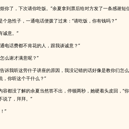
麻烦你了，下次请你吃饭。”余夏拿到票后给对方发了一条感谢短
是个急性子，一通电话便拨了过来：“请吃饭，你有钱吗？”
有诚意。”
连通电话费都不肯花的人，跟我谈诚意？”
说怎么谢才满意呢？”
你告诉我听这劳什子讲座的原因，我没记错的话好像是教你们怎
说，你听这个干什么？”
内容都没了解的余夏当然答不出，停顿两秒，她硬着头皮回，“
不说了，拜拜。”
！”
。