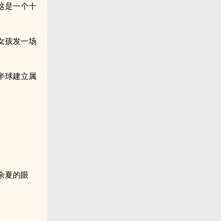
这是一个十
女孩发一场
半球建立属
余夏的眼