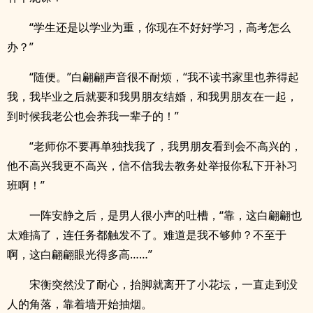
“学生还是以学业为重，你现在不好好学习，高考怎么
办？”
“随便。”白翩翩声音很不耐烦，“我不读书家里也养得起
我，我毕业之后就要和我男朋友结婚，和我男朋友在一起，
到时候我老公也会养我一辈子的！”
“老师你不要再单独找我了，我男朋友看到会不高兴的，
他不高兴我更不高兴，信不信我去教务处举报你私下开补习
班啊！”
一阵安静之后，是男人很小声的吐槽，“靠，这白翩翩也
太难搞了，连任务都触发不了。难道是我不够帅？不至于
啊，这白翩翩眼光得多高……”
宋衡突然没了耐心，抬脚就离开了小花坛，一直走到没
人的角落，靠着墙开始抽烟。