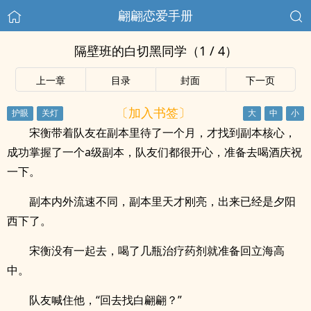
翩翩恋爱手册
隔壁班的白切黑同学（1 / 4）
上一章
目录
封面
下一页
〔加入书签〕
宋衡带着队友在副本里待了一个月，才找到副本核心，
成功掌握了一个a级副本，队友们都很开心，准备去喝酒庆祝
一下。
副本内外流速不同，副本里天才刚亮，出来已经是夕阳
西下了。
宋衡没有一起去，喝了几瓶治疗药剂就准备回立海高
中。
队友喊住他，“回去找白翩翩？”