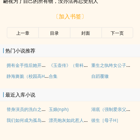
翩视为了自己的所有物，没办法再忍受别人
〔加入书签〕
上一章
目录
封面
下一页
热门小说推荐
拥有金手指后她开始为所欲为（nph）
《玉壶传》（骨科）（兄妹）（np）
重生之纨绔女公子（NPH）
静海旖旎（校园高H）
合集
自蹈覆辙
最近入库小说
替身演员的洗白之路(nph)
湖底（强制爱亲父女）
玉娘(nph)
我们如何成为孤岛（异国，NPH）
漂亮炮灰如此惹人怜爱
彼生［母子H］