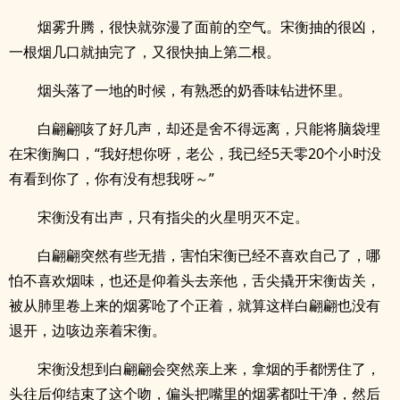
烟雾升腾，很快就弥漫了面前的空气。宋衡抽的很凶，
一根烟几口就抽完了，又很快抽上第二根。
烟头落了一地的时候，有熟悉的奶香味钻进怀里。
白翩翩咳了好几声，却还是舍不得远离，只能将脑袋埋
在宋衡胸口，“我好想你呀，老公，我已经5天零20个小时没
有看到你了，你有没有想我呀～”
宋衡没有出声，只有指尖的火星明灭不定。
白翩翩突然有些无措，害怕宋衡已经不喜欢自己了，哪
怕不喜欢烟味，也还是仰着头去亲他，舌尖撬开宋衡齿关，
被从肺里卷上来的烟雾呛了个正着，就算这样白翩翩也没有
退开，边咳边亲着宋衡。
宋衡没想到白翩翩会突然亲上来，拿烟的手都愣住了，
头往后仰结束了这个吻，偏头把嘴里的烟雾都吐干净，然后