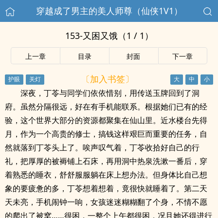
穿越成了男主的美人师尊（仙侠1V1）
153-又困又饿（1 / 1）
上一章
目录
封面
下一章
〔加入书签〕
深夜，丁苓与同学们依依惜别，用传送玉牌回到了洞
府。虽然分隔很远，好在有手机能联系。根据她们已有的经
验，这个世界大部分的资源都聚集在仙山里。近水楼台先得
月，作为一个高贵的修士，搞钱这样艰巨而重要的任务，自
然就落到丁苓头上了。唉声叹气着，丁苓收拾好自己的行
礼，把厚厚的被褥铺上石床，再用洞中热泉洗漱一番后，穿
着熟悉的睡衣，舒舒服服躺在床上想办法。但身体比自己想
象的要疲惫的多，丁苓想着想着，竟很快就睡着了。第二天
天未亮，手机闹钟一响，女孩迷迷糊糊翻了个身，不情不愿
的爬出了被窝……很困，一整个上午都很困，况且她还得进行