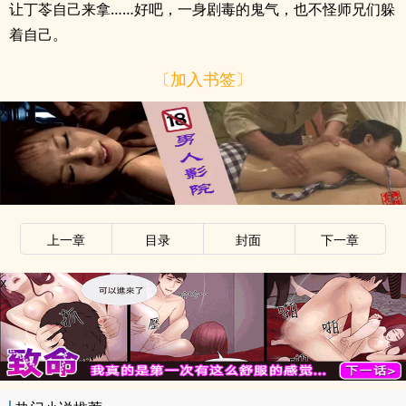
让丁苓自己来拿……好吧，一身剧毒的鬼气，也不怪师兄们躲
着自己。
〔加入书签〕
x
上一章
目录
封面
下一章
x