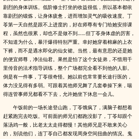
剧烈的身体训练。低阶修士打坐的收益很低，所以基本都依
靠剧烈的锻炼，让身体疲惫，进而增加灵气的吸收速度。丁
苓第一天自然是跟不上进度的，好在师尊有专门给她安排课
程，虽然也很累，却也不是做不到……但丁苓身体虚的厉害，
不知道为什么，暴汗爆得特别严重。幸好她穿着棉麻的上衣
下裤，而不是遇水即化的仙女裙。当然，最有意思的还是她
的便宜师尊，净法仙君。果然是怕了这个女徒弟，不惜用千
里传音的法术指导训练，整个广场都完全看不到他的人影。
倒是有一件事，丁苓很奇怪。她以前也常常要长途行医的，
体力没见得有多弱。可跟着其他师兄舞了几套拳操下来，喘
得连管事师兄都看不下去，允许她坐下休息一会儿。
午饭前的一场长途登山跑，丁苓饿疯了，满脑子都想着
赶紧跑完去吃饭。可前面的师兄们都跑没影了，丁苓却跟个
落汤鸡一般，比老太太走得都慢！其他师兄是不敢来关心
的，别说他们，连丁苓自己都发现周身空间扭曲的情况。鬼