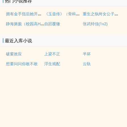
热门小说推荐
拥有金手指后她开始为所欲为（nph）
《玉壶传》（骨科）（兄妹）（np）
重生之纨绔女公子（NPH）
静海旖旎（校园高H）
自蹈覆辙
张武特佳(1v2)
最近入库小说
破窗效应
上梁不正
半坏
想要问问你敢不敢
浮生戏配
云轨