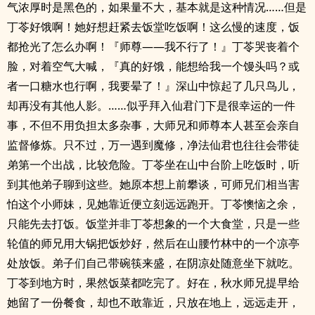
气浓厚时是黑色的，如果量不大，基本就是这种情况……但是
丁苓好饿啊！她好想赶紧去饭堂吃饭啊！这么慢的速度，饭
都抢光了怎么办啊！『师尊——我不行了！』丁苓哭丧着个
脸，对着空气大喊，『真的好饿，能想给我一个馒头吗？或
者一口糖水也行啊，我要晕了！』深山中惊起了几只鸟儿，
却再没有其他人影。……似乎拜入仙君门下是很幸运的一件
事，不但不用负担太多杂事，大师兄和师尊本人甚至会亲自
监督修炼。只不过，万一遇到魔修，净法仙君也往往会带徒
弟第一个出战，比较危险。丁苓坐在山中台阶上吃饭时，听
到其他弟子聊到这些。她原本想上前攀谈，可师兄们相当害
怕这个小师妹，见她靠近便立刻远远跑开。丁苓懊恼之余，
只能先去打饭。饭堂并非丁苓想象的一个大食堂，只是一些
轮值的师兄用大锅把饭炒好，然后在山腰竹林中的一个凉亭
处放饭。弟子们自己带碗筷来盛，在阴凉处随意坐下就吃。
丁苓到地方时，果然饭菜都吃完了。好在，秋水师兄提早给
她留了一份餐食，却也不敢靠近，只放在地上，远远走开，