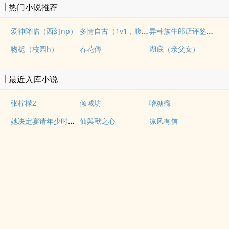
热门小说推荐
多情自古（1v1，腹黑内侍咸鱼皇后）
异种族牛郎店评鉴指南
爱神降临（西幻np）
吻栀（校园h）
春花傳
湖底（亲父女）
最近入库小说
张柠檬2
倾城坊
嗜糖瘾
她决定宴请年少时的自己（1v1H）
仙與獸之心
凉风有信